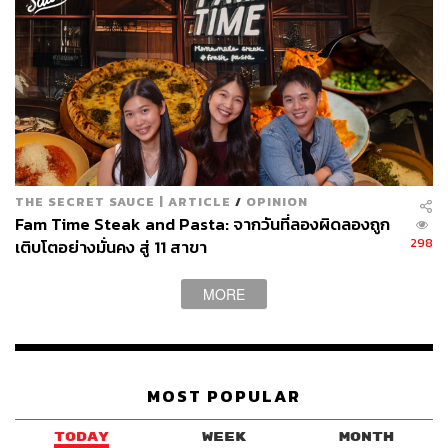
ปัญหาอีกอย่างคือ “ความสมบูรณ์แบบ” (Perfectionism) ที่
ทำให้เรายึดติดกับการตัดสินใจที่ดีที่สุด และตำหนิตัวเองเมื่อ
ทำไม่ได้ Dr. Julie แนะนำให้มุ่งเน้นที่ “การตัดสินใจที่ดีพอ”
(Good Enough Decisions) แทน
พลังของการตัดสินใจที่ดีพอ คือแทนที่จะพยายามเปลี่ยนแปลง
ครั้งใหญ่ ให้เริ่มจากความก้าวหน้าทีละนิด ตัวอย่างเช่น การ
ออกกำลังกายเป็นสิ่งที่ดีต่อสุขภาพจิต แต่การเริ่มทันทีด้วย
THE SECRET SAUCE | ARTICLE
/
OPINION
Fam Time Steak and Pasta: จากวันที่ลองผิดลองถูก
ตารางหนักทุกวันอาจเป็นไปได้ยาก ลองเริ่มจากสิ่งเล็ก ๆ ที่
298
เติบโตอย่างมั่นคง สู่ 11 สาขา
คุณทำได้และรู้สึกสนุก เช่น เดินเล่นพร้อมฟังพอดแคสต์ หรือ
ทำกิจกรรมเบา ๆ ที่ทำซ้ำได้
MORE
แม้ผลลัพธ์จะไม่เปลี่ยนอารมณ์ทันที แต่คุณกำลังสร้างเส้น
ทางใหม่ในสมอง ที่ทำให้นิสัยดี ๆ กลายเป็นเรื่องธรรมชาติใน
ระยะยาวครับ
MOST POPULAR
ลดโซเชียลมีเดีย เพิ่มความสัมพันธ์กับธรรมชาติและ
มนุษย์
TODAY
WEEK
MONTH