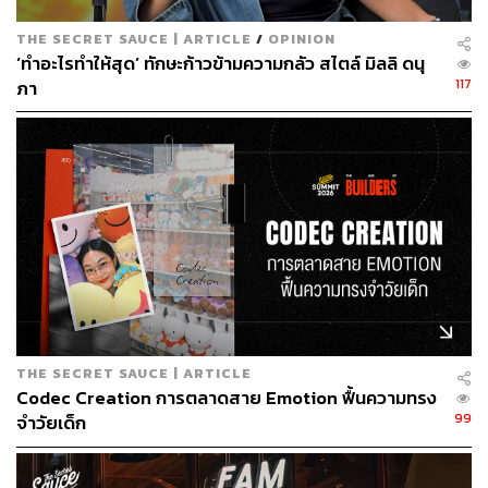
การระบุและตอบสนองต่อความต้องการเหล่านี้เป็นก้าวแรก
THE SECRET SAUCE | ARTICLE
/
OPINION
ในการปรับปรุงอารมณ์ของคุณ วิธีเริ่มต้นคือการตั้งคำถาม
‘ทำอะไรทำให้สุด’ ทักษะก้าวข้ามความกลัว สไตล์ มิลลิ ดนุ
กับตัวเอง เช่น “เรากำลังคิดอะไรเมื่อรู้สึกแบบนี้? ความคิดนี้
117
ภา
เริ่มขึ้นเมื่อไร? สัปดาห์ก่อนหน้านี้ทำอะไรไปบ้าง?”
การวิเคราะห์ความคิด พฤติกรรม และความเครียดจากสิ่ง
แวดล้อมช่วยให้เรามองเห็นความต้องการที่ซ่อนอยู่ เช่น หาก
การเลื่อนดูโซเชียลมีเดียทำให้คุณรู้สึกว่า “เราไม่ดีพอ” การ
เลิกติดตามแอ็กเคานต์ที่กระตุ้นให้เปรียบเทียบก็อาจช่วยได้
แต่ต้องย้ำว่า บางปัญหาอาจซับซ้อนและต้องการความช่วย
เหลือจากผู้เชี่ยวชาญนะครับ
Dr. Julie Smith ยังกล่าวด้วยว่า อารมณ์ไม่ดีมักทำให้เราติด
THE SECRET SAUCE | ARTICLE
อยู่ในวงจรของการตัดสินใจผิดพลาด เรามักเลือกสิ่งที่ให้
Codec Creation การตลาดสาย Emotion ฟื้นความทรง
ความสบายชั่วคราว เช่น กินอาหารขยะแทนอาหารที่มี
99
จำวัยเด็ก
ประโยชน์ หรือหลีกเลี่ยงงานเพราะเครียด ซึ่งส่งผลให้เรารู้สึก
ผิดและอารมณ์ยิ่งต่ำลง