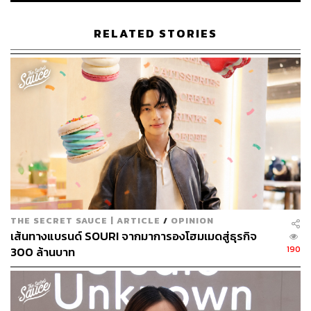
Dr. Shefali ผู้เขียน Conscious Parenting กล่าวไว้อย่างน่า
สนใจว่า “การเลี้ยงลูกที่ดี เริ่มต้นจากการจัดการอารมณ์ของ
RELATED STORIES
พ่อแม่ ไม่ใช่การควบคุมลูก”
พระชยสาโรอธิบายไว้อย่างลึกซึ้งว่า การฝึกสติและสมาธิไม่
ได้มีเป้าหมายเพียงเพื่อความสงบ แต่เพื่อให้เรารู้เท่าทันกิเลส
และอารมณ์ เห็นมันเกิดขึ้น ตั้งอยู่ และดับไปอย่างชัดเจน จน
สามารถ “ปล่อยวาง” ได้
เพราะเราไม่ใช่ความคิดของเรา แต่คือความตระหนักรู้อยู่
เบื้องหลังความคิดเหล่านั้น
การ “ออกกำลังจิต” จึงเป็นกิจวัตรที่ควรทำสม่ำเสมอ ไม่แพ้
THE SECRET SAUCE | ARTICLE
/
OPINION
การออกกำลังกาย ตั้งแต่การสังเกตอารมณ์ (Emotional
เส้นทางแบรนด์ SOURI จากมาการองโฮมเมดสู่ธุรกิจ
Awareness) — หยุดและตั้งคำถามเมื่อรู้สึกไม่ดี “เรากำลัง
190
300 ล้านบาท
รู้สึกอะไร? เราจะอยู่กับมันได้อย่างไร?” หรือการฝึกเจริญสติ
(Mindfulness Practice) ผ่านกิจกรรมง่าย ๆ เช่น การหายใจ
การเดิน หรือแม้แต่การล้างจาน