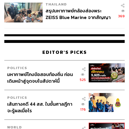
ซอล (ฮอร์โมนความเครียด) ได้ถึง 15% ขณะที่การเดินป่า
THAILAND
หรือ “การอาบป่า” (Shinrin-yoku) ของญี่ปุ่น ยังช่วยลดความ
สรุปมหากาพย์กล้องส่องพระ
369
ZEISS Blue Marine จากสัญญา
ดันโลหิตและสร้างสมดุลให้ระบบประสาท
ผลิต 8.3 ล้าน สู่ข้อพิพาท ‘มา
เวลล์ฯ’ ฟ้อง ‘โทน บางแค’ ผิดนัด
ส่วนความสัมพันธ์ที่ดี งานวิจัยจาก The Harvard Study of
จ่ายหนี้-แอบระบุแบรนด์
Adult Development ซึ่งติดตามคนกว่า 80 ปี พบว่าผู้ที่มีความ
สัมพันธ์ที่ดี เช่น ครอบครัว เพื่อน หรือคู่รัก มีแนวโน้มจะมี
สุขภาพกายและใจที่แข็งแรงกว่า และอายุยืนยาวกว่า
EDITOR'S PICKS
งานวิจัยจากมหาวิทยาลัย BYU (Brigham Young University)
POLITICS
ยังชี้ว่าผู้ที่มีความสัมพันธ์ทางสังคมที่แน่นแฟ้น มีความเสี่ยง
มหากาพย์โกงข้อสอบท้องถิ่น ก่อน
เสียชีวิตต่ำกว่าผู้ที่มีความสัมพันธ์สังคมอ่อนแอถึง 50% ผล
525
เดินหน้าสู่จุดจบในสัปดาห์นี้
ของความสัมพันธ์ที่ดีต่อสุขภาพเทียบเท่ากับการเลิกสูบบุหรี่
และยังดีกว่าการออกกำลังกายเพียงอย่างเดียว
POLITICS
เส้นทางคดี 44 สส. ในชั้นศาลฎีกา
ผมเชื่อว่าการใช้เวลาเพิ่มความสัมพันธ์กับธรรมชาติและ
176
จะรู้ผลเมื่อไร
มนุษย์ไม่ได้แก้ทุกปัญหา แต่ช่วยให้จิตใจเบาขึ้น และพร้อม
รับมือความท้าทายใหม่ ๆ ครับ
WORLD