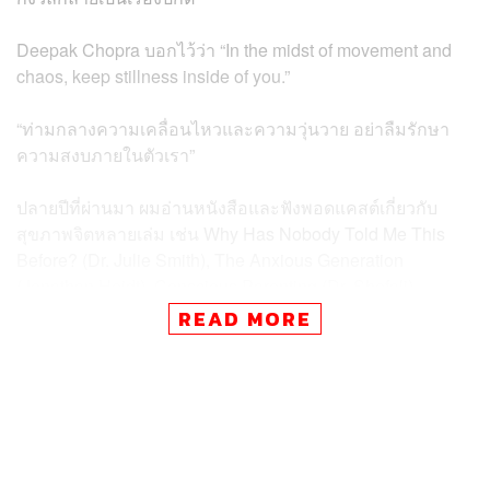
Deepak Chopra บอกไว้ว่า “In the midst of movement and
chaos, keep stillness inside of you.”
“ท่ามกลางความเคลื่อนไหวและความวุ่นวาย อย่าลืมรักษา
ความสงบภายในตัวเรา”
ปลายปีที่ผ่านมา ผมอ่านหนังสือและฟังพอดแคสต์เกี่ยวกับ
สุขภาพจิตหลายเล่ม เช่น Why Has Nobody Told Me This
Before? (Dr. Julie Smith), The Anxious Generation
(Jonathan Heidt), Conscious Parenting (Dr. Shefali),
Peace is Every Step (ติช นัทฮันท์) และฟังพระชยสาโร
READ MORE
สิ่งที่ค้นพบคือ “สุขภาพจิต” คือแก่นสำคัญที่ขับเคลื่อนทุกมิติ
ในชีวิต หากเรารู้เท่าทันจิตใจตัวเอง เราจะยืนหยัดในโลกที่ไม่
แน่นอนนี้ได้
ในยุค AI “การฝึกจิต” จึงไม่ใช่แค่เรื่องสำคัญ แต่คือ “ทักษะ