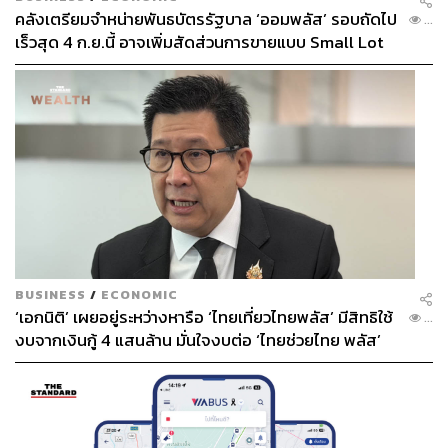
คลังเตรียมจำหน่ายพันธบัตรรัฐบาล ‘ออมพลัส’ รอบถัดไป
...
เร็วสุด 4 ก.ย.นี้ อาจเพิ่มสัดส่วนการขายแบบ Small Lot
TAGS:
เคน-นครินทร์ วนกิจไพบูลย์
The Secret Sauce
สวัสดีปีใหม่ 2568
Happy New Year 2025
First มากขึ้น
497
BUSINESS
/
ECONOMIC
ABOUT THE AUTHOR
‘เอกนิติ’ เผยอยู่ระหว่างหารือ ‘ไทยเที่ยวไทยพลัส’ มีสิทธิใช้
...
งบจากเงินกู้ 4 แสนล้าน มั่นใจงบต่อ ‘ไทยช่วยไทย พลัส’
นครินทร์ วนกิจไพบูลย์
เฟส 2 มีเพียงพอ
บรรณาธิการบริหาร สำนักข่าว THE
STANDARD วิทยากรด้านสื่อและการทำคอน
เทนต์ออนไลน์