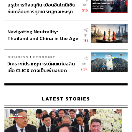
สรุปภารกิจอนุทิน เยือนอินโดนีเซีย
ฝึก “การขอบคุณ” (Gratitude)
516
ขับเคลื่อนการทูตเศรษฐกิจเชิงรุก
ประกาศหุ้นส่วนยุทธศาสตร์ไทย –
“การขอบคุณ” เป็นพลังเล็ก ๆ ที่สร้างการเปลี่ยนแปลงได้ งาน
อินโดนีเซีย
วิจัยยืนยันว่าการขอบคุณช่วยลดฮอร์โมนความเครียด
Navigating Neutrality:
(Cortisol) เพิ่มสารเอ็นโดรฟิน และเสริมสร้างสุขภาพจิตให้
Thailand and China in the Age
151
แข็งแรง
of a New Global Order
BUSINESS
/
ECONOMIC
ผู้ที่เขียนบันทึกสิ่งที่รู้สึกขอบคุณเป็นเวลา 10 สัปดาห์ พบว่า
วิเคราะห์ปรากฏการณ์คนแห่ขอสิน
ความเครียดลดลง และภาวะซึมเศร้าดีขึ้นเมื่อเทียบกับผู้ที่ไม่
2.5K
เชื่อ CLICX อาจเป็นเพียงยอด
ได้เขียนบันทึก
ภูเขาน้ำแข็ง ของปัญหาหนี้ครัว
เรือนไทยที่ถูกซุกไว้
ปลายปีที่ผ่านมา ผมได้จัดกิจกรรมในบริษัท โดยให้ทุกคน
เขียนข้อความขอบคุณถึงใครก็ได้ลงบน Post-it จากนั้นเดิน
LATEST STORIES
ไปบอกกับเจ้าของข้อความด้วยตัวเอง บรรยากาศวันนั้นเต็ม
ไปด้วยความอบอุ่น บางคนถึงกับน้ำตาคลอ เพราะไม่เคยคิด
ว่าจะได้รับคำขอบคุณจากเพื่อนร่วมงาน ทุกคนต่างได้รับพลัง
บวกอย่างเต็มเปี่ยม