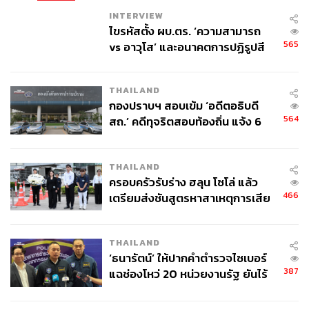
INTERVIEW
ไขรหัสตั้ง ผบ.ตร. ‘ความสามารถ
ในหนังสือ The Anxious Generation เน้นย้ำว่าการเพิ่มขึ้น
565
vs อาวุโส’ และอนาคตการปฏิรูปสี
ของปัญหาสุขภาพจิตในกลุ่ม Gen Z สัมพันธ์อย่างชัดเจนกับ
กากี กับ พล.ต.อ. เอก อังสนานนท์
การใช้สมาร์ทโฟนที่แพร่หลายตั้งแต่ปี 2010 อัตราภาวะซึม
เศร้า วิตกกังวล การทำร้ายตัวเอง และการฆ่าตัวตายเพิ่มขึ้น
THAILAND
อย่างน่าตกใจ
กองปราบฯ สอบเข้ม ‘อดีตอธิบดี
564
สถ.’ คดีทุจริตสอบท้องถิ่น แจ้ง 6
สมาร์ทโฟนและโซเชียลมีเดียเปลี่ยนวิธีที่เรามีปฏิสัมพันธ์
ข้อหาหนัก จ่อชง ป.ป.ช. 12 ส.ค. นี้
สร้างแรงกดดันและการเปรียบเทียบ ทำให้เราพึ่งพาการยืนยัน
คุณค่าจากจำนวนไลก์หรือคอมเมนต์ อีกทั้งการออนไลน์
THAILAND
ครอบครัวรับร่าง ฮลุน โซโล่ แล้ว
ตลอดเวลายังลดการเชื่อมโยงทางสังคมในโลกความเป็นจริง
466
เตรียมส่งชันสูตรหาสาเหตุการเสีย
ชีวิต
วิธีรับมือที่เรารู้กันดีแต่ทำยาก คือการกำหนดเวลาใช้โซเชียล
และลอง “ดีท็อกซ์” จากมือถือบ้าง
THAILAND
‘ธนารัตน์’ ให้ปากคำตำรวจไซเบอร์
การอยู่กับธรรมชาติไม่เพียงทำให้เรารู้สึกสงบ แต่ยังส่งผลต่อ
387
แฉช่องโหว่ 20 หน่วยงานรัฐ ยันไร้
ร่างกายโดยตรง งานวิจัยจากมหาวิทยาลัยมิชิแกนระบุว่า
นัยทางการเมือง
การใช้เวลาในธรรมชาติ 20–30 นาที ช่วยลดระดับคอร์ติ