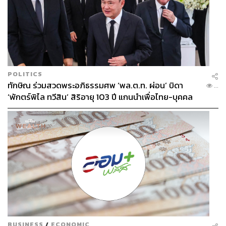
การขอบคุณเป็นเหมือนสะพานที่เชื่อมจิตใจของผู้คนเข้าด้วย
กัน
ที่สำคัญที่สุด อย่าลืมขอบคุณตัวเอง การยอมรับในความ
พยายามและความอดทนของเรา ช่วยสร้างความมั่นใจและ
พลังใจในการเผชิญชีวิต “วันนี้เราทำดีที่สุดแล้ว” คือประโยคที่
POLITICS
เราแต่ละคนควรได้ยินจากตัวเอง
ทักษิณ ร่วมสวดพระอภิธรรมศพ ‘พล.ต.ท. ผ่อน’ บิดา
...
‘พักตร์พิไล ทวีสิน’ สิริอายุ 103 ปี แกนนำเพื่อไทย-บุคคล
ท้ายที่สุดนี้ ขอบคุณทุกคนที่ติดตามและสนับสนุนกันเสมอ
หลากวงการร่วมอาลัย
หวังว่า 4 แนวทางนี้จะช่วยให้ปี 2025 ของคุณเบิกบาน พร้อม
ดูแล “สวนแห่งจิตใจ” ให้เต็มไปด้วยดอกไม้ ดังคำกล่าว
“Your mind is a garden, your thoughts are the seeds. You
can grow flowers, or you can grow weeds.”
“จิตใจของคุณคือสวน ความคิดของคุณคือเมล็ดพันธุ์ คุณ
เลือกได้ว่าจะปลูกดอกไม้หรือวัชพืช”
สวัสดีปีใหม่ 2025 ครับ!
BUSINESS
/
ECONOMIC