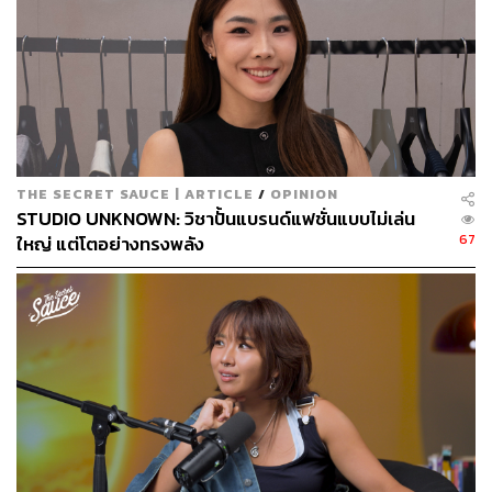
เหมือนที่ท่านติชนัทฮันท์กล่าวว่า
“Feelings come and go like clouds in a windy sky.
Conscious breathing is my anchor.”
อารมณ์เปรียบเหมือนก้อนเมฆที่ลอยมาแล้วก็ลอยไป หากเรา
รับรู้โดยไม่ยึดติด ไม่ปล่อยให้มันครอบงำจิตใจ จะช่วยให้เรา
นิ่งขึ้นครับ
THE SECRET SAUCE | ARTICLE
/
OPINION
STUDIO UNKNOWN: วิชาปั้นแบรนด์แฟชั่นแบบไม่เล่น
67
ใหญ่ แต่โตอย่างทรงพลัง
เปลี่ยน “Bad Mood” เป็น “Good Mood” ด้วยการ
ค้นหา “Unmet Need”
Dr. Julie Smith ในหนังสือ Why Has Nobody Told Me This
Before? กล่าวว่า อารมณ์เป็นสิ่งที่ซับซ้อน เกิดจากหลาย
ปัจจัย ทั้งทางร่างกาย จิตใจ สภาพแวดล้อม และสังคม ซึ่ง
หลายปัจจัยเราสามารถจัดการได้ หากคุณกำลังอารมณ์ไม่ดี
บ่อยครั้งสาเหตุมาจาก “ความต้องการที่ไม่ได้รับการเติมเต็ม”
(Unmet Needs) มากกว่าความผิดปกติในสมอง