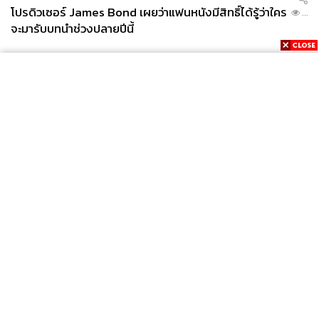
โปรดิวเซอร์ James Bond เผยว่าแฟนหนังมีสิทธิ์ได้รู้ว่าใคร
...
จะมารับบทนำช่วงปลายปีนี้
News
Wealth
Pop
Podcast
Video
Now
Opinion
Careers
Events
Privacy
About
Contact
Policy
FOR
ADVERTISING
MEMBERSHIP