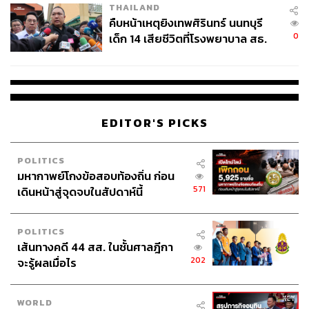
THAILAND
อุดรอยรั่ว: การบริจาคเพื่อลดหย่อนภาษีต้องทำผ่าน
คืบหน้าเหตุยิงเทพศิรินทร์ นนทบุรี
ระบบ e-Donation เท่านั้น พร้อมเดินหน้าใช้ระบบ e-Tax
0
เด็ก 14 เสียชีวิตที่โรงพยาบาล สธ.
Invoice และ e-Withholding Tax เพื่อเพิ่มความถูกต้อง
ยืนยันครูเสียชีวิต 5 ราย เจ็บ 22
ของข้อมูล
ราย
คุมรายจ่าย: ลดค่าใช้จ่ายที่ไม่จำเป็น เช่น งบดูงานต่าง
ประเทศ เพื่อแสดงให้เห็นถึงความรับผิดชอบต่อเงิน
สาธารณะ
EDITOR'S PICKS
ในมุมของการลงทุนภาครัฐ เอกนิติชี้ว่า หนึ่งในเหตุผลสำคัญ
ที่ทำให้ประเทศไทยยัง “ติดกับดักรายได้ปานกลาง” คือ
POLITICS
สัดส่วนการลงทุนของประเทศที่ลดลงอย่างมาก จากเดิมกว่า
มหากาพย์โกงข้อสอบท้องถิ่น ก่อน
40% ของ GDP ก่อนวิกฤตปี 2540 เหลือเพียงราว 20% ใน
571
เดินหน้าสู่จุดจบในสัปดาห์นี้
ปัจจุบัน — ซึ่งถือว่าต่ำเกินไปสำหรับประเทศที่ต้องการเติบโต
อย่างยั่งยืน
POLITICS
เส้นทางคดี 44 สส. ในชั้นศาลฎีกา
เพราะฉะนั้น รัฐจึงต้องเร่ง ดึงภาคเอกชนเข้ามาร่วมลงทุน
202
จะรู้ผลเมื่อไร
(PPP) และใช้เครื่องมือใหม่อย่าง Thailand Future Fund
(TFF) เพื่อระดมทุนจาก รายได้ในอนาคต แทนการกู้เงิน
โดยตรง ซึ่งจะช่วย ลดภาระหนี้สาธารณะของประเทศ
WORLD