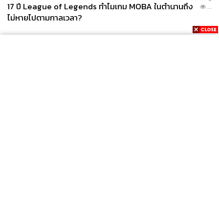
17 ปี League of Legends ทำไมเกม MOBA ในตำนานถึง
...
สื่อสารต่อสาธารณะ
ไม่หายไปตามกาลเวลา?
“เราทำงานตรงไปตรงมา เคารพอิสระเชิงเครื่องมือของ ธปท.
แต่ต้องสอดประสานนโยบายเพื่อช่วยประเทศ”
ในกรณีที่มีข่าวเรื่อง การส่งออกทองคำไปยังกัมพูชา มูลค่า
ประมาณ 70,000 ล้านบาท (หรือ 2,000 ล้านดอลลาร์) เอกนิติ
ย้ำว่า ปริมาณนี้ ไม่ใช่สาเหตุหลักของเงินบาทแข็งค่า เพราะมี
สัดส่วนเล็กมาก เมื่อเทียบกับการเคลื่อนย้ายเงินทุนทั้งหมด
ของประเทศ
News
Wealth
Pop
Podcast
Video
Now
Opinion
Careers
Events
Privacy
About
Contact
วางเครื่องยนต์ใหม่: S-Curve ที่ต่อยอดจากฐาน
Policy
เดิม
FOR
ADVERTISING
MEMBERSHIP
การมองอนาคตเศรษฐกิจไทย ต้องยืนอยู่บน “รากฐานที่มีอยู่
แล้ว” เอกนิติจึงระบุ 4 อุตสาหกรรมเป้าหมาย ที่สามารถต่อย