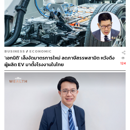
ใส่ ‘Plus’ ที่สร้างผลระยะยาวเข้าไป
ผ่าปัญหาเศรษฐกิจไทย: “ติดหล่ม” และเสี่ยง “ดิ่ง
เหว”
“ถ้าเราไม่ทำอะไร รถจะดิ่งลงและตกเหวแน่นอน” ทางแก้จึง
BUSINESS
/
ECONOMIC
‘เอกนิติ’ เล็งงัดมาตรการใหม่ ลดภาษีสรรพสามิต หวังดึง
ต้อง เร็ว ตรงจุด และมีคันโยกระยะยาว โดยทีมเศรษฐกิจตั้ง
124
ผู้ผลิต EV มาตั้งโรงงานในไทย
โจทย์จากความจริงที่หลีกเลี่ยงไม่ได้
ปัจจัยภายนอก: ภาษีทรัมป์ (Trump’s tariffs) กระตุ้นการ
ส่งออกแบบ Front Load ในครึ่งปีแรก ส่งผลให้ครึ่งปี
หลังแผ่วลง
โครงสร้างภายใน: เศรษฐกิจไทยพึ่งพาการส่งออก 60%
ของ GDP เมื่อส่งออกแผ่ว การเติบโตจึงสูญแรง
หนี้ครัวเรือนสูง: ทำให้การกระตุ้นบริโภคทำได้จำกัด
การลงทุนเอกชนต่ำ: กำลังการผลิตโรงงานใช้เพียง
ประมาณ 60% สะท้อนความลังเลของภาคธุรกิจ