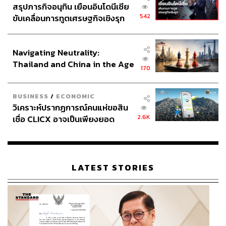
สรุปภารกิจอนุทิน เยือนอินโดนีเซีย
542
พร้อมกันนี้ ยังมี “หลักวินัยใหม่” ที่เอกนิติวางไว้ชัดเจนว่า หาก
ขับเคลื่อนการทูตเศรษฐกิจเชิงรุก
ประกาศหุ้นส่วนยุทธศาสตร์ไทย –
โครงการใดมีรายได้ในอนาคต ต้องใช้ TFF ก่อน ห้ามขอกู้
อินโดนีเซีย
เงินโดยง่าย เพื่อให้ทุกโครงการลงทุนของรัฐอยู่ภายใต้กรอบ
Navigating Neutrality:
วินัยทางการคลังอย่างแท้จริง.
Thailand and China in the Age
170
of a New Global Order
ปฏิรูปแรงจูงใจภาษี: จากผลิตภัณฑ์บังคับ สู่ “ISA”
BUSINESS
/
ECONOMIC
ให้ประชาชนเลือกเอง
วิเคราะห์ปรากฏการณ์คนแห่ขอสิน
2.6K
เชื่อ CLICX อาจเป็นเพียงยอด
ภูเขาน้ำแข็ง ของปัญหาหนี้ครัว
ด้วยเวลาที่มีเพียง 4 เดือน เอกนิติเลือกแนวทางปฏิรูปเชิง
เรือนไทยที่ถูกซุกไว้
กติกา มากกว่าการแก้กฎหมายใหญ่ โดยใช้วิธีปรับในระดับ
กฎกระทรวงและพระราชกฤษฎีกา เพื่อให้เกิดผลได้เร็วใน
LATEST STORIES
ทางปฏิบัติ
หนึ่งในแนวทางสำคัญคือการเสนอ Individual Saving
Account (ISA) ระบบลดหย่อนภาษีแบบใหม่ ที่ให้ประชาชนมี
อิสระเลือกการออมและการลงทุนได้เอง แทนระบบเดิมที่ผูก