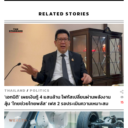
กรอบคิด: Quick Big Win (QBW) — สั้น แต่ได้ผล
ยาว และกระจายตัว
RELATED STORIES
เมื่อเวลามีจำกัดเพียง 4 เดือน เอกนิติเลือกใช้กรอบคิด Quick
Big Win (QBW) เพื่อให้การแก้ปัญหาเศรษฐกิจเกิดผลได้
ภายในระยะเวลาอันสั้น แต่ยังสร้างประโยชน์ต่อเนื่องในระยะ
ยาว
Quick (กระตุ้นสั้น): ทำได้ทันทีด้วยเครื่องมือที่รัฐมีอยู่
แล้ว
Big (ได้ผลยาว): ออกแบบให้ทิ้งโครงสร้างผลลัพธ์ถาวร
Diffuse (กระจายตัว): เงินไม่กองที่รายใหญ่ แต่ลงสู่ฐาน
เศรษฐกิจแท้จริง
THAILAND
/
POLITICS
ภายใต้กรอบ “5 เสาหลัก 1 ฐานราก” เอกนิติย้ำว่า วินัยการ
‘เอกนิติ’ เผยเงินกู้ 4 แสนล้าน โฟกัสเปลี่ยนผ่านพลังงาน
คลัง คือฐานรากของทุกการขยับ การกระตุ้นใดๆ ต้องบอก
15
ลุ้น ‘ไทยช่วยไทยพลัส’ เฟส 2 รอประเมินความเหมาะสม
แหล่งเงินชัดเจน และไม่สร้างภาระหนี้เกินจำเป็น
“เราไม่ต้องทำระบบใหม่ทั้งหมด แค่ต่อยอดสิ่งที่ดีอยู่แล้ว แล้ว