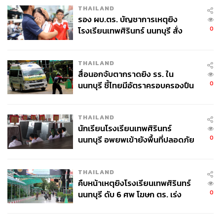
“เมืองรอง” เพื่อให้เงินกระจายลงสู่ท้องถิ่น ไม่กระจุกอยู่ใน
THAILAND
เมืองใหญ่
รอง ผบ.ตร. บัญชาการเหตุยิง
0
โรงเรียนเทพศิรินทร์ นนทบุรี สั่ง
ในขณะเดียวกัน ยังวาง “คันโยกระยะยาว” สำหรับภาคการ
ค้นหา 2 รอบยืนยันไร้คนติดค้าง พบ
ท่องเที่ยว ด้วยมาตรการภาษีเพื่อ สนับสนุนการปรับปรุง
ศพปู่-ย่าที่บ้านพักผู้ก่อเหตุ
(Renovation) โรงแรมในเมืองรอง — เช่น การเปลี่ยนระบบ
THAILAND
สื่อนอกจับตากราดยิง รร. ใน
ปรับอากาศใหม่ ซึ่งถือเป็นการลงทุนถาวร โดยให้สิทธิ์ หักค่า
0
นนทบุรี ชี้ไทยมีอัตราครอบครองปืน
ใช้จ่ายได้ 1.5–2 เท่า เพื่อกระตุ้นให้ผู้ประกอบการลงทุนต่อ
สูงในระดับต้นของภูมิภาค
เนื่อง
THAILAND
นักเรียนโรงเรียนเทพศิรินทร์
ฐานราก: วินัยการคลังคือหัวใจ
0
นนทบุรี อพยพเข้ายังพื้นที่ปลอดภัย
ชั่วคราว หลังเหตุใช้อาวุธปืนภายใน
โรงเรียนคลี่คลาย
เอกนิติย้ำว่า ทุกมาตรการต้องยืนอยู่บนฐานของ “วินัยการ
THAILAND
คลัง” ไม่ใช่เพียงการกระตุ้นระยะสั้น โดยวาง สามเสาหลัก
คืบหน้าเหตุยิงโรงเรียนเทพศิรินทร์
0
ของฐานรากการคลัง ไว้อย่างชัดเจน:
นนทบุรี ดับ 6 ศพ โฆษก ตร. เร่ง
สอบปมขโมยปืนปู่ก่อเหตุ
โปร่งใส: ทุกโครงการต้องเปิดเผยแหล่งเงินและต้นทุน
ภาษีที่สูญเสีย เพื่อให้สังคมตรวจสอบได้