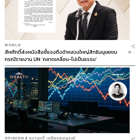
กับผลิตภัณฑ์เฉพาะ เช่น RMF, LTF หรือประกันชีวิต ซึ่งอาจ
สร้างแรงจูงใจที่บิดเบือนตลาด
สาระสำคัญของ ISA คือ:
ยกเลิกการบังคับผูกกับผลิตภัณฑ์ใดผลิตภัณฑ์หนึ่ง
กำหนดวงเงินลดหย่อนรวม (เช่น 500,000–800,000
WORLD
บาท)
สีหศักดิ์ส่งหนังสือชี้แจงถึงข้าหลวงใหญ่สิทธิมนุษยชน
...
ให้ผู้เสียภาษีเลือกลงทุนได้เอง ทั้งหุ้น พันธบัตร หรือ
กรณีรายงาน UN ‘คลาดเคลื่อน-ไม่เป็นธรรม’
ตลาดต่างประเทศ ตามระดับความเสี่ยงที่ยอมรับได้
แนวคิดนี้ยังสอดคล้องกับโครงการ KLR Plus ที่ต้องการ “ให้
เครดิตกับคนในระบบ” เช่น ผู้ที่ยื่นภาษีอย่างถูกต้องจะได้รับ
สิทธิมากกว่า — ได้เงินเพิ่มจาก 2,000 บาท เป็น 2,400 บาท
ในส่วนของ Data Privacy เอกนิติยืนยันว่า ระบบ KLR Plus
เป็น “ระบบปิด” ข้อมูลธุรกรรมจะไม่ถูกส่งให้กรมสรรพากร
และการเสียภาษียังคงเป็น “หน้าที่ของประชาชน” หากมีราย
ได้เกินเกณฑ์ประมาณ 500,000 บาทต่อปี.
OPINION
/
ตราวุทธิ์ เหลืองสมบูรณ์