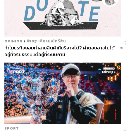
โฟกัสที่ลูกหนี้รายย่อยวงเงินเล็ก ไม่เกิน 100,000 บาท
ซึ่งมีมากกว่าล้านรายในระบบธนาคาร
จาก “คลัง” สู่ “ตัวเชื่อมประเทศ”: บูรณาการเชิง
นโยบาย
OPINION
/
พิเชฐ เจียรมณีทวีสิน
ทำไมธุรกิจยอมทำลายสินค้าที่บริจาคได้? คำตอบอาจไม่ได้
...
อยู่ที่จริยธรรมแต่อยู่ที่ระบบภาษี
ปัญหา NE&O (Net Errors and Omissions) หรือความคลาด
เคลื่อนในดุลการชำระเงิน สะท้อนปัญหาใหญ่ของระบบ
ราชการไทย การไม่บูรณาการข้อมูลระหว่างหน่วยงาน
เอกนิติจึงวางบทบาทใหม่ให้ กระทรวงการคลัง เป็น “ตัวเชื่อม
ประเทศ” หรือ Connect the Dot ระหว่าง ธนาคารแห่ง
ประเทศไทย (ธปท.) – สำนักงานคณะกรรมการกำกับหลัก
ทรัพย์และตลาดหลักทรัพย์ (กลต.) – และสำนักงานป้องกัน
และปราบปรามการฟอกเงิน (ปปง.) เพื่อให้การติดตาม “เงิน
ทุนไหลเข้า–ออก” มีความสอดคล้องกันมากขึ้น ลด
SPORT
ความคลาดเคลื่อนในบัญชี และลดความคลุมเครือในการ