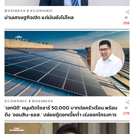
BUSINESS
/
ECONOMIC
เครื่องมือเร่งด่วนต้องทำทันที
ม่านเศรษฐกิจเปิด แต่เงินยังไม่ไหล
258
คนละครึ่งพลัส (KLR Plus): จาก “ถุงเงิน–เป๋าตังค์” สู่
Reskill ที่จับต้องได้
เอกนิติไม่เสียเวลา “สร้างระบบใหม่” แต่ต่อยอดเครื่องมือ
ดิจิทัลของรัฐที่พร้อมใช้งานทันที ได้แก่ ถุงเงินและเป๋าตังค์
โดยเติม “Plus” ให้ เกิดผลยาว ผ่าน หลักสูตรสั้นในแอป เน้น 3
เรื่อง:
ขายออนไลน์ให้ปัง
ลดต้นทุน
ECONOMIC
/
BUSINESS
บัญชีง่ายๆ
‘เอกนิติ’ หนุนติดโซลาร์ 50,000 บาทต่อครัวเรือน พร้อม
เป้าหมายเชิงโครงสร้าง:
ให้พ่อค้าแม่ค้ารายย่อย เข้าถึงสิน
278
ดึง ‘ออมสิน-ธอส.’ ปล่อยกู้ดอกเบี้ยต่ำ เร่งออกโครงการ
เชื่อธนาคาร แทนการกู้นอกระบบผ่านการทำบัญชีที่ตรวจ
ภายใน 1 เดือน
สอบได้
ดีไซน์เพื่อความเป็นธรรม:
ไม่ให้ Modern Trade เข้า เน้น