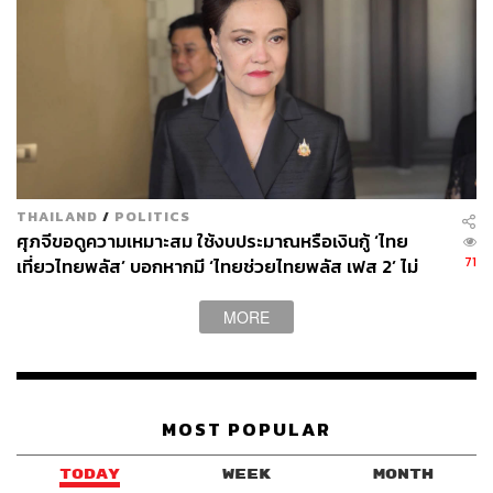
Micro SME และร้านค้ารายย่อย เพื่อให้เม็ดเงิน กระจายทั่ว
วินัยการคลังชัดเจน:
ใช้งบกระตุ้นเศรษฐกิจ 25,000 ล้านบาท
+ งบกลาง 19,000 ล้านบาท รวม 44,000 ล้านบาท — ไม่กู้
เพิ่ม
ผลคาดหวัง:
กระตุ้น GDP 0.3–0.4% และดัน Q4 ให้ เกิน 1%
เมื่อรวมผลจากมาตรการทั้งหมด
THAILAND
/
POLITICS
หมุนเศรษฐกิจด้วยงบราชการ–รัฐวิสาหกิจ
ศุภจีขอดูความเหมาะสม ใช้งบประมาณหรือเงินกู้ ‘ไทย
71
เที่ยวไทยพลัส’ บอกหากมี ‘ไทยช่วยไทยพลัส เฟส 2’ ไม่
อีกหนึ่งเครื่องมือเร่งด่วนที่เอกนิติหยิบมาใช้ คือการ “เร่งหมุน
จำเป็นต้องออกพร้อมกัน
เงินในระบบ” ผ่านงบประมาณของภาครัฐและรัฐวิสาหกิจ
MORE
โดยสั่ง Front Load งบอบรมสัมมนากว่า 7,000 ล้านบาท (แบ่ง
เป็น หน่วยงานราชการ 3,600 ล้านบาท และรัฐวิสาหกิจกว่า
3,000 ล้านบาท)
MOST POPULAR
เขากำหนดให้หน่วยงานเบิกจ่ายได้อย่างน้อย 70% ภายใน 3
เดือนแรก (ต.ค.–ธ.ค.) และเน้นให้จัดกิจกรรมหรืออบรมใน
TODAY
WEEK
MONTH