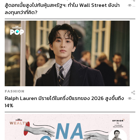
สู้ดอกเบี้ยสูงไปกับหุ้นสหรัฐฯ: ทำไม Wall Street ยังน่า
...
ลงทุนกว่าที่คิด?
หนี้ครัวเรือน: แก้ด้วย AMC อย่างเข้าใจความจริง
ปัญหา หนี้ครัวเรือนสูง คือ “ห่วงโซ่” ที่ฉุดรั้งการบริโภคของ
ประเทศให้ชะลอตัว เอกนิติเลือกใช้กลไก AMC (Asset
Management Company) ที่มีอยู่แล้วในระบบ เช่น SAM และ
BAM เข้ามาช่วยฟื้นฟูแหล่งเงินทุนมาจากกองทุนฟื้นฟูฯ
(FIDF) ประมาณ 26,000 ล้านบาท เพื่อนำมาซื้อหนี้เสียราย
ย่อยจากธนาคารพาณิชย์ ในราคาที่หักหลังตั้งสำรองแล้ว
(เหลือมูลค่าประมาณ 40%)
FASHION
กระบวนการฟื้นฟูหนี้:
Ralph Lauren มีรายได้ในครึ่งปีแรกของ 2026 สูงขึ้นถึง
...
ยืดอายุหนี้ และตัดต้นเงิน เพื่อให้ลูกหนี้มีภาระผ่อนที่เบา
14%
ลง
กำหนด Cut-Off Date ชัดเจน เพื่อป้องกันไม่ให้เกิด
Moral Hazard หรือพฤติกรรมตั้งใจเป็นหนี้ใหม่เพื่อรอ
การช่วยเหลือ