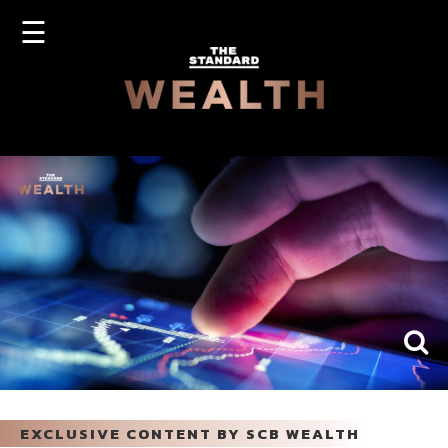
☰
OG
SIGN
N
UP
EXCLUSIVE CONTENT BY SCB WEALTH