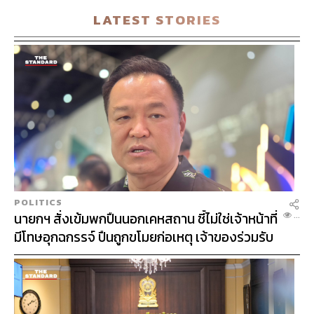
LATEST STORIES
Krungsri Global Brands Equity Fund หรือ
KFGBRAND
กองทุน KFGBRAND ลงทุนในกองทุน Morgan Stanley
Investment Funds – Global Brands Fund ซึ่งเป็นกองทุนที่
คัดเลือกหุ้นของบริษัทต่างๆ ในประเทศที่พัฒนาแล้วทั่วโลก
ที่มีคุณภาพสูง มีความได้เปรียบทางการแข่งขันที่แข็งแกร่ง
POLITICS
ซึ่งถูกขับเคลื่อนโดยอำนาจการต่อรองด้านราคา ความ
SHIP
นายกฯ สั่งเข้มพกปืนนอกเคหสถาน ชี้ไม่ใช่เจ้าหน้าที่
...
สำเร็จและยากที่จะลอกเลียนแบบของสินทรัพย์ไม่มีตัวตน
มีโทษอุกฉกรรจ์ ปืนถูกขโมยก่อเหตุ เจ้าของร่วมรับ
เช่น แบรนด์สินค้า
ผิด