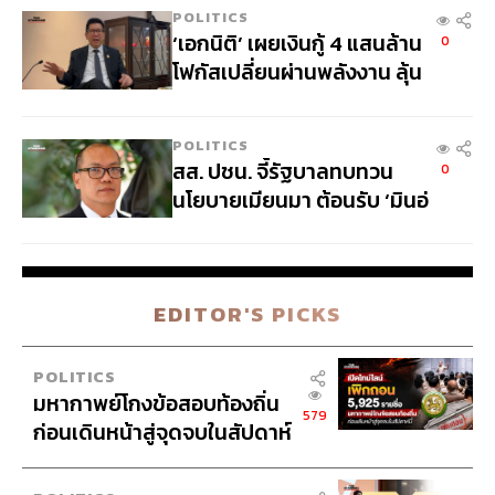
POLITICS
N
‘เอกนิติ’ เผยเงินกู้ 4 แสนล้าน
0
ตลาดหุ้นพัฒนาแล้ว
โฟกัสเปลี่ยนผ่านพลังงาน ลุ้น
‘ไทยช่วยไทยพลัส’ เฟส 2 รอ
ประเมินความเหมาะสม
POLITICS
สส. ปชน. จี้รัฐบาลทบทวน
0
นโยบายเมียนมา ต้อนรับ ‘มินอ่
องหล่าย’ ได้แค่สัญญาว่าง
เปล่า
EDITOR'S PICKS
ความน่าสนใจระดับ: 4
ตลาดหุ้นพัฒนาแล้ว ยังได้รับแรงหนุนจากการดำเนิน
POLITICS
นโยบายการเงินและการคลังที่ผ่อนคลาย ความคืบหน้าการ
มหากาพย์โกงข้อสอบท้องถิ่น
579
ฉีดวัคซีน และผลประกอบการบริษัทจดทะเบียนที่มีแนวโน้ม
ก่อนเดินหน้าสู่จุดจบในสัปดาห์
ออกมาดีกว่าคาดในหลายภูมิภาค
นี้