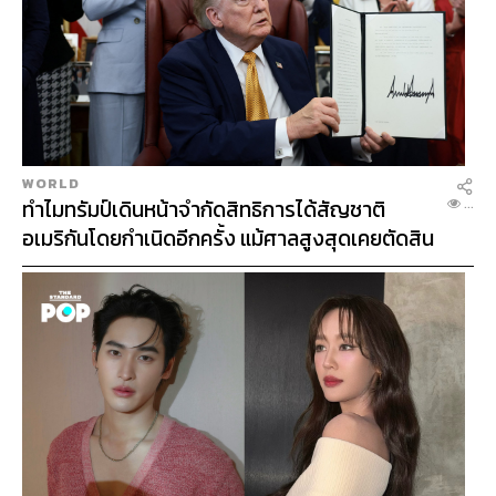
กองทุนแนะนำ:
IVE
NT
WORLD
ทำไมทรัมป์เดินหน้าจำกัดสิทธิการได้สัญชาติ
...
อเมริกันโดยกำเนิดอีกครั้ง แม้ศาลสูงสุดเคยตัดสิน
SCB Semiconductor Fund หรือ SCBSEMI(A)
คัดค้าน
กองทุน SCBSEMI(A) ลงทุนในกองทุน VanEck Vectors
Semiconductor UCITS ETF ซึ่งจดทะเบียนซื้อขายใน
ตลาดหลักทรัพย์ London Stock Exchange ซึ่งลงทุนในหุ้นที่
จดทะเบียนซื้อขายในตลาดหลักทรัพย์สหรัฐฯ รวมถึงหุ้นต่าง
ประเทศที่จดทะเบียนซื้อขายที่สหรัฐฯ (ADR) ในหุ้นบริษัทที่
ประกอบธุรกิจเกี่ยวกับอุตสาหกรรม Semiconductor
ตลาดหุ้นยุโรป