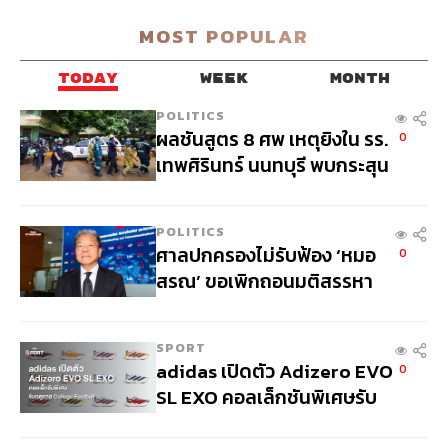
ไตรมาส 4/64 ซึ่งเป็นผลมาจากการล็อกดาวน์และการปิด
MOST POPULAR
แคมป์คนงาน
TODAY
WEEK
MONTH
ปีนี้คาดกำไรทำสถิติสูงสุดใหม่ที่ 6 พันล้านบาท เติบโต
POLITICS
55%YoY และยังเติบโตต่อ 6%YoY ในปี 2022 หลังมี
ผลชันสูตร 8 ศพ เหตุยิงใน รร.
0
Backlog 3.6 หมื่นล้านบาท ซึ่ง 40% จะรับรู้รายได้ในครึ่ง
เทพศิรินทร์ นนทบุรี พบกระสุน
หลังปี 2021 และ 37% ในปี 2022 อีก 15% ในปี 2023 และ
เข้าจุดสำคัญ ‘ศีรษะ-หน้าอก’
8% ในปี 2024
ครูถูกยิง 4 นัด จากระยะไกล
POLITICS
ศาลปกครองไม่รับฟ้อง ‘หมอ
0
ฐานะการเงินแกร่ง โดยมีหนี้สินต่อทุนต่ำสุดในกลุ่ม
สรณ’ ขอเพิกถอนมติสรรหา
อสังหาริมทรัพย์ จึงคาด SPALI จะก้าวผ่านภาวะกำลังซื้อที่
อ่อนแอได้ ขณะที่เราประเมินราคาเป้าหมายที่ 27 บาท และ
กสทช. ชี้ยังไม่ใช่ผู้เดือดร้อน
คาดให้อัตราส่วนเงินปันผล (Div. Yield) ปีนี้สูงจูงใจราว
เสียหาย
SPORT
6.5% อีกทั้งมี Upside Risk จากแผนเสนอขาย IPO ของ
adidas เปิดตัว Adizero EVO
0
SPALIRT ซึ่งยังไม่ได้รวมในประมาณการ
SL EXO คอลเล็กชันพิเศษรับ
ฤดูกาล College Football
มุมมองการลงทุนต่อตลาดต่างๆ โดย SCB CIO