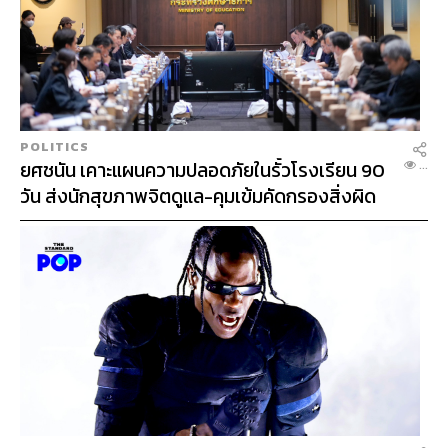
SCB
Global Experts Fund หรือ SCBGEX(A)
กองทุน SCBGEX(A) เป็นกองทุนหุ้นทั่วโลกที่ลงทุนในสไตล์
POLITICS
Core-Satellite Portfolio คัดเลือกกองทุนโดย บล.ไทย
ยศชนัน เคาะแผนความปลอดภัยในรั้วโรงเรียน 90
...
พาณิชย์ จูเลียส แบร์ โดยกองทุนหลัก (Core) ลงทุนใน
วัน ส่งนักสุขภาพจิตดูแล-คุมเข้มคัดกรองสิ่งผิด
กองทุน Julius Baer Global Excellence Equity เน้นลงทุน
กฎหมาย
ในหุ้นคุณภาพ เติบโต และกำไรสูง และกองทุนเสริม
(Satellite) ในหุ้นธีมเมกะเทรนด์หลักของโลก
ตลาดหุ้นสหรัฐฯ
LE &
N