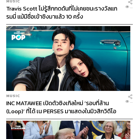
MUSIC
Travis Scott ไม่รู้สึกกดดันที่ไม่เคยชนะรางวัลแก
...
รมมี่ แม้มีชื่อเข้าชิงมาแล้ว 10 ครั้ง
ความน่าสนใจระดับ: 4
ตลาดหุ้นสหรัฐฯ ดัชนีมีแนวโน้มได้รับแรงหนุนจากการ
ทยอยเปิดเมือง มาตรการกระตุ้นการคลังจากแผนการลงทุน
ระยะยาวของประธานาธิบดี โจ ไบเดน และผลประกอบการ
ของบริษัทจดทะเบียนในไตรมาส 2/64 ที่มีแนวโน้มออกมา
ดี
บล.ไทยพาณิชย์ แนะนำสัดส่วนการถือครองหุ้นสไตล์
Growth และ Value อยู่ที่ 70:30 เนื่องจากหุ้นกลุ่มเทคโนโลยี
MUSIC
มีแนวโน้มได้รับอานิสงส์จาก US Yield Curve ที่มีแนวโน้ม
INC MATAWEE เปิดตัวซิงเกิลใหม่ ‘รอบที่ล้าน
...
ปรับลดความชันลงในช่วงสั้น เช่น หุ้นกลุ่ม Quality ในกลุ่ม
(Loop)’ ที่ได้ เน PERSES มาแสดงในมิวสิกวิดีโอ
Tech Hardware และ Semiconductor ขณะที่ธีม Reflation
Trade และ Reopening ยังคงสนับสนุนการลงทุนหุ้นสไตล์
Value และ Cyclical ในกลุ่ม Banking Industrials และ
Materials