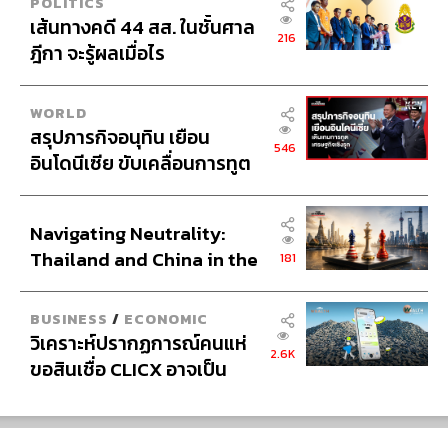
POLITICS
อย่างไรก็ตาม ตลาดหุ้นพัฒนาแล้วมีแนวโน้มผันผวนใน
เส้นทางคดี 44 สส. ในชั้นศาล
ระยะสั้น จากความกังวลเกี่ยวกับผลกระทบทางเศรษฐกิจที่
216
ฎีกา จะรู้ผลเมื่อไร
เกิดจากการแพร่ระบาดของโควิดสายพันธุ์เดลตา การเกิด
Sector Rotation และแนวโน้มของ Fed ที่ส่งสัญญาณการ
ปรับขึ้นดอกเบี้ยที่เร็วกว่าคาด
WORLD
สรุปภารกิจอนุทิน เยือน
H
546
กองทุนแนะนำ:
อินโดนีเซีย ขับเคลื่อนการทูต
EMENT
เศรษฐกิจเชิงรุก ประกาศหุ้น
ส่วนยุทธศาสตร์ไทย –
Navigating Neutrality:
อินโดนีเซีย
Thailand and China in the
181
Age of a New Global
Order
BUSINESS
/
ECONOMIC
วิเคราะห์ปรากฏการณ์คนแห่
2.6K
ขอสินเชื่อ CLICX อาจเป็น
เพียงยอดภูเขาน้ำแข็ง ของ
ปัญหาหนี้ครัวเรือนไทยที่ถูก
ซุกไว้