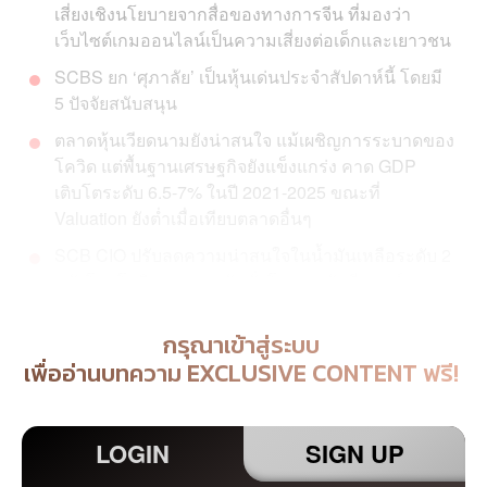
เสี่ยงเชิงนโยบายจากสื่อของทางการจีน ที่มองว่า
เว็บไซต์เกมออนไลน์เป็นความเสี่ยงต่อเด็กและเยาวชน
SCBS ยก ‘ศุภาลัย’ เป็นหุ้นเด่นประจำสัปดาห์นี้ โดยมี
5 ปัจจัยสนับสนุน
ตลาดหุ้นเวียดนามยังน่าสนใจ แม้เผชิญการระบาดของ
โควิด แต่พื้นฐานเศรษฐกิจยังแข็งแกร่ง คาด GDP
เติบโตระดับ 6.5-7% ในปี 2021-2025 ขณะที่
Valuation ยังต่ำเมื่อเทียบตลาดอื่นๆ
SCB CIO ปรับลดความน่าสนใจในน้ำมันเหลือระดับ 2
หลังโรคโควิดระบาดหนักทั่วโลก กดดันดีมานด์ลดลง
ส่วนสต๊อกน้ำมันดิบของสหรัฐฯ มีแนวโน้มเพิ่มสูงขึ้น
กรุณาเข้าสู่ระบบ
สัปดาห์ที่ผ่านมาตลาดการเงินโลกฟื้นตัว โดยเฉพาะตลาด
เพื่ออ่านบทความ EXCLUSIVE CONTENT ฟรี!
หุ้นเกิดใหม่ (EM) หลังจากปรับตัวลดลงแรงในช่วง 1-2
สัปดาห์ก่อนหน้า อย่างไรก็ตาม การระบาดรอบใหม่ของโค
วิดทั่วโลก และตัวเลขเศรษฐกิจสหรัฐฯ และจีนที่ชะลอตัว ยัง
LOGIN
SIGN UP
คงเป็นความเสี่ยงสำคัญ