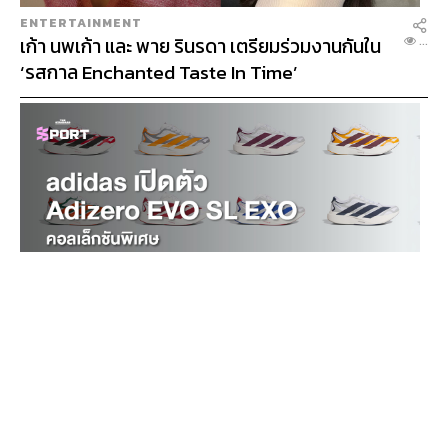
ENTERTAINMENT
เก้า นพเก้า และ พาย รินรดา เตรียมร่วมงานกันใน
...
‘รสกาล Enchanted Taste In Time’
ความน่าสนใจระดับ: 4
ตลาดหุ้นยุโรปยังได้แรงหนุนต่อเนื่องจากภาคบริการที่ฟื้น
ตัวดี ผลประกอบการ บจ. ไตรมาส 2/64 มีแนวโน้มออกมา
มากกว่าที่ตลาดคาด การฉีดวัคซีนที่ต่อเนื่อง และแผนการ
SPORT
เปิดประเทศจะช่วยหนุน Sentiment ตลาดต่อเนื่อง
adidas เปิดตัว Adizero EVO SL EXO คอลเล็กชัน
...
พิเศษรับฤดูกาล College Football
ด้านการแพร่ระบาดของโควิดสายพันธ์เดลตาที่มีผู้ติดเชื้อ
เพิ่มขึ้นใน UK และ EU บางประเทศคาดยังไม่ส่งผลกระทบ
มาก เนื่องจากอัตราการเสียชีวิตต่ำ ผลกระทบจากน้ำท่วม