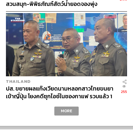
สวนสนุก-พิพิธภัณฑ์สัตว์น้ำยอดจองพุ่ง
เป็นหนึ่งในผู้นำธุรกิจพัฒนาอสังหาริมทรัพย์ของไทย ซึ่ง
พอร์ตสินค้ามีกระจายตัวดีทั้งแนวราบและคอนโดมิเนียม
อีกทั้งแบรนด์ยังเป็นที่ยอมรับในกลุ่มผู้ซื้อบ้านระดับราคา
ปานกลาง จึงทำให้ผลดำเนินงานเติบโตได้อย่างมั่นคง
ไตรมาส 2/64 คาดกำไรโตเด่นสู่ระดับ 1.6 พันล้านบาท
255% เมื่อเทียบกับช่วงเดียวกันปีก่อน (YoY) และ 101%
จากไตรมาสก่อนหน้า (QoQ) จากการรับรู้รายได้
Backlog ซึ่งมีเริ่มโอนคอนโดมิเนียม 2 โครงการใหม่ คือ
ศุภาลัย พรีเมียร์ เจริญนคร (มูลค่า 3 พันล้านบาท ขายได้
100% โอนแล้ว 30%) และศุภาลัย ริวา แกรนด์ (มูลค่า 6.8
THAILAND
พันล้านบาท ขายได้ 76% และโอนแล้ว 30%)
ปส. ขยายผลแก๊งเวียดนามหลอกสาวไทยขนยา
255
เข้าญี่ปุ่น โยงคดีซุกไอซ์ในซองกาแฟ รวบแล้ว 1
ปี 2021 ยังคงเป้ามูลค่าการเปิดตัวโครงการใหม่ไว้ที่ 3.4
ตามตัวเพิ่มอีก 1
CURRENCY
หมื่นล้านบาท เติบโต 38%YoY (แบ่งเป็นมูลค่า
MORE
คอนโดมิเนียม 17% และแนวราบ 83%) แม้จะมีการปรับ
แผนเปิดตัวโครงการใหม่ปีนี้ โดยเลื่อนเปิดตัว
คอนโดมิเนียมใหม่ 2 โครงการจากไตรมาส 3/64 เป็น