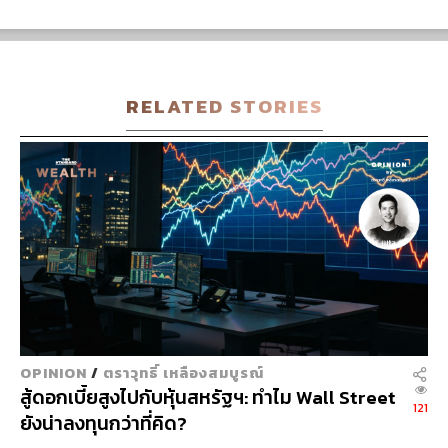
สัญญาณความเสี่ยงเชิงนโยบายจากสื่อของทางการจีนที่
มองว่าเว็บไซต์เกมออนไลน์เป็นความเสี่ยงต่อเด็กและ
เยาวชน บ่งชี้ถึงความเป็นไปได้ที่จะคุมเข้มเซกเตอร์นี้ หลัง
จากคุมเข้มในหลายธุรกิจที่เกี่ยวข้องกับเทคโนโลยีในช่วง
RELATED STORIES
ก่อนหน้า
ส่วนปัจจัยที่ต้องติดตามเพราะอาจมีผลกระทบต่อตลาดการ
เงินโลกในระยะข้างหน้า ได้แก่
จำนวนผู้ติดเชื้อใหม่ทั่วโลกที่เพิ่มขึ้น ทำให้หลายประเทศ
ต้องกลับมาใช้มาตรการคุมเข้ม เช่น จีน
ตัวเลขเศรษฐกิจโลกที่ชะลอลงต่อเนื่อง
OPINION
/
ตราวุทธิ์ เหลืองสมบูรณ์
ความเสี่ยงเงินเฟ้อและการตึงตัวของนโยบายการเงินที่ยัง
สู้ดอกเบี้ยสูงไปกับหุ้นสหรัฐฯ: ทำไม Wall Street
121
คงต้องติดตาม โดยภาพรวมส่งผลกระทบให้อัตราผล
ยังน่าลงทุนกว่าที่คิด?
ตอบแทนพันธบัตรสหรัฐฯ ปรับตัวลดลง โดยเฉพาะอายุ