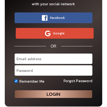
with your social network
ประเด็นสำคัญ ได้แก่
Facebook
จำนวนผู้ติดเชื้อที่มีมากขึ้นอย่างต่อเนื่องทั้งในประเทศ
พัฒนาแล้วเช่น สหรัฐฯ และยุโรป และประเทศเอเชีย เช่น
จีน ทำให้ทางการประกาศปิดกิจกรรมทางเศรษฐกิจใน
Google
หลายมณฑลอีกครั้ง
OR
ตัวเลขเศรษฐกิจโลกที่ชะลอลงต่อเนื่อง ทั้งดัชนี PMI ใน
เอเชีย ดัชนี ISM ในสหรัฐฯ รวมถึงตัวเลขการจ้างงานภาค
เอกชน (ADP) ที่ต่ำกว่าคาดมาก
ความเสี่ยงเงินเฟ้อและนโยบายการเงินที่ตึงตัวในสหรัฐฯ
Forgot Password
Remember Me
โดยรองประธาน Fed ริชาร์ด คลาริดา ส่งสัญญาณว่า
ความเสี่ยงเศรษฐกิจในระยะต่อไปได้แก่ภาวะเงินเฟ้อเป็น
หลัก และเห็นด้วยกับการประกาศลดทอน QE ในปีนี้ เพื่อมี
ช่องทางให้ขึ้นดอกเบี้ยได้ในปี 2023
IC