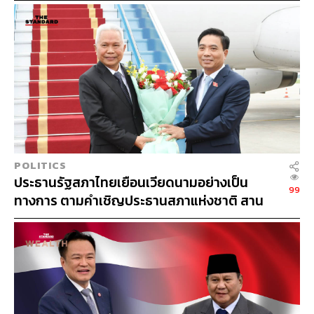
10 ปี ที่ลดลงไปแตะจุดต่ำสุดที่ 1.13%
อย่างไรก็ตาม บริษัทหลักทรัพย์ (บล.) ไทยพาณิชย์ (SCBS)
เชื่อว่าเศรษฐกิจสหรัฐฯ และยุโรปน่าจะได้รับผลกระทบจาก
T
การระบาดรอบใหม่ไม่มากนัก เนื่องจากการฉีดวัคซีนจะ
ช่วยชะลอการติดเชื้อและความรุนแรงของโรคได้ ทำให้ไม่
ต้องปิดเมืองเป็นวงกว้าง
แต่ความเสี่ยงจะมาลงที่เศรษฐกิจตลาดเกิดใหม่ โดยเฉพาะ
POLITICS
ในจีนที่มีการปิดกิจกรรมเศรษฐกิจอย่างเข้มงวด โดยหลาย
ประธานรัฐสภาไทยเยือนเวียดนามอย่างเป็น
ฝ่าย (เช่น IMF) มองว่า GDP จีนอาจขยายตัวลดลงกว่า
99
ทางการ ตามคำเชิญประธานสภาแห่งชาติ สาน
0.5% (จาก 8.6% เป็น 8.1%) ขณะที่ความเสี่ยงเงินเฟ้อยังคง
สัมพันธ์แน่นแฟ้น 50 ปี
มีอยู่ โดยเฉพาะในสหรัฐฯ โดยเฉพาะจาก Supply Chain
Shortage (ซึ่งการระบาดรอบใหม่จะยิ่งทำให้ Supply Chain
มีปัญหามากขึ้น) ดังนั้น ยังเป็นไปได้ที่จะเห็นการลดทอน QE
ในระยะต่อไป
ด้านนโยบายการเงินไทย มองว่าการที่ กนง. มีมติไม่เป็น