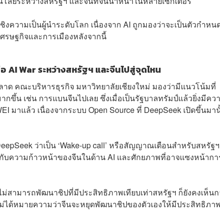
นโลยีระหว่างสหรัฐฯ และจีนที่จีนนำหน้าในหลายเซ็กเตอร์
งชิงความเป็นผู้นำระดับโลก เนื่องจาก AI ถูกมองว่าจะเป็นตัวกำหน
ศรษฐกิจและการเมืองหลังจากนี้
AI War ระหว่างสหรัฐฯ และจีนไปสู่จุดไหน
ด คณะบริหารธุรกิจ มหาวิทยาลัยเชียงใหม่ มองว่ามีแนวโน้มที่
ึ้น เช่น การแบนจีนไปเลย ซึ่งเมื่อเป็นรัฐบาลทรัมป์แล้วยิ่งมีคว
EI มาแล้ว เนื่องจากระบบ Open Source ที่ DeepSeek เปิดขึ้นมานั
DeepSeek ว่าเป็น ‘Wake-up call’ หรือสัญญาณเตือนสำหรับสหรัฐฯ ท
ี่ยวกับความก้าวหน้าของจีนในด้าน AI และศักยภาพที่อาจแซงหน้ากา
ม่สามารถพัฒนาชิปที่มีประสิทธิภาพเทียบเท่าสหรัฐฯ ก็ยังคงเห็น
ก็ไม่ได้หมายความว่าจีนจะหยุดพัฒนาชิปของตัวเองให้มีประสิทธิภา