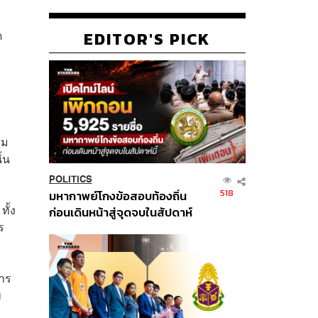
ด
EDITOR'S PICK
าม
้น
POLITICS
518
มหากาพย์โกงข้อสอบท้องถิ่น
ั้ง
ก่อนเดินหน้าสู่จุดจบในสัปดาห์
ร
นี้
การ
พ