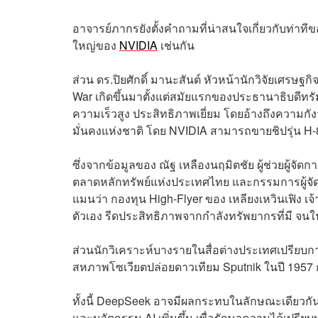
อาจารย์ภากรยังตั้งคำถามที่น่าสนใจเกี่ยวกับท่าทีข
ใหญ่ของ
NVIDIA
เช่นกัน
ส่วน ดร.ปิยศักดิ์ มานะสันต์ หัวหน้านักวิจัยเศรษฐ
War เกิดขึ้นมาตั้งแต่สมัยแรกของประธานาธิบดีทรัม
ความเร็วสูง ประสิทธิภาพเยี่ยม โดยอ้างถึงความก
มั่นคงแห่งชาติ โดย NVIDIA สามารถขายชิปรุ่น H-80
ซึ่งจากข้อมูลของ ณัฐ เหลืองนฤมิตชัย ผู้ช่วยผู้
ตลาดหลักทรัพย์แห่งประเทศไทย และกรรมการผู้จัด
แมนว่า กองทุน High-Flyer ของ เหลียงเหวินเฟิง 
ตัวเอง รีดประสิทธิภาพจากกำลังทรัพยากรที่มี จน
ส่วนนักวิเคราะห์บางรายในสื่อต่างประเทศเปรียบกา
สหภาพโซเวียตปล่อยดาวเทียม Sputnik ในปี 1957 ก
ทั้งนี้ DeepSeek อาจมีผลกระทบในลักษณะเดียวก
และนวัตกรรม AI เพิ่มขึ้น เพื่อรักษาความได้เปรี