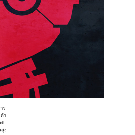
การ
ต่ำ
อด
สูง