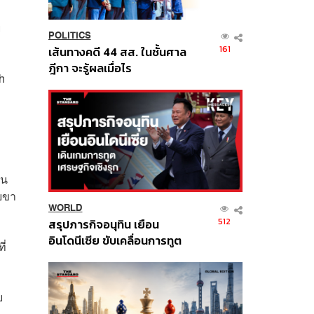
ย
POLITICS
161
เส้นทางคดี 44 สส. ในชั้นศาล
ฎีกา จะรู้ผลเมื่อไร
h
ุน
วยขา
WORLD
512
สรุปภารกิจอนุทิน เยือน
อินโดนีเซีย ขับเคลื่อนการทูต
ี่
เศรษฐกิจเชิงรุก ประกาศหุ้น
ส่วนยุทธศาสตร์ไทย –
อินโดนีเซีย
ย