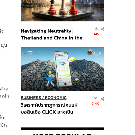
่ง
Navigating Neutrality:
145
Thailand and China in the
Age of a New Global
สนุน
Order
าศาล
ารถทำ
BUSINESS
/
ECONOMIC
2.4K
วิเคราะห์ปรากฏการณ์คนแห่
ขอสินเชื่อ CLICX อาจเป็น
้น
เพียงยอดภูเขาน้ำแข็ง ของ
งขัน
ปัญหาหนี้ครัวเรือนไทยที่ถูกซุก
ไว้