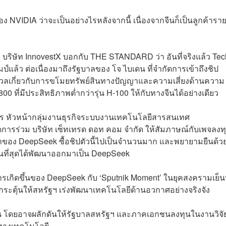
อง NVIDIA ว่าจะเป็นอย่างไรหลังจากนี้ เนื่องจากจีนก็เป็นลูกค้ารา
กิจ บริษัท InnovestX บอกกับ THE STANDARD ว่า อันที่จริงแล้ว Tec
ป์แล้ว ต่อเนื่องมาถึงรัฐบาลของ โจ ไบเดน ที่จำกัดการเข้าถึงชิป
ังวลเกี่ยวกับการขโมยทรัพย์สินทางปัญญาและความเสี่ยงด้านความ
0 ที่มีประสิทธิภาพต่ำกว่ารุ่น H-100 ให้กับทางจีนได้อย่างเดียว
จัดการ หัวหน้ากลุ่มงานธุรกิจระบบงานเทคโนโลยีสารสนเทศ
การร่วม บริษัท เซ็ทเทรด ดอท คอม จำกัด ให้สัมภาษณ์กับเพจลงท
เจ้าของ DeepSeek ซื้อชิปตัวนี้ไปเป็นจำนวนมาก และพยายามยืนด้
ในที่สุดได้พัฒนาออกมาเป็น DeepSeek
รเกิดขึ้นของ DeepSeek กับ ‘Sputnik Moment’ ในยุคสงครามเย็นท
ระตุ้นให้สหรัฐฯ เร่งพัฒนาเทคโนโลยีด้านอวกาศอย่างจริงจัง
ัน โดยอาจผลักดันให้รัฐบาลสหรัฐฯ และภาคเอกชนลงทุนในงานวิจั
ยบทางเทคโนโลยี