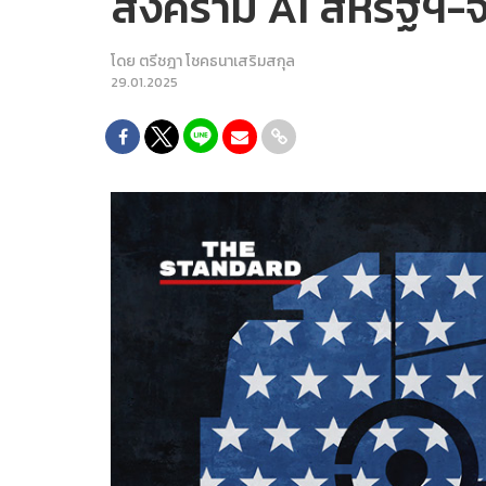
สงคราม AI สหรัฐฯ-จี
โดย
ตรีชฎา โชคธนาเสริมสกุล
29.01.2025