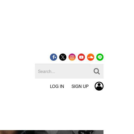
LOG IN
SIGN UP