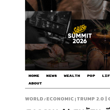
HOME
NEWS
WEALTH
POP
LIF
ABOUT
WORLD
ECONOMIC
TRUMP 2.0 |
/
|