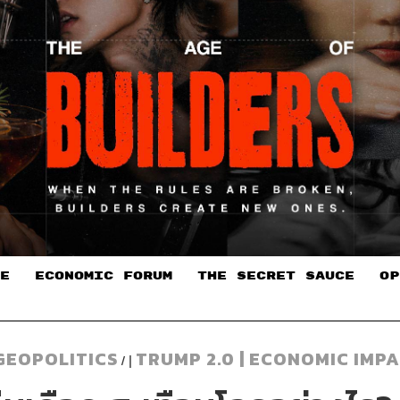
E
ECONOMIC FORUM
THE SECRET SAUCE​
OP
 GEOPOLITICS
TRUMP 2.0 | ECONOMIC IMP
/ |