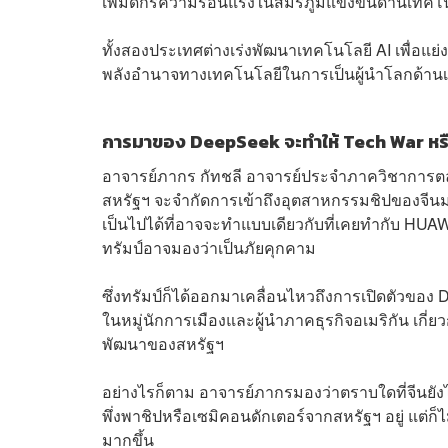
เพิ่มดีกรีความร้อนแรงในสมรภูมิแข่งขันด้านเทคโ
ทั้งสองประเทศต่างเร่งพัฒนาเทคโนโลยี AI เพื่อแย่
พลังอำนาจทางเทคโนโลยีในการเป็นผู้นำโลกด้านเ
การมาของ DeepSeek จะทำให้ Tech War หรือ 
อาจารย์ภากร กัทชลี อาจารย์ประจำภาควิชาการตลา
สหรัฐฯ จะจำกัดการเข้าถึงอุตสาหกรรมชิปของจีนมากข
เป็นไปได้ที่อาจจะทำแบบเดียวกับที่เคยทำกับ HUAW
ทรัมป์อาจมองว่าเป็นภัยคุกคาม
ซึ่งทรัมป์ก็ได้ออกมาเคลื่อนไหวถึงการเปิดตัวของ 
ในหมู่นักการเมืองและผู้นำภาคธุรกิจอเมริกัน เก
พัฒนาของสหรัฐฯ
อย่างไรก็ตาม อาจารย์ภากรมองว่าตราบใดที่จีนยังไ
พึ่งพาชิปหรือเซมิคอนดักเตอร์จากสหรัฐฯ อยู่ แต่
มากขึ้น