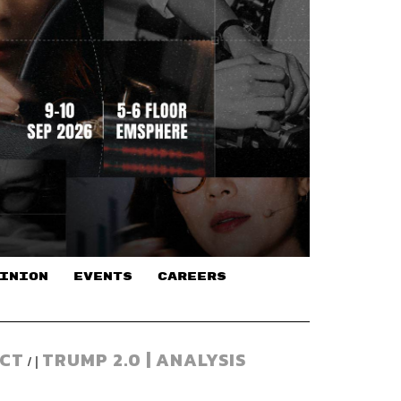
INION
EVENTS
CAREERS
ACT
TRUMP 2.0 | ANALYSIS
/ |