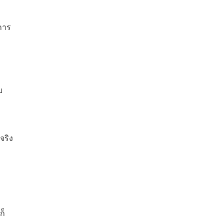
การ
บ
จริง
ก็