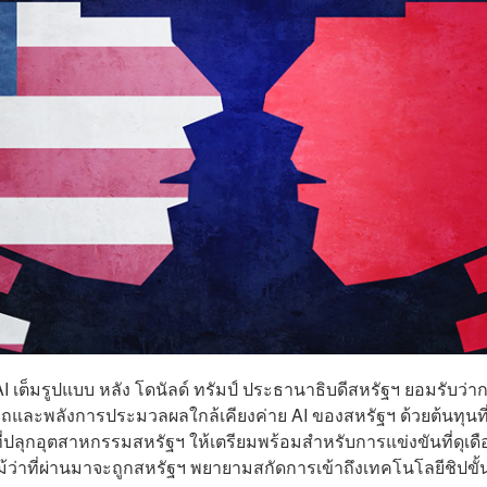
I เต็มรูปแบบ หลัง โดนัลด์ ทรัมป์ ประธานาธิบดีสหรัฐฯ ยอมรับว่า
ารถและพลังการประมวลผลใกล้เคียงค่าย AI ของสหรัฐฯ ด้วยต้นทุนที่
ี่ปลุกอุตสาหกรรมสหรัฐฯ ให้เตรียมพร้อมสำหรับการแข่งขันที่ดุเดื
้ว่าที่ผ่านมาจะถูกสหรัฐฯ พยายามสกัดการเข้าถึงเทคโนโลยีชิปขั้น