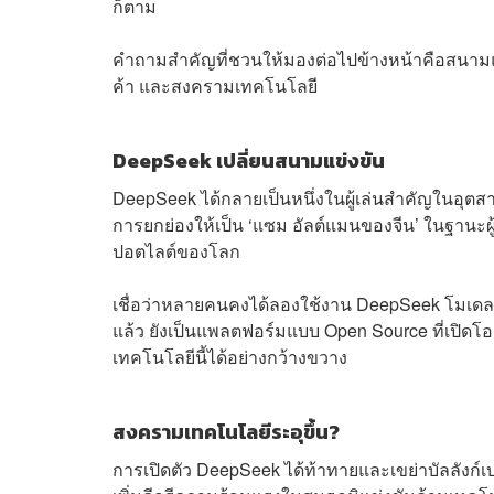
ก็ตาม
คำถามสำคัญที่ชวนให้มองต่อไปข้างหน้าคือสนามแข่ง
ค้า และสงครามเทคโนโลยี
DeepSeek เปลี่ยนสนามแข่งขัน
DeepSeek ได้กลายเป็นหนึ่งในผู้เล่นสำคัญในอุตสาหกร
การยกย่องให้เป็น ‘แซม อัลต์แมนของจีน’ ในฐานะผู
ปอตไลต์ของโลก
เชื่อว่าหลายคนคงได้ลองใช้งาน DeepSeek โมเดล 
แล้ว ยังเป็นแพลตฟอร์มแบบ Open Source ที่เปิดโ
เทคโนโลยีนี้ได้อย่างกว้างขวาง
สงครามเทคโนโลยีระอุขึ้น?
การเปิดตัว DeepSeek ได้ท้าทายและเขย่าบัลลังก์เ