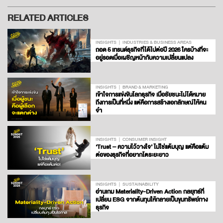
RELATED ARTICLES
INSIGHTS
INDUSTRIES & BUSINESS AREAS
ถอด 5 เทรนด์ธุรกิจที่ได้ไปต่อปี 2026 ใครบ้างที่จะ
อยู่รอดเมื่อเผชิญหน้ากับความเปลี่ยนแปลง
INSIGHTS
BRAND & MARKETING
เข้าใจการแข่งขันโลกธุรกิจ เมื่อชัยชนะไม่ได้หมาย
ถึงการเป็นที่หนึ่ง แต่คือการสร้างเอกลักษณ์ให้คน
จำ
INSIGHTS
CONSUMER INSIGHT
‘Trust – ความไว้วางใจ’ ไม่ใช่แต้มบุญ แต่คือแต้ม
ต่อของธุรกิจที่อยากโตระยะยาว
INSIGHTS
SUSTAINABILITY
อ่านเกม Materiality-Driven Action กลยุทธ์ที่
เปลี่ยน ESG จากต้นทุนให้กลายเป็นขุมทรัพย์ทาง
ธุรกิจ