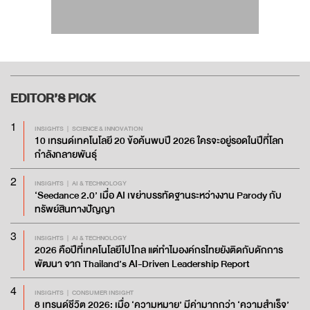
EDITOR’S
PICK
1
INSIGHTS
SCIENCE & INNOVATION
10 เทรนด์เทคโนโลยี 20 ข้อค้นพบปี 2026 ใครจะอยู่รอดในปีที่โลก
กำลังกลายพันธุ์
2
INSIGHTS
AI & TECHNOLOGY
‘Seedance 2.0’ เมื่อ AI เขย่าบรรทัดฐานระหว่างงาน Parody กับ
ทรัพย์สินทางปัญญา
3
INSIGHTS
AI & TECHNOLOGY
2026 คือปีที่เทคโนโลยีไปไกล แต่ทำไมองค์กรไทยยังติดกับดักการ
พัฒนา จาก Thailand’s AI-Driven Leadership Report
4
INSIGHTS
CONSUMER INSIGHT
8 เทรนด์ชีวิต 2026: เมื่อ ‘ความหมาย’ มีค่ามากกว่า ‘ความสำเร็จ’