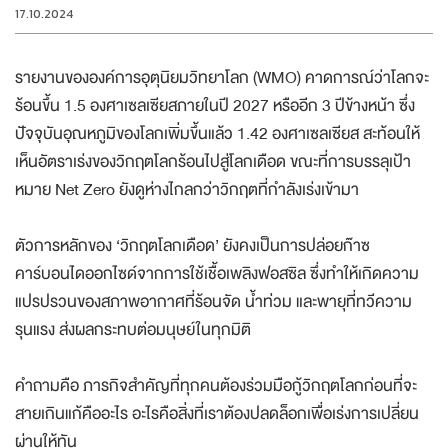
17.10.2024
รายงานขององค์การอุตุนิยมวิทยาโลก (WMO) คาดการณ์ว่าโลกจะ
ร้อนขึ้น 1.5 องศาเซลเซียสภายในปี 2027 หรืออีก 3 ปีข้างหน้า ซึ่ง
ปัจจุบันอุณหภูมิของโลกเพิ่มขึ้นแล้ว 1.42 องศาเซลเซียส สะท้อนให้
เห็นอัตราเร่งของวิกฤตโลกร้อนไปสู่โลกเดือด ขณะที่การบรรลุเป้า
หมาย Net Zero ยังดูห่างไกลกว่าวิกฤตที่กำลังเร่งเข้ามา
ตัวการหลักของ ‘วิกฤตโลกเดือด’ ยังคงเป็นการปล่อยก๊าซ
คาร์บอนไดออกไซด์จากการใช้เชื้อเพลิงฟอสซิล ซึ่งทำให้เกิดความ
แปรปรวนของสภาพอากาศที่ร้อนจัด น้ำท่วม และพายุที่ทวีความ
รุนแรง ส่งผลกระทบต่อมนุษย์ในทุกมิติ
คำถามคือ ภารกิจสำคัญที่ทุกคนต้องร่วมมือกู้วิกฤตโลกก่อนที่จะ
สายเกินแก้คืออะไร อะไรคือสิ่งที่เราต้องปลดล็อกเพื่อเร่งการเปลี่ยน
ผ่านให้ทัน