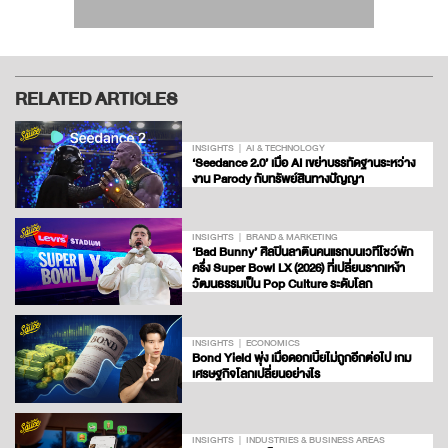
RELATED ARTICLES
INSIGHTS
AI & TECHNOLOGY
‘Seedance 2.0’ เมื่อ AI เขย่าบรรทัดฐานระหว่าง
งาน Parody กับทรัพย์สินทางปัญญา
INSIGHTS
BRAND & MARKETING
‘Bad Bunny’ ศิลปินลาตินคนแรกบนเวทีโชว์พัก
ครึ่ง Super Bowl LX (2026) ที่เปลี่ยนรากเหง้า
วัฒนธรรมเป็น Pop Culture ระดับโลก
INSIGHTS
ECONOMICS
Bond Yield พุ่ง เมื่อดอกเบี้ยไม่ถูกอีกต่อไป เกม
เศรษฐกิจโลกเปลี่ยนอย่างไร
INSIGHTS
INDUSTRIES & BUSINESS AREAS