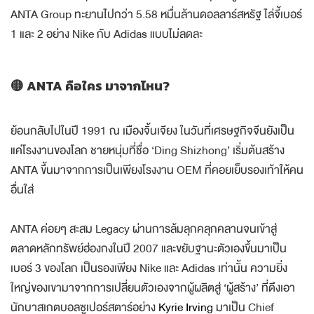
ANTA Group ทะยานไปกว่า 5.58 หมื่นล้านดอลลาร์สหรัฐ ไล่จี้เบอร์
1 และ 2 อย่าง Nike กับ Adidas แบบไม่ลดละ
🟡 ANTA คือใคร มาจากไหน?
ย้อนกลับไปในปี 1991 ณ เมืองจิ้นเจียง ในวันที่เศรษฐกิจจีนยังเป็น
แค่โรงงานของโลก ชายหนุ่มที่ชื่อ ‘Ding Shizhong’ เริ่มต้นสร้าง
ANTA ขึ้นมาจากการเป็นเพียงโรงงาน OEM ที่คอยเย็บรองเท้าให้คน
อื่นใส่
ANTA ค่อยๆ สะสม Legacy ผ่านการล้มลุกคลุกคลานจนเข้าสู่
ตลาดหลักทรัพย์ฮ่องกงในปี 2007 และขยับฐานะตัวเองขึ้นมาเป็น
เบอร์ 3 ของโลก เป็นรองเพียง Nike และ Adidas เท่านั้น ความยิ่ง
ใหญ่ของเขามาจากการเปลี่ยนตัวเองจากผู้ผลิตสู่ ‘ผู้สร้าง’ ที่ดึงเอา
นักบาสเกตบอลซูเปอร์สตาร์อย่าง
Kyrie Irving
มาเป็น Chief