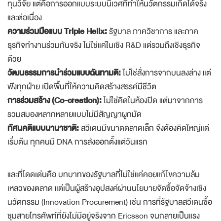
ทุนวิจัย แต่คือการออกแบบระบบนิเวศที่ทำให้นวัตกรรมเกิดได้จริง
และต่อเนื่อง
ความร่วมมือแบบ Triple Helix:
รัฐบาล ภาควิชาการ และภาค
ธุรกิจทำงานร่วมกันจริง ไม่ใช่แค่ในเชิง R&D แต่รวมถึงเชิงธุรกิจ
ด้วย
วัฒนธรรมการนำร่วมแบบฉันทามติ:
ไม่ใช่สั่งการจากบนลงล่าง แต่
ฟังทุกฝ่าย เปิดพื้นที่ให้ความคิดสร้างสรรค์มีชีวิต
การร่วมสร้าง (Co-creation):
ไม่ใช่คิดในห้องปิด แต่มาจากการ
รวมสมองหลากหลายแบบไม่มีสัญญาผูกมัด
ทัศนคติแบบนานาชาติ:
สวีเดนมีขนาดตลาดเล็ก จึงต้องคิดใหญ่แต่
เริ่มต้น ทุกคนมี DNA การส่งออกตั้งแต่วันแรก
และที่โดดเด่นคือ บทบาทของรัฐบาลที่ไม่ใช่แค่คอยแก้ไขความล้ม
เหลวของตลาด แต่เป็นผู้สร้างอุปสงค์ผ่านนโยบายจัดซื้อจัดจ้างเชิง
นวัตกรรม (Innovation Procurement) เช่น การที่รัฐบาลสวีเดนซื้อ
ชุมสายโทรศัพท์ที่ยังไม่มีอยู่จริงจาก Ericsson จนกลายเป็นแรง