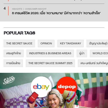
4
INSIGHTS
CONSUMER INSIGHT
8 เทรนด์ชีวิต 2026: เมื่อ ‘ความหมาย’ มีค่ามากกว่า ‘ความสำเร็จ’
POPULAR TAGS
THE SECRET SAUCE
OPINION
KEY TAKEAWAY
ปัญญาประดิษฐ์ 
เศรษฐกิจไทย
INDUSTRIES & BUSINESS AREAS
ผู้นำ
WORLD EC
การเมืองไทย
THE SECRET SAUCE SUMMIT 2025
เคน-นครินทร์ วนกิจไพบู