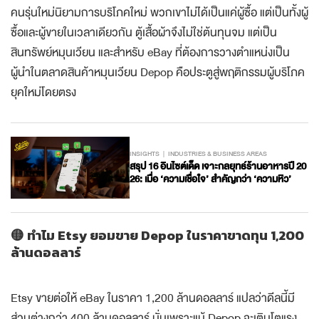
คนรุ่นใหม่นิยามการบริโภคใหม่ พวกเขาไม่ได้เป็นแค่ผู้ซื้อ แต่เป็นทั้งผู้
ซื้อและผู้ขายในเวลาเดียวกัน ตู้เสื้อผ้าจึงไม่ใช่ต้นทุนจม แต่เป็น
สินทรัพย์หมุนเวียน และสำหรับ eBay ที่ต้องการวางตำแหน่งเป็น
ผู้นำในตลาดสินค้าหมุนเวียน Depop คือประตูสู่พฤติกรรมผู้บริโภค
ยุคใหม่โดยตรง
INSIGHTS
INDUSTRIES & BUSINESS AREAS
สรุป 16 อินไซต์เด็ด เจาะกลยุทธ์ร้านอาหารปี 20
26: เมื่อ ‘ความเชื่อใจ’ สำคัญกว่า ‘ความหิว’
🟡 ทำไม Etsy ยอมขาย Depop ในราคาขาดทุน 1,200
ล้านดอลลาร์
Etsy ขายต่อให้ eBay ในราคา 1,200 ล้านดอลลาร์ แปลว่าดีลนี้มี
ส่วนต่างกว่า 400 ล้านดอลลาร์ นั่นเพราะแม้ Depop จะเติบโตแรง