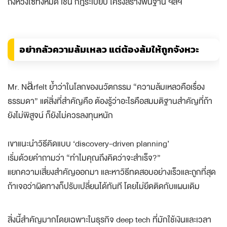
ถึงห่วงโซ่ทั้งหมด เช่น กฎระเบียบ โครงสร้างพื้นฐาน ฯลฯ
อย่ากลัวความล้มเหลว แต่ต้องล้มให้ถูกจังหวะ
Mr. Närfelt ย้ำว่าในโลกของนวัตกรรม “ความล้มเหลวคือเรื่อง
ธรรมดา” แต่สิ่งที่สำคัญคือ ต้องรู้ว่าอะไรคือสมมติฐานสำคัญที่ถ้า
ยังไม่พิสูจน์ ก็ยังไม่ควรลงทุนหนัก
เขาแนะนำวิธีคิดแบบ ‘discovery-driven planning’
เริ่มด้วยคำถามว่า “ทำไมคุณถึงคิดว่าจะสำเร็จ?”
แยกความเสี่ยงสำคัญออกมา และหาวิธีทดสอบอย่างเร็วและถูกที่สุด
ถ้าเจอว่าผิดทางก็ปรับเปลี่ยนได้ทันที โดยไม่ยึดติดกับแผนเดิม
สิ่งนี้สำคัญมากโดยเฉพาะในธุรกิจ deep tech ที่มักใช้เงินและเวลา