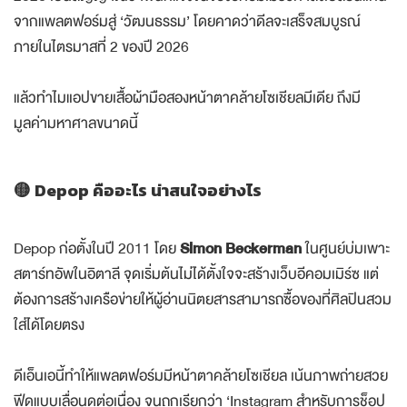
จากแพลตฟอร์มสู่ ‘วัฒนธรรม’ โดยคาดว่าดีลจะเสร็จสมบูรณ์
ภายในไตรมาสที่ 2 ของปี 2026
แล้วทำไมแอปขายเสื้อผ้ามือสองหน้าตาคล้ายโซเชียลมีเดีย ถึงมี
มูลค่ามหาศาลขนาดนี้
🟡 Depop คืออะไร น่าสนใจอย่างไร
Depop ก่อตั้งในปี 2011 โดย
Simon Beckerman
ในศูนย์บ่มเพาะ
สตาร์ทอัพในอิตาลี จุดเริ่มต้นไม่ได้ตั้งใจจะสร้างเว็บอีคอมเมิร์ซ แต่
ต้องการสร้างเครือข่ายให้ผู้อ่านนิตยสารสามารถซื้อของที่ศิลปินสวม
ใส่ได้โดยตรง
ดีเอ็นเอนี้ทำให้แพลตฟอร์มมีหน้าตาคล้ายโซเชียล เน้นภาพถ่ายสวย
ฟีดแบบเลื่อนดูต่อเนื่อง จนถูกเรียกว่า ‘Instagram สำหรับการช็อป