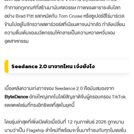
ท้าทายกฎเกณฑ์ที่สร้างมานับศตวรรษ ภาพของดาราระดับโลก
อย่าง Brad Pitt แลกหมัดกับ Tom Cruise หรือซูเปอร์ฮีโร่มาร์เวล
ข้ามไปอยู่ในจักรวาลสตาร์วอร์สที่เนียนตาจนน่ากลัว กำลังเปลี่ยน
ความตื่นเต้นของนวัตกรรมให้กลายเป็นความหวาดหวั่นของ
อุตสาหกรรม
Seedance 2.0 มาจากไหน เจ๋งยังไง
เบื้องหลังความเก่งกาจของ Seedance 2.0 คือมันสมองจาก
ByteDance
ยักษ์ใหญ่เทคโนโลยีสัญชาติจีนผู้ครอบครอง TikTok
แพลตฟอร์มที่ทรงอิทธิพลที่สุดในยุคนี้
โดยรุ่นล่าสุดที่เพิ่งเปิดตัวเมื่อวันที่ 12 กุมภาพันธ์ 2026 ถูกขนาน
นามว่าเป็น Flagship ลำใหม่ที่พร้อมจะขึ้นมาท้าชนกับทุกโมเดลใน