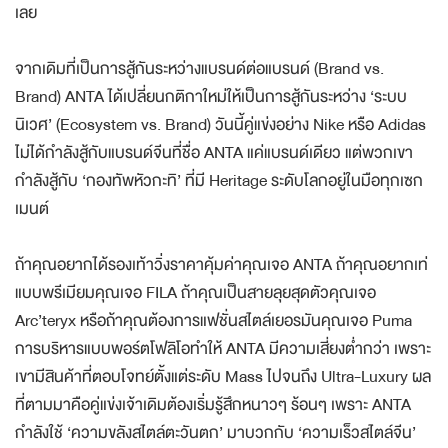
เลย
จากเดิมที่เป็นการสู้กันระหว่างแบรนด์ต่อแบรนด์ (Brand vs.
Brand) ANTA ได้เปลี่ยนกติกาใหม่ให้เป็นการสู้กันระหว่าง ‘ระบบ
นิเวศ’ (Ecosystem vs. Brand) วันนี้คู่แข่งอย่าง Nike หรือ Adidas
ไม่ได้กำลังสู้กับแบรนด์จีนที่ชื่อ ANTA แค่แบรนด์เดียว แต่พวกเขา
กำลังสู้กับ ‘กองทัพหัวกะทิ’ ที่มี Heritage ระดับโลกอยู่ในมือทุกเซก
เมนต์
ถ้าคุณอยากได้รองเท้าวิ่งราคาคุ้มค่าคุณเจอ ANTA ถ้าคุณอยากเท่
แบบพรีเมียมคุณเจอ FILA ถ้าคุณเป็นสายลุยสุดตัวคุณเจอ
Arc’teryx หรือถ้าคุณต้องการแฟชั่นสไตล์เยอรมันคุณเจอ Puma
การบริหารแบบพอร์ตโฟลิโอทำให้ ANTA มีความเสี่ยงต่ำกว่า เพราะ
เขามีสินค้าที่ตอบโจทย์ตั้งแต่ระดับ Mass ไปจนถึง Ultra-Luxury ผล
ที่ตามมาคือคู่แข่งเจ้าเดิมต้องเริ่มรู้สึกหนาวๆ ร้อนๆ เพราะ ANTA
กำลังใช้ ‘ความขลังสไตล์ตะวันตก’ มาบวกกับ ‘ความเร็วสไตล์จีน’