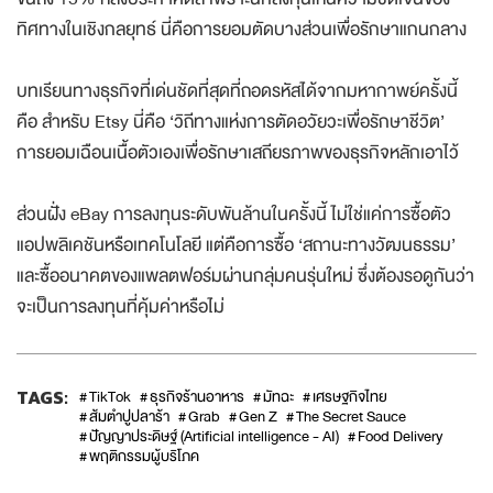
ทิศทางในเชิงกลยุทธ์ นี่คือการยอมตัดบางส่วนเพื่อรักษาแกนกลาง
บทเรียนทางธุรกิจที่เด่นชัดที่สุดที่ถอดรหัสได้จากมหากาพย์ครั้งนี้
คือ สำหรับ Etsy นี่คือ ‘วิถีทางแห่งการตัดอวัยวะเพื่อรักษาชีวิต’
การยอมเฉือนเนื้อตัวเองเพื่อรักษาเสถียรภาพของธุรกิจหลักเอาไว้
ส่วนฝั่ง eBay การลงทุนระดับพันล้านในครั้งนี้ ไม่ใช่แค่การซื้อตัว
แอปพลิเคชันหรือเทคโนโลยี แต่คือการซื้อ ‘สถานะทางวัฒนธรรม’
และซื้ออนาคตของแพลตฟอร์มผ่านกลุ่มคนรุ่นใหม่ ซึ่งต้องรอดูกันว่า
จะเป็นการลงทุนที่คุ้มค่าหรือไม่
TAGS:
TikTok
ธุรกิจร้านอาหาร
มัทฉะ
เศรษฐกิจไทย
ส้มตำปูปลาร้า
Grab
Gen Z
The Secret Sauce
ปัญญาประดิษฐ์ (Artificial intelligence - AI)
Food Delivery
พฤติกรรมผู้บริโภค