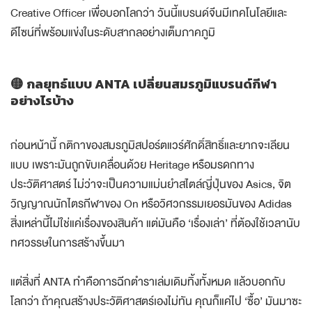
Creative Officer เพื่อบอกโลกว่า วันนี้แบรนด์จีนมีเทคโนโลยีและ
ดีไซน์ที่พร้อมแข่งในระดับสากลอย่างเต็มภาคภูมิ
🟡
กลยุทธ์แบบ ANTA เปลี่ยนสมรภูมิแบรนด์กีฬา
อย่างไรบ้าง
ก่อนหน้านี้ กติกาของสมรภูมิสปอร์ตแวร์ศักดิ์สิทธิ์และยากจะเลียน
แบบ เพราะมันถูกขับเคลื่อนด้วย Heritage หรือมรดกทาง
ประวัติศาสตร์ ไม่ว่าจะเป็นความแม่นยำสไตล์ญี่ปุ่นของ Asics, จิต
วิญญาณนักไตรกีฬาของ On หรือวิศวกรรมเยอรมันของ Adidas
สิ่งเหล่านี้ไม่ใช่แค่เรื่องของสินค้า แต่มันคือ ‘เรื่องเล่า’ ที่ต้องใช้เวลานับ
ทศวรรษในการสร้างขึ้นมา
แต่สิ่งที่ ANTA ทำคือการฉีกตำราเล่มเดิมทิ้งทั้งหมด แล้วบอกกับ
โลกว่า ถ้าคุณสร้างประวัติศาสตร์เองไม่ทัน คุณก็แค่ไป ‘ซื้อ’ มันมาซะ