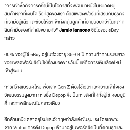
“การเข้าซื้อกิจการครั้งนี้เป็นโอกาสที่จะพัฒนาหนึ่งในหมวดหมู่
สินค้าหลักที่เติบโตเร็วที่สุดของเรา ด้วยแพลตฟอร์มที่เสริมกับธุรกิจ
ที่เรามีอยู่แล้ว และช่วยให้เราเข้าถึงกลุ่มลูกค้าที่อายุน้อยกว่าในตลาด
สินค้ามือสองที่กำลังขยายตัว”
Jamie Iannone
ซีอีโอของ eBay
กล่าว
60% ของผู้ใช้ eBay อยู่ในช่วงอายุ 35–64 ปี ความท้าทายระยะยาว
ของแพลตฟอร์มจึงไม่ใช่เรื่องยอดขายวันนี้ แต่คือการเติมเลือดใหม่
เข้าสู่ระบบ
การสร้างแบรนด์ใหม่เพื่อเจาะ Gen Z ต้องใช้เวลาและความเข้าใจเชิง
วัฒนธรรมสูงมาก การซื้อ Depop จึงเป็นทางลัดที่ได้ทั้งผู้ใช้ คอมมูนิ
ตี้ และภาพลักษณ์ในคราวเดียว
อีกด้านหนึ่ง ตลาดยุโรปและอังกฤษกำลังแข่งขันรุนแรง โดยเฉพาะ
จาก Vinted การดึง Depop เข้ามาอยู่ในพอร์ตจึงเป็นทั้งเกมรุกและ