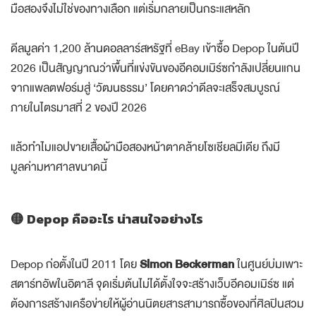
มือสองจึงไม่ใช่ของทางเลือก แต่เริ่มกลายเป็นกระแสหลัก
ดีลมูลค่า 1,200 ล้านดอลลาร์สหรัฐที่ eBay เข้าซื้อ Depop ในต้นปี
2026 เป็นสัญญาณว่าพื้นที่แข่งขันของอีคอมเมิร์ซกำลังเปลี่ยนแกน
จากแพลตฟอร์มสู่ ‘วัฒนธรรม’ โดยคาดว่าดีลจะเสร็จสมบูรณ์
ภายในไตรมาสที่ 2 ของปี 2026
แล้วทำไมแอปขายเสื้อผ้ามือสองหน้าตาคล้ายโซเชียลมีเดีย ถึงมี
มูลค่ามหาศาลขนาดนี้
🟡 Depop คืออะไร น่าสนใจอย่างไร
Depop ก่อตั้งในปี 2011 โดย
Simon Beckerman
ในศูนย์บ่มเพาะ
สตาร์ทอัพในอิตาลี จุดเริ่มต้นไม่ได้ตั้งใจจะสร้างเว็บอีคอมเมิร์ซ แต่
ต้องการสร้างเครือข่ายให้ผู้อ่านนิตยสารสามารถซื้อของที่ศิลปินสวม