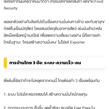
เธอใช้คำที่ผมคิดว่าคมมากว่า ไทยไม่ได้ขายแค่สินค้า แต่ขาย Food
Security
เธอยกตัวอย่างกับสิงคโปร์ในเรื่องความมั่นคงทางข้าว และกับซาอุฯ/
กัลฟ์ในเรื่องปศุสัตว์ โดยเสนอวัตถุดิบอาหารสัตว์ เช่นมันสำปะหลัง
อัดเม็ดหรือหญ้าเนเปียร์ เพื่อลดความเสี่ยงบางอย่าง นี่คือการเล่า
ไทยในฐานะ ‘โครงสร้างความมั่นคง’ ไม่ใช่แค่ Exporter
การบ้านไทย 3 ข้อ: ระบบ-ความเร็ว-คน
พี่แต๋มชี้ชัดว่าถ้าจะไม่หลุดจากเกมนี้ ไทยต้องทำ 3 เรื่องพร้อมกัน
1. ระบบ โปร่งใส ตรวจสอบได้ สร้างความมั่นใจนักลงทุน
2. กฎ/กระบวนการ เร็วขึ้น ลดซ้ำซ้อน (แนวคิด Fast Pass ใน