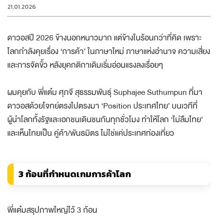
21.01.2026
ดาวอสปี 2026 ข้างนอกหนาวมาก แต่ข้างในร้อนกว่าที่คิด เพราะ
โลกกำลังคุยเรื่อง ‘การค้า’ ในภาษาใหม่ ภาษาแห่งอำนาจ ความเสี่ยง
และการจัดขั้ว หลังยุคกติกาเดิมเริ่มอ่อนแรงลงเรื่อยๆ
ผมคุยกับ พี่แต๋ม ศุภจี สุธรรมพันธุ์ Suphajee Suthumpun ที่มา
ดาวอสด้วยโจทย์ตรงไปตรงมา ‘Position ประเทศไทย’ บนเวทีที่
ผู้นำโลกทั้งรัฐและเอกชนเดินชนกันทุกชั่วโมง ทำให้โลก ‘ไม่ลืมไทย’
และเห็นไทยเป็น คู่ค้า/พันธมิตร ไม่ใช่แค่ประเทศท่องเที่ยว
3 ก้อนที่กำหนดเกมการค้าโลก
พี่แต๋มสรุปภาพใหญ่ไว้ 3 ก้อน