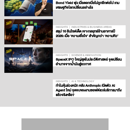
Bond Yield พุ่ง เมื่อดอกเบี้ยไม่ถูกอีกต่อไป เกม
เศรษฐกิจโลกเปลี่ยนอย่างไร
INSIGHTS
INDUSTRIES & BUSINESS AREAS
สรุป 16 อินไซต์เด็ด เจาะกลยุทธ์ร้านอาหารปี
2026: เมื่อ ‘ความเชื่อใจ’ สำคัญกว่า ‘ความหิว’
INSIGHTS
SCIENCE & INNOVATION
SpaceX IPO ใหญ่สุดในประวัติศาสตร์ จุดเปลี่ยน
อำนาจจากน้ำมันสู่อวกาศ
INSIGHTS
AI & TECHNOLOGY
ทำไมหุ้นร่วงหนัก หลัง Anthropic เปิดตัว AI
Agent ใหม่ จุดจบของงานซอฟต์แวร์บริการมาถึง
แล้วจริงหรือ?