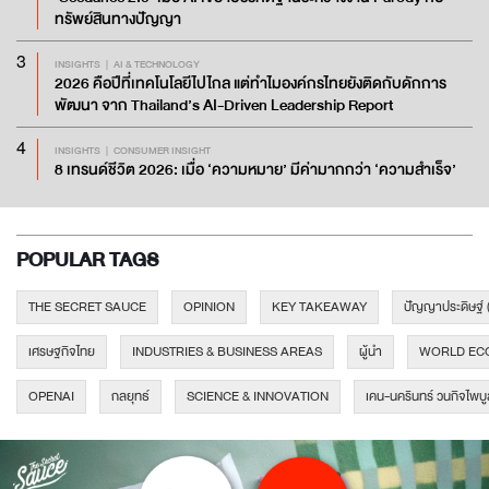
ทรัพย์สินทางปัญญา
3
INSIGHTS
AI & TECHNOLOGY
2026 คือปีที่เทคโนโลยีไปไกล แต่ทำไมองค์กรไทยยังติดกับดักการ
พัฒนา จาก Thailand’s AI-Driven Leadership Report
4
INSIGHTS
CONSUMER INSIGHT
8 เทรนด์ชีวิต 2026: เมื่อ ‘ความหมาย’ มีค่ามากกว่า ‘ความสำเร็จ’
POPULAR TAGS
THE SECRET SAUCE
OPINION
KEY TAKEAWAY
ปัญญาประดิษฐ์ 
เศรษฐกิจไทย
INDUSTRIES & BUSINESS AREAS
ผู้นำ
WORLD EC
OPENAI
กลยุทธ์
SCIENCE & INNOVATION
เคน-นครินทร์ วนกิจไพบู