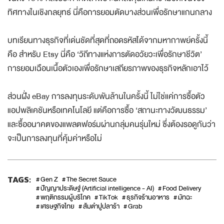
ทิศทางในเชิงกลยุทธ์ นี่คือการยอมตัดบางส่วนเพื่อรักษาแกนกลาง
บทเรียนทางธุรกิจที่เด่นชัดที่สุดที่ถอดรหัสได้จากมหากาพย์ครั้งนี้
คือ สำหรับ Etsy นี่คือ ‘วิถีทางแห่งการตัดอวัยวะเพื่อรักษาชีวิต’
การยอมเฉือนเนื้อตัวเองเพื่อรักษาเสถียรภาพของธุรกิจหลักเอาไว้
ส่วนฝั่ง eBay การลงทุนระดับพันล้านในครั้งนี้ ไม่ใช่แค่การซื้อตัว
แอปพลิเคชันหรือเทคโนโลยี แต่คือการซื้อ ‘สถานะทางวัฒนธรรม’
และซื้ออนาคตของแพลตฟอร์มผ่านกลุ่มคนรุ่นใหม่ ซึ่งต้องรอดูกันว่า
จะเป็นการลงทุนที่คุ้มค่าหรือไม่
TAGS:
Gen Z
The Secret Sauce
ปัญญาประดิษฐ์ (Artificial intelligence - AI)
Food Delivery
พฤติกรรมผู้บริโภค
TikTok
ธุรกิจร้านอาหาร
มัทฉะ
เศรษฐกิจไทย
ส้มตำปูปลาร้า
Grab