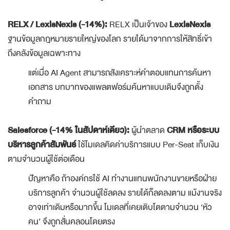
RELX / LexisNexis (-14%):
RELX เป็นเจ้าของ
LexisNexis
ฐานข้อมูลกฎหมายรายใหญ่ของโลก รายได้มาจากการให้สิทธิ์เข้า
ถึงคลังข้อมูลเฉพาะทาง
แต่เมื่อ AI Agent สามารถสังเคราะห์คำตอบแทนการค้นหา
เอกสาร บทบาทของแพลตฟอร์มค้นหาแบบเดิมจึงถูกตั้ง
คำถาม
Salesforce (-14% ในสัปดาห์เดียว):
ผู้นำตลาด
CRM หรือระบบ
บริหารลูกค้าสัมพันธ์
ใช้โมเดลคิดค่าบริการแบบ Per-Seat เก็บเงิน
ตามจำนวนผู้ใช้ต่อเดือน
ปัญหาคือ ถ้าองค์กรใช้ AI ทำงานแทนพนักงานขายหรือฝ่าย
บริการลูกค้า จำนวนผู้ใช้ลดลง รายได้ก็ลดลงตาม แม้งานจริง
อาจเท่าเดิมหรือมากขึ้น โมเดลที่เคยเติบโตตามจำนวน ‘หัว
คน’ จึงถูกสั่นคลอนโดยตรง