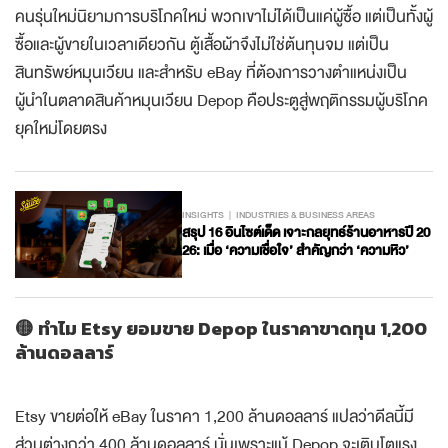
คนรุ่นใหม่นิยามการบริโภคใหม่ พวกเขาไม่ได้เป็นแค่ผู้ซื้อ แต่เป็นทั้งผู้
ซื้อและผู้ขายในเวลาเดียวกัน ตู้เสื้อผ้าจึงไม่ใช่ต้นทุนจม แต่เป็น
สินทรัพย์หมุนเวียน และสำหรับ eBay ที่ต้องการวางตำแหน่งเป็น
ผู้นำในตลาดสินค้าหมุนเวียน Depop คือประตูสู่พฤติกรรมผู้บริโภค
ยุคใหม่โดยตรง
INSIGHTS
INDUSTRIES & BUSINESS AREAS
สรุป 16 อินไซต์เด็ด เจาะกลยุทธ์ร้านอาหารปี 20
26: เมื่อ ‘ความเชื่อใจ’ สำคัญกว่า ‘ความหิว’
🟡 ทำไม Etsy ยอมขาย Depop ในราคาขาดทุน 1,200
ล้านดอลลาร์
Etsy ขายต่อให้ eBay ในราคา 1,200 ล้านดอลลาร์ แปลว่าดีลนี้มี
ส่วนต่างกว่า 400 ล้านดอลลาร์ นั่นเพราะแม้ Depop จะเติบโตแรง