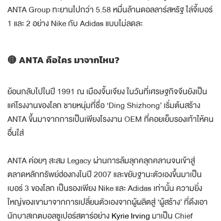
ANTA Group ทะยานไปกว่า 5.58 หมื่นล้านดอลลาร์สหรัฐ ไล่จี้เบอร์
1 และ 2 อย่าง Nike กับ Adidas แบบไม่ลดละ
🟡 ANTA คือใคร มาจากไหน?
ย้อนกลับไปในปี 1991 ณ เมืองจิ้นเจียง ในวันที่เศรษฐกิจจีนยังเป็น
แค่โรงงานของโลก ชายหนุ่มที่ชื่อ ‘Ding Shizhong’ เริ่มต้นสร้าง
ANTA ขึ้นมาจากการเป็นเพียงโรงงาน OEM ที่คอยเย็บรองเท้าให้คน
อื่นใส่
ANTA ค่อยๆ สะสม Legacy ผ่านการล้มลุกคลุกคลานจนเข้าสู่
ตลาดหลักทรัพย์ฮ่องกงในปี 2007 และขยับฐานะตัวเองขึ้นมาเป็น
เบอร์ 3 ของโลก เป็นรองเพียง Nike และ Adidas เท่านั้น ความยิ่ง
ใหญ่ของเขามาจากการเปลี่ยนตัวเองจากผู้ผลิตสู่ ‘ผู้สร้าง’ ที่ดึงเอา
นักบาสเกตบอลซูเปอร์สตาร์อย่าง
Kyrie Irving
มาเป็น Chief