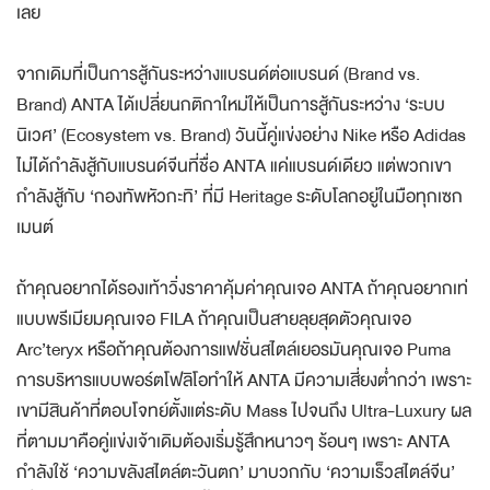
เลย
จากเดิมที่เป็นการสู้กันระหว่างแบรนด์ต่อแบรนด์ (Brand vs.
Brand) ANTA ได้เปลี่ยนกติกาใหม่ให้เป็นการสู้กันระหว่าง ‘ระบบ
นิเวศ’ (Ecosystem vs. Brand) วันนี้คู่แข่งอย่าง Nike หรือ Adidas
ไม่ได้กำลังสู้กับแบรนด์จีนที่ชื่อ ANTA แค่แบรนด์เดียว แต่พวกเขา
กำลังสู้กับ ‘กองทัพหัวกะทิ’ ที่มี Heritage ระดับโลกอยู่ในมือทุกเซก
เมนต์
ถ้าคุณอยากได้รองเท้าวิ่งราคาคุ้มค่าคุณเจอ ANTA ถ้าคุณอยากเท่
แบบพรีเมียมคุณเจอ FILA ถ้าคุณเป็นสายลุยสุดตัวคุณเจอ
Arc’teryx หรือถ้าคุณต้องการแฟชั่นสไตล์เยอรมันคุณเจอ Puma
การบริหารแบบพอร์ตโฟลิโอทำให้ ANTA มีความเสี่ยงต่ำกว่า เพราะ
เขามีสินค้าที่ตอบโจทย์ตั้งแต่ระดับ Mass ไปจนถึง Ultra-Luxury ผล
ที่ตามมาคือคู่แข่งเจ้าเดิมต้องเริ่มรู้สึกหนาวๆ ร้อนๆ เพราะ ANTA
กำลังใช้ ‘ความขลังสไตล์ตะวันตก’ มาบวกกับ ‘ความเร็วสไตล์จีน’