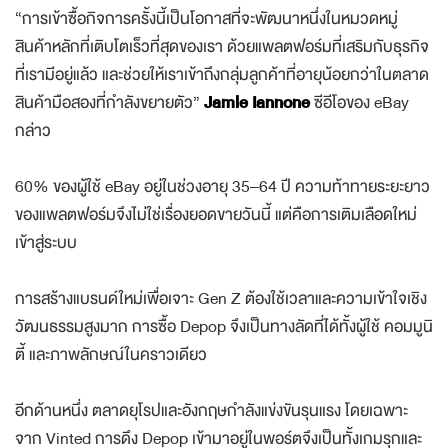
“การเข้าซื้อกิจการครั้งนี้เป็นโอกาสที่จะพัฒนาหนึ่งในหมวดหมู่
สินค้าหลักที่เติบโตเร็วที่สุดของเรา ด้วยแพลตฟอร์มที่เสริมกับธุรกิจ
ที่เรามีอยู่แล้ว และช่วยให้เราเข้าถึงกลุ่มลูกค้าที่อายุน้อยกว่าในตลาด
สินค้ามือสองที่กำลังขยายตัว”
Jamie Iannone
ซีอีโอของ eBay
กล่าว
60% ของผู้ใช้ eBay อยู่ในช่วงอายุ 35–64 ปี ความท้าทายระยะยาว
ของแพลตฟอร์มจึงไม่ใช่เรื่องยอดขายวันนี้ แต่คือการเติมเลือดใหม่
เข้าสู่ระบบ
การสร้างแบรนด์ใหม่เพื่อเจาะ Gen Z ต้องใช้เวลาและความเข้าใจเชิง
วัฒนธรรมสูงมาก การซื้อ Depop จึงเป็นทางลัดที่ได้ทั้งผู้ใช้ คอมมูนิ
ตี้ และภาพลักษณ์ในคราวเดียว
อีกด้านหนึ่ง ตลาดยุโรปและอังกฤษกำลังแข่งขันรุนแรง โดยเฉพาะ
จาก Vinted การดึง Depop เข้ามาอยู่ในพอร์ตจึงเป็นทั้งเกมรุกและ