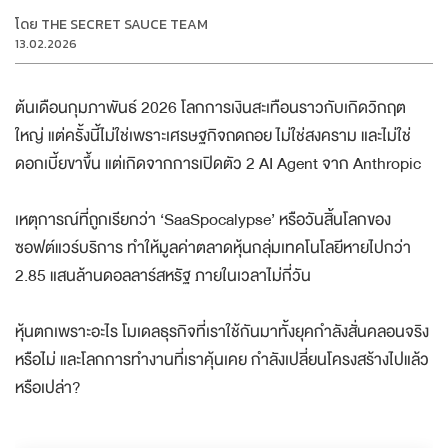
โดย
THE SECRET SAUCE TEAM
13.02.2026
ต้นเดือนกุมภาพันธ์ 2026 โลกการเงินสะเทือนราวกับเกิดวิกฤต
ใหญ่ แต่ครั้งนี้ไม่ใช่เพราะเศรษฐกิจถดถอย ไม่ใช่สงคราม และไม่ใช่
ดอกเบี้ยขาขึ้น แต่เกิดจากการเปิดตัว 2 AI Agent จาก Anthropic
เหตุการณ์ที่ถูกเรียกว่า ‘SaaSpocalypse’ หรือวันสิ้นโลกของ
ซอฟต์แวร์บริการ ทำให้มูลค่าตลาดหุ้นกลุ่มเทคโนโลยีหายไปกว่า
2.85 แสนล้านดอลลาร์สหรัฐ ภายในเวลาไม่กี่วัน
หุ้นตกเพราะอะไร โมเดลธุรกิจที่เราใช้กันมาทั้งยุคกำลังสั่นคลอนจริง
หรือไม่ และโลกการทำงานที่เราคุ้นเคย กำลังเปลี่ยนโครงสร้างไปแล้ว
หรือเปล่า?