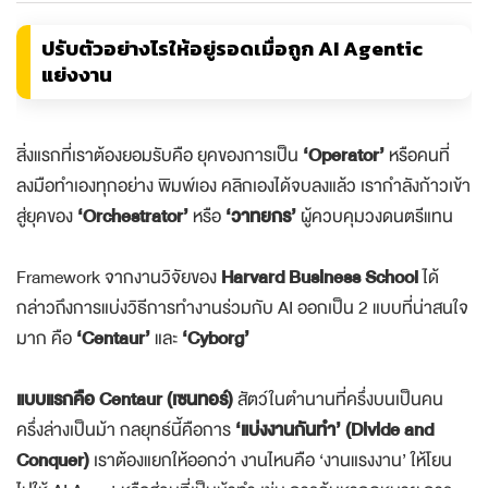
ปรับตัวอย่างไรให้อยู่รอดเมื่อถูก AI Agentic
แย่งงาน
สิ่งแรกที่เราต้องยอมรับคือ ยุคของการเป็น
‘Operator’
หรือคนที่
ลงมือทำเองทุกอย่าง พิมพ์เอง คลิกเองได้จบลงแล้ว เรากำลังก้าวเข้า
สู่ยุคของ
‘Orchestrator’
หรือ
‘วาทยกร’
ผู้ควบคุมวงดนตรีแทน
Framework จากงานวิจัยของ
Harvard Business School
ได้
กล่าวถึงการแบ่งวิธีการทำงานร่วมกับ AI ออกเป็น 2 แบบที่น่าสนใจ
มาก คือ
‘Centaur’
และ
‘Cyborg’
แบบแรกคือ Centaur (เซนทอร์)
สัตว์ในตำนานที่ครึ่งบนเป็นคน
ครึ่งล่างเป็นม้า กลยุทธ์นี้คือการ
‘แบ่งงานกันทำ’ (Divide and
Conquer)
เราต้องแยกให้ออกว่า งานไหนคือ ‘งานแรงงาน’ ให้โยน