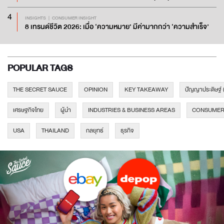
4
INSIGHTS
CONSUMER INSIGHT
8 เทรนด์ชีวิต 2026: เมื่อ ‘ความหมาย’ มีค่ามากกว่า ‘ความสำเร็จ’
POPULAR TAGS
THE SECRET SAUCE
OPINION
KEY TAKEAWAY
ปัญญาประดิษฐ์ 
เศรษฐกิจไทย
ผู้นำ
INDUSTRIES & BUSINESS AREAS
CONSUMER 
USA
THAILAND
กลยุทธ์
ธุรกิจ