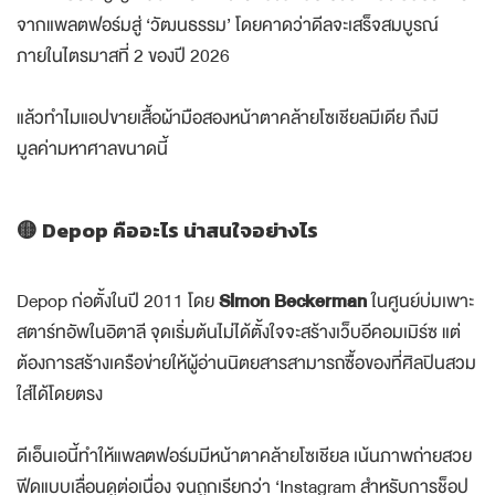
จากแพลตฟอร์มสู่ ‘วัฒนธรรม’ โดยคาดว่าดีลจะเสร็จสมบูรณ์
ภายในไตรมาสที่ 2 ของปี 2026
แล้วทำไมแอปขายเสื้อผ้ามือสองหน้าตาคล้ายโซเชียลมีเดีย ถึงมี
มูลค่ามหาศาลขนาดนี้
🟡 Depop คืออะไร น่าสนใจอย่างไร
Depop ก่อตั้งในปี 2011 โดย
Simon Beckerman
ในศูนย์บ่มเพาะ
สตาร์ทอัพในอิตาลี จุดเริ่มต้นไม่ได้ตั้งใจจะสร้างเว็บอีคอมเมิร์ซ แต่
ต้องการสร้างเครือข่ายให้ผู้อ่านนิตยสารสามารถซื้อของที่ศิลปินสวม
ใส่ได้โดยตรง
ดีเอ็นเอนี้ทำให้แพลตฟอร์มมีหน้าตาคล้ายโซเชียล เน้นภาพถ่ายสวย
ฟีดแบบเลื่อนดูต่อเนื่อง จนถูกเรียกว่า ‘Instagram สำหรับการช็อป