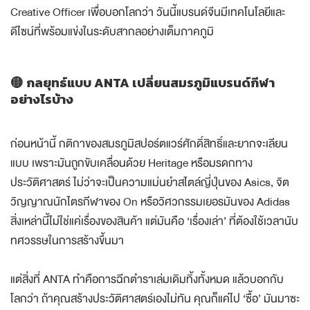
Creative Officer เพื่อบอกโลกว่า วันนี้แบรนด์จีนมีเทคโนโลยีและ
ดีไซน์ที่พร้อมแข่งในระดับสากลอย่างเต็มภาคภูมิ
🟡
กลยุทธ์แบบ ANTA เปลี่ยนสมรภูมิแบรนด์กีฬา
อย่างไรบ้าง
ก่อนหน้านี้ กติกาของสมรภูมิสปอร์ตแวร์ศักดิ์สิทธิ์และยากจะเลียน
แบบ เพราะมันถูกขับเคลื่อนด้วย Heritage หรือมรดกทาง
ประวัติศาสตร์ ไม่ว่าจะเป็นความแม่นยำสไตล์ญี่ปุ่นของ Asics, จิต
วิญญาณนักไตรกีฬาของ On หรือวิศวกรรมเยอรมันของ Adidas
สิ่งเหล่านี้ไม่ใช่แค่เรื่องของสินค้า แต่มันคือ ‘เรื่องเล่า’ ที่ต้องใช้เวลานับ
ทศวรรษในการสร้างขึ้นมา
แต่สิ่งที่ ANTA ทำคือการฉีกตำราเล่มเดิมทิ้งทั้งหมด แล้วบอกกับ
โลกว่า ถ้าคุณสร้างประวัติศาสตร์เองไม่ทัน คุณก็แค่ไป ‘ซื้อ’ มันมาซะ