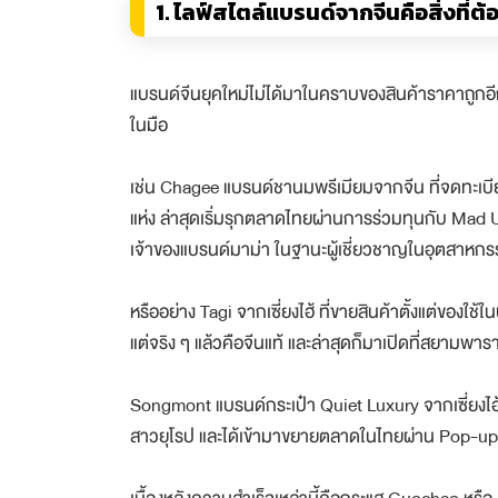
1. ไลฟ์สไตล์แบรนด์จากจีนคือสิ่งที่ต
แบรนด์จีนยุคใหม่ไม่ได้มาในคราบของสินค้าราคาถูกอีกแล้
ในมือ
เช่น Chagee แบรนด์ชานมพรีเมียมจากจีน ที่จดทะเ
แห่ง ล่าสุดเริ่มรุกตลาดไทยผ่านการร่วมทุนกับ Mad 
เจ้าของแบรนด์มาม่า ในฐานะผู้เชี่ยวชาญในอุตสาหก
หรืออย่าง Tagi จากเซี่ยงไฮ้ ที่ขายสินค้าตั้งแต่ของใช
แต่จริง ๆ แล้วคือจีนแท้ และล่าสุดก็มาเปิดที่สยามพาร
Songmont แบรนด์กระเป๋า Quiet Luxury จากเซี่ยงไฮ้
สาวยุโรป และได้เข้ามาขยายตลาดในไทยผ่าน Pop-up St