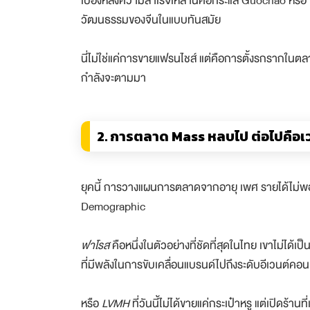
เบื้องหลังความสำเร็จเหล่านี้คือกระแส Guochao หรือ ‘จ
วัฒนธรรมของจีนในแบบทันสมัย
นี่ไม่ใช่แค่การขายแฟรนไชส์ แต่คือการตั้งรกรากในตลาด
กำลังจะตามมา
2. การตลาด Mass หลบไป ต่อไปคือเว
ยุคนี้ การวางแผนการตลาดจากอายุ เพศ รายได้ไม่พออีก
Demographic
ฟาโรส
คือหนึ่งในตัวอย่างที่ชัดที่สุดในไทย เขาไม่ได้เ
ที่มีพลังในการขับเคลื่อนแบรนด์ไปถึงระดับอีเวนต์คอนเ
หรือ
LVMH
ที่วันนี้ไม่ได้ขายแค่กระเป๋าหรู แต่เปิดร้า