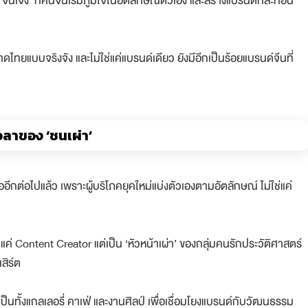
ีนเจ๋ง’ ที่คนจีนเริ่มภูมิใจในอัตลักษณ์ตัวเอง และสร้างแบรนด์ที่สะท้อน
ไทยแบบจริงจัง และไม่ใช่แค่แบรนด์เดียว ยังมีอีกเป็นร้อยแบรนด์จีนที่
ลาของ ‘ชนเผ่า’
ต่อไปแล้ว เพราะผู้บริโภคยุคใหม่แบ่งตัวเองตามอัตลักษณ์ ไม่ใช่แค่
ป็นแค่ Content Creator แต่เป็น ‘หัวหน้าเผ่า’ ของกลุ่มคนรักประวัติศาสตร์
สิร์ต
นที่เป็นทั้งแกลเลอรี่ คาเฟ่ และงานศิลป์ เพื่อเชื่อมโยงแบรนด์กับวัฒนธรรม