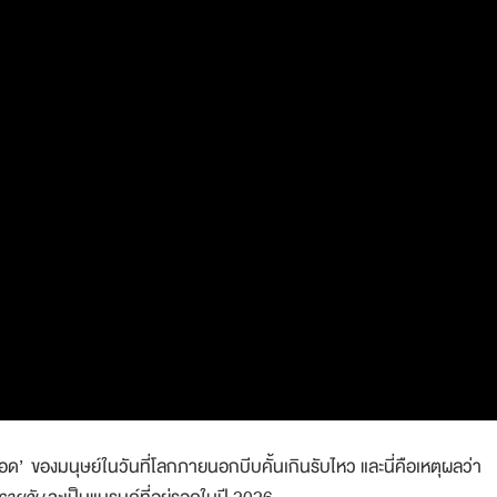
รอด’ ของมนุษย์ในวันที่โลกภายนอกบีบคั้นเกินรับไหว และนี่คือเหตุผลว่า