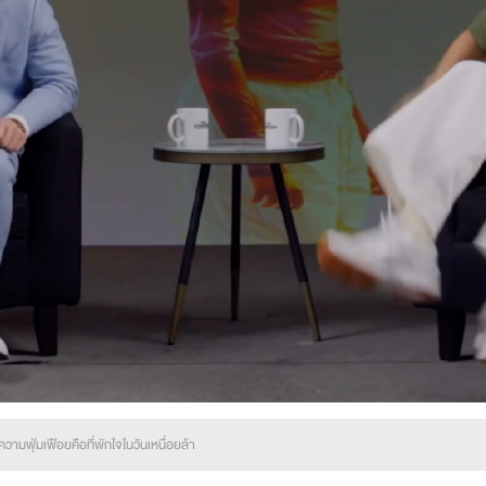
ความฟุ่มเฟือยคือที่พักใจในวันเหนื่อยล้า