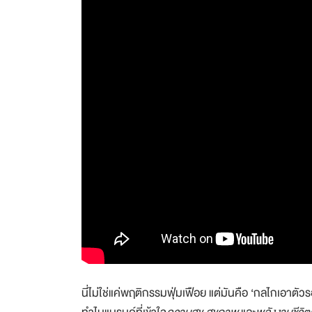
นี่ไม่ใช่แค่พฤติกรรมฟุ่มเฟือย แต่มันคือ ‘กลไกเอาตัว