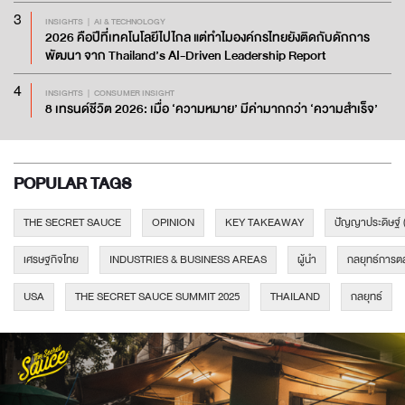
3
INSIGHTS
AI & TECHNOLOGY
2026 คือปีที่เทคโนโลยีไปไกล แต่ทำไมองค์กรไทยยังติดกับดักการ
พัฒนา จาก Thailand’s AI-Driven Leadership Report
4
INSIGHTS
CONSUMER INSIGHT
8 เทรนด์ชีวิต 2026: เมื่อ ‘ความหมาย’ มีค่ามากกว่า ‘ความสำเร็จ’
POPULAR TAGS
THE SECRET SAUCE
OPINION
KEY TAKEAWAY
ปัญญาประดิษฐ์ 
เศรษฐกิจไทย
INDUSTRIES & BUSINESS AREAS
ผู้นำ
กลยุทธ์การต
USA
THE SECRET SAUCE SUMMIT 2025
THAILAND
กลยุทธ์