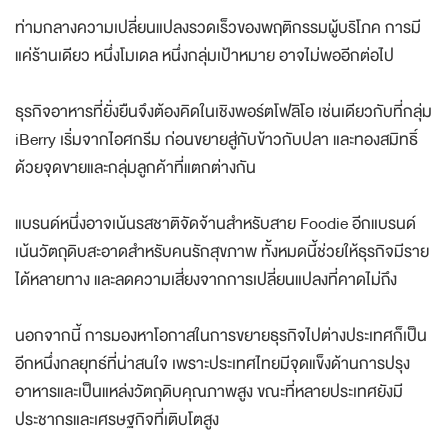
ท่ามกลางความเปลี่ยนแปลงรวดเร็วของพฤติกรรมผู้บริโภค การมี
แค่ร้านเดียว หนึ่งโมเดล หนึ่งกลุ่มเป้าหมาย อาจไม่พออีกต่อไป
ธุรกิจอาหารที่ยั่งยืนจึงต้องคิดในเชิงพอร์ตโฟลิโอ เช่นเดียวกับที่กลุ่ม
iBerry เริ่มจากไอศกรีม ก่อนขยายสู่กับข้าวกับปลา และทองสมิทธิ์
ด้วยจุดขายและกลุ่มลูกค้าที่แตกต่างกัน
แบรนด์หนึ่งอาจเน้นรสชาติจัดจ้านสำหรับสาย Foodie อีกแบรนด์
เน้นวัตถุดิบสะอาดสำหรับคนรักสุขภาพ ทั้งหมดนี้ช่วยให้ธุรกิจมีราย
ได้หลายทาง และลดความเสี่ยงจากการเปลี่ยนแปลงที่คาดไม่ถึง
นอกจากนี้ การมองหาโอกาสในการขยายธุรกิจไปต่างประเทศก็เป็น
อีกหนึ่งกลยุทธ์ที่น่าสนใจ เพราะประเทศไทยมีจุดแข็งด้านการปรุง
อาหารและเป็นแหล่งวัตถุดิบคุณภาพสูง ขณะที่หลายประเทศยังมี
ประชากรและเศรษฐกิจที่เติบโตสูง