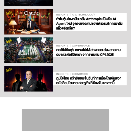
INSIGHTS
AI & TECHNOLOGY
ทำไมหุ้นร่วงหนัก หลัง Anthropic เปิดตัว AI
Agent ใหม่ จุดจบของงานซอฟต์แวร์บริการมาถึง
แล้วจริงหรือ?
INSIGHTS
GOVERNANCE
คอร์รัปชันพุ่ง ความโปร่งใสถดถอย ส่งผลกระทบ
อย่างไรต่อชีวิตเรา จากรายงาน CPI 2025
INSIGHTS
ECONOMICS
ภูมิใจไทย คว้าชัยชนะในวันที่การเมืองไทยหันขวา
อะไรคือนโยบายเศรษฐกิจที่ต้องจับตาจากนี้