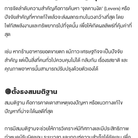
การจัดลำดับความสำคัญคือการค้นหา ‘จุดคานงัด’ (Levers) หรือ
ปัจจัยสำคัญที่หากแก้ไขแล้วจะส่งผลกระทบในวงกว้างที่สุด โดย
โฟกัสพลังงานและทรัพยากรไปที่จุดนั้น เพื่อให้เกิดผลลัพธ์ที่คุ้มค่าที่
สุด
เช่น หากร้านอาหารยอดขายตก แม้ภาวะเศรษฐกิจจะเป็นปัจจัย
สำคัญ แต่เป็นสิ่งที่คนทั่วไปควบคุมไม่ได้ กลับกัน เรื่องรสชาติ และ
คุณภาพอาหารนั้นสามารถปรับปรุงด้วยตัวเองได้
🟡ตั้งธงสมมติฐาน
สมมติฐาน คือการคาดเดาสาเหตุของปัญหา
หรือแนวทางแก้ไข
ปัญหาที่น่าจะได้ผลดีที่สุด
การมีสมมติฐานจะช่วยให้การวิเคราะห์มีทิศทางและมีประสิทธิภาพ
กำหนดผู้รับผิดชอบ ระยะเวลา และเกณฑ์ความสำเร็จได้ชัดเจน เพื่อ