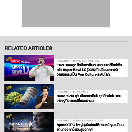
RELATED ARTICLES
INSIGHTS
BRAND & MARKETING
‘Bad Bunny’ ศิลปินลาตินคนแรกบนเวทีโชว์พัก
ครึ่ง Super Bowl LX (2026) ที่เปลี่ยนรากเหง้า
วัฒนธรรมเป็น Pop Culture ระดับโลก
INSIGHTS
ECONOMICS
Bond Yield พุ่ง เมื่อดอกเบี้ยไม่ถูกอีกต่อไป เกม
เศรษฐกิจโลกเปลี่ยนอย่างไร
INSIGHTS
SCIENCE & INNOVATION
SpaceX IPO ใหญ่สุดในประวัติศาสตร์ จุดเปลี่ยน
อำนาจจากน้ำมันสู่อวกาศ