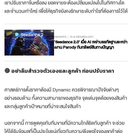
เราปรับราคาขึ้นหรือลง ยอดขายจะต้องเปลี่ยนแปลงไปในทิศทางใด
และจำนวนเท่าไหร่ เพื่อให้ธุรกิจยังคงรักษาระดับกำไรที่ต้องการไว้ได้
INSIGHTS
AI & TECHNOLOGY
‘Seedance 2.0’ เมื่อ AI เขย่าบรรทัดฐานระหว่า
งงาน Parody กับทรัพย์สินทางปัญญา
🟡 อย่าลืมสำรวจตัวเองและลูกค้า ก่อนปรับราคา
ศาสตร์การตั้งราคาต้องมี Dynamic ควรพิจารณาปัจจัยต่างๆ
อย่างรอบด้าน ทั้งความสามารถของธุรกิจ จุดเด่นจุดด้อยของสินค้า
และกลุ่มลูกค้าเป้าหมายที่น่าจะสนใจสินค้า
นอกจากนี้ การพูดคุยกับทีมขายที่มีความใกล้ชิดกับลูกค้า จะช่วย
ให้ได้รับข้อมูลที่เป็นประโยชน์เกี่ยวกับความพึงพอใจของลูกค้าต่อ