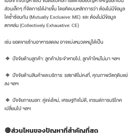
เมื่อเข้าใจปัญหาแล้ว ขั้นต่อไปคือการแตกย่อยปัญหาใหญ่ออกเป็น
ส่วนเล็กๆ ที่จัดการได้ง่ายขึ้น โดยคิดบนหลักการว่า ต้องไม่มีข้อมูล
ใดซ้ำซ้อนกัน (Mutually Exclusive: ME) และ ต้องไม่มีข้อมูล
ตกหล่น (Collectively Exhaustive: CE)
เช่น ยอดขายร้านอาหารลดลง อาจแบ่งหมวดหมู่ได้เป็น
🔸 ปัจจัยด้านลูกค้า: ลูกค้าประจำหายไป, ลูกค้าใหม่ไม่มา ฯลฯ
🔸 ปัจจัยด้านสินค้าและบริการ: รสชาติไม่คงที่, คุณภาพวัตถุดิบแย่
ลง ฯลฯ
🔸 ปัจจัยภายนอก: คู่แข่งใหม่, เศรษฐกิจไม่ดี, เทรนด์การบริโภค
เปลี่ยนไป ฯลฯ
🟡ส่วนไหนของปัญหาที่สำคัญที่สุด