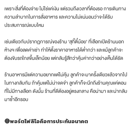
เพราะสิ่งที่ต้องจ่าย ไม่ใช่แค่เงิน แต่รวมถึงเวลาที่ต้องรอ การเดินทาง
ความลำบากในการสั่งอาหาร และความไม่แน่นอนว่าจะได้รับ
ประสบการณ์แบบไหน
เช่นเดียวกับปรากฏการณ์ของร้าน ‘สุกี้ตี๋น้อย’ ที่เลือกเปิดร้านนอก
ห้างฯ เพื่อลดค่าเช่า ทำให้ตั้งราคาอาหารได้ต่ำกว่า และแม้ลูกค้าจะ
ต้องขับรถไกลขึ้นเล็กน้อย แต่กลับรู้สึกว่าคุ้มค่ากว่าอย่างเห็นได้ชัด
ร้านอาหารมีแต่ความอยากแต่ไม่คุ้ม ลูกค้าจะมาครั้งเดียวแล้วจากไป
ในทางกลับกัน ถ้าคุ้มแต่ไม่น่าจดจำ ลูกค้าก็จะนึกถึงร้านคุณแค่ตอน
ที่ไม่มีทางเลือก ดังนั้น ร้านที่ดีต้องอยู่ตรงกลาง คือน่ามา และน่ากลับ
มาซ้ำอีกรอบ
🟡พอร์ตโฟลิโอคือการประกันอนาคต