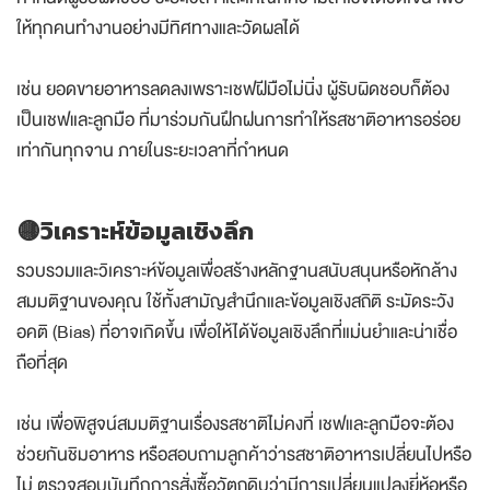
ให้ทุกคนทำงานอย่างมีทิศทางและวัดผลได้
เช่น ยอดขายอาหารลดลงเพราะเชฟฝีมือไม่นิ่ง ผู้รับผิดชอบก็ต้อง
เป็นเชฟและลูกมือ ที่มาร่วมกันฝึกฝนการทำให้รสชาติอาหารอร่อย
เท่ากันทุกจาน ภายในระยะเวลาที่กำหนด
🟡วิเคราะห์ข้อมูลเชิงลึก
รวบรวมและวิเคราะห์ข้อมูลเพื่อสร้างหลักฐานสนับสนุนหรือหักล้าง
สมมติฐานของคุณ ใช้ทั้งสามัญสำนึกและข้อมูลเชิงสถิติ ระมัดระวัง
อคติ (Bias) ที่อาจเกิดขึ้น เพื่อให้ได้ข้อมูลเชิงลึกที่แม่นยำและน่าเชื่อ
ถือที่สุด
เช่น เพื่อพิสูจน์สมมติฐานเรื่องรสชาติไม่คงที่ เชฟและลูกมือจะต้อง
ช่วยกันชิมอาหาร หรือสอบถามลูกค้าว่ารสชาติอาหารเปลี่ยนไปหรือ
ไม่ ตรวจสอบบันทึกการสั่งซื้อวัตถุดิบว่ามีการเปลี่ยนแปลงยี่ห้อหรือ