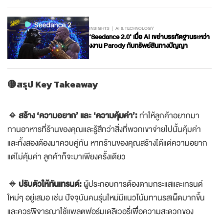
INSIGHTS
AI & TECHNOLOGY
‘Seedance 2.0’ เมื่อ AI เขย่าบรรทัดฐานระหว่า
งงาน Parody กับทรัพย์สินทางปัญญา
🟡สรุป Key Takeaway
🔸
สร้าง ‘ความอยาก’ และ ‘ความคุ้มค่า’:
ทำให้ลูกค้าอยากมา
ทานอาหารที่ร้านของคุณและรู้สึกว่าสิ่งที่พวกเขาจ่ายไปนั้นคุ้มค่า
และทั้งสองต้องมาควบคู่กัน หากร้านของคุณสร้างได้แต่ความอยาก
แต่ไม่คุ้มค่า ลูกค้าก็จะมาเพียงครั้งเดียว
🔸
ปรับตัวให้ทันเทรนด์:
ผู้ประกอบการต้องตามกระแสและเทรนด์
ใหม่ๆ อยู่เสมอ เช่น ปัจจุบันคนรุ่นใหม่มีแนวโน้มทานรสเผ็ดมากขึ้น
และควรพิจารณาใช้แพลตฟอร์มเดลิเวอรี่เพื่อความสะดวกของ