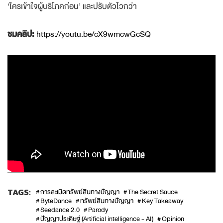
‘ใครเข้าใจผู้บริโภคก่อน’ และปรับตัวไวกว่า
ชมคลิป:
https://youtu.be/cX9wmcwGcSQ
TAGS:
การละเมิดทรัพย์สินทางปัญญา
The Secret Sauce
ByteDance
ทรัพย์สินทางปัญญา
Key Takeaway
Seedance 2.0
Parody
ปัญญาประดิษฐ์ (Artificial intelligence - AI)
Opinion