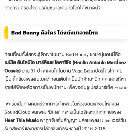
ภาษาจนครองใจอเมริกันชนและคนทั่วโลกได้ขนาดนี้?
Bad Bunny คือใคร โด่งดังมาจากไหน
ก่อนที่คนทั้งโลกจะรู้จักเขาในนาม Bad Bunny ชายหนุ่มคนนี้คือ
เบนิโต อันโตนิโอ มาร์ติเนซ โอคาซิโอ (Benito Antonio Martínez
Ocasio)
อายุ 31 ปี เขาเติบโตในย่าน Vega Baja เปอร์โตริโก เคย
เป็นเด็กร้องเพลงในโบสถ์ ก่อนเติบโตเป็นนักศึกษานิเทศศาสตร์ที่หา
รายได้พิเศษด้วยการเป็นพนักงานแพ็คของในซูเปอร์มาร์เก็ต Econo
เขาเริ่มเส้นทางดนตรีจากการทำเพลงในห้องนอนและอัปโหลดลง
SoundCloud จนเพลง ‘Diles’ กลายเป็นไวรัลสะดุดตาค่ายเพลง
Hear This Music
เขาถูกจับเซ็นสัญญา ปล่อยเพลง Diles เวอร์ชัน
รีมาสเตอร์ และทยอยปล่อยซิงเกิลระหว่างปี 2016-2018