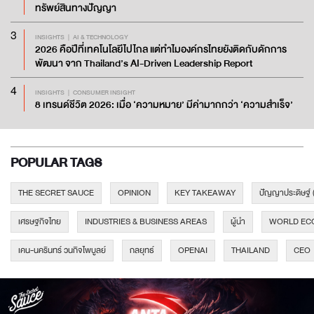
ทรัพย์สินทางปัญญา
3
INSIGHTS
AI & TECHNOLOGY
2026 คือปีที่เทคโนโลยีไปไกล แต่ทำไมองค์กรไทยยังติดกับดักการ
พัฒนา จาก Thailand’s AI-Driven Leadership Report
4
INSIGHTS
CONSUMER INSIGHT
8 เทรนด์ชีวิต 2026: เมื่อ ‘ความหมาย’ มีค่ามากกว่า ‘ความสำเร็จ’
POPULAR TAGS
THE SECRET SAUCE
OPINION
KEY TAKEAWAY
ปัญญาประดิษฐ์ 
เศรษฐกิจไทย
INDUSTRIES & BUSINESS AREAS
ผู้นำ
WORLD EC
เคน-นครินทร์ วนกิจไพบูลย์
กลยุทธ์
OPENAI
THAILAND
CEO