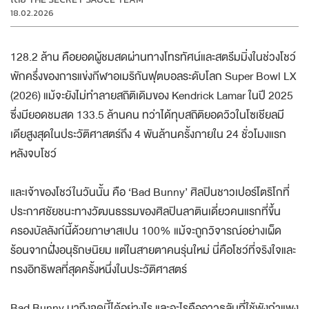
18.02.2026
128.2 ล้าน คือยอดผู้ชมสดผ่านทางโทรทัศน์และสตรีมมิ่งในช่วงโชว์
พักครึ่งของการแข่งกีฬาอเมริกันฟุตบอลระดับโลก Super Bowl LX
(2026) แม้จะยังไม่ทำลายสถิติเดิมของ Kendrick Lamar ในปี 2025
ซึ่งมียอดชมสด 133.5 ล้านคน ทว่าได้ทุบสถิติยอดวิวในโซเชียลมี
เดียสูงสุดในประวัติศาสตร์ถึง 4 พันล้านครั้งภายใน 24 ชั่วโมงแรก
หลังจบโชว์
และเจ้าของโชว์ในวันนั้น คือ ‘Bad Bunny’ ศิลปินชาวเปอร์โตริโกที่
ประกาศชัยชนะทางวัฒนธรรมของศิลปินลาตินเดี่ยวคนแรกที่ขึ้น
ครองบัลลังก์นี้ด้วยภาษาสเปน 100% แม้จะถูกวิจารณ์อย่างเผ็ด
ร้อนจากฝั่งอนุรักษนิยม แต่ในสายตาคนรุ่นใหม่ นี่คือโชว์ที่จริงใจและ
ทรงอิทธิพลที่สุดครั้งหนึ่งในประวัติศาสตร์
Bad Bunny มาถึงจุดนี้ได้อย่างไร และอะไรคืออาวุธลับที่ใช้พังกำแพง