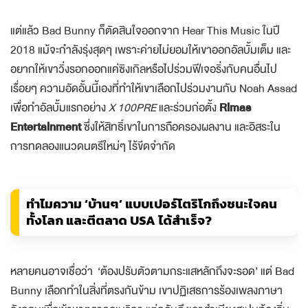
แต่แล้ว Bad Bunny ก็ตัดสินใจออกจาก Hear This Music ในปี
2018 แม้จะกำลังรุ่งสุดๆ เพราะค่ายไม่ยอมให้เขาออกอัลบั้มเต็ม
และ
อยากให้เขาวิ่งรอกออกแค่ซิงเกิลหรือไปร่วมฟีเจอริ่งกับคนอื่นไป
เรื่อยๆ ความอัดอั้นนี้เองที่ทำให้เขาเลือกไปร่วมงานกับ Noah Assad
เพื่อทำอัลบั้มแรกอย่าง
X 100PRE
และร่วมก่อตั้ง
Rimas
Entertainment
ซึ่งให้สิทธิ์เขาในการถือครองผลงาน และอิสระใน
การทดลองแนวดนตรีใหม่ๆ ไร้ขีดจำกัด
ทำไมความ ‘บ้านๆ’ แบบเปอร์โตริโกถึงชนะใจคน
ทั้งโลก และตีตลาด USA ได้สำเร็จ?
หลายคนอาจเชื่อว่า ‘ต้องปรับตัวตามกระแสหลักถึงจะรอด’ แต่ Bad
Bunny เลือกทำในสิ่งที่ตรงกันข้าม เขาปฏิเสธการร้องเพลงภาษา