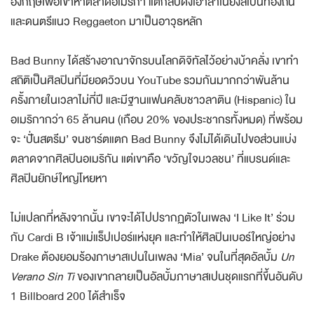
อังกฤษเพื่อเข้าหาตลาดอเมริกา แต่กลับดึงเอาสำเนียงสเปนท้องถิ่น
และดนตรีแนว Reggaeton มาเป็นอาวุธหลัก
Bad Bunny ได้สร้างอาณาจักรบนโลกดิจิทัลไว้อย่างบ้าคลั่ง เขาทำ
สถิติเป็นศิลปินที่มียอดวิวบน YouTube รวมกันมากกว่าพันล้าน
ครั้งภายในเวลาไม่กี่ปี และมีฐานแฟนคลับชาวลาติน (Hispanic) ใน
อเมริกากว่า 65 ล้านคน (เกือบ 20% ของประชากรทั้งหมด) ที่พร้อม
จะ ‘ปั่นสตรีม’ จนชาร์ตแตก Bad Bunny จึงไม่ได้เดินไปขอส่วนแบ่ง
ตลาดจากศิลปินอเมริกัน แต่เขาคือ ‘ขวัญใจมวลชน’ ที่แบรนด์และ
ศิลปินยักษ์ใหญ่โหยหา
ไม่แปลกที่หลังจากนั้น เขาจะได้ไปปรากฏตัวในเพลง ‘I Like It’ ร่วม
กับ Cardi B เจ้าแม่แร็ปเปอร์แห่งยุค และทำให้ศิลปินเบอร์ใหญ่อย่าง
Drake ต้องยอมร้องภาษาสเปนในเพลง ‘Mia’ จนในที่สุดอัลบั้ม
Un
Verano Sin Ti
ของเขากลายเป็นอัลบั้มภาษาสเปนชุดแรกที่ขึ้นอันดับ
1 Billboard 200 ได้สำเร็จ