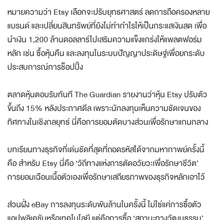
หมายความว่า Etsy เลือกจะปรับยุทธศาสตร์ ลดการถือครองหลาย
แบรนด์ และเปลี่ยนสินทรัพย์ที่ยังไม่ทำกำไรให้เป็นกระแสเงินสด เพื่อ
นำเงิน 1,200 ล้านดอลลาร์ไปเสริมความแข็งแกร่งให้แพลตฟอร์ม
หลัก เช่น ซื้อหุ้นคืน และลงทุนในระบบปัญญาประดิษฐ์เพื่อยกระดับ
ประสบการณ์การช็อปปิ้ง
ตลาดหุ้นตอบรับทันที The Guardian รายงานว่าหุ้น Etsy ปรับตัว
ขึ้นถึง 15% หลังประกาศดีล เพราะนักลงทุนเห็นความชัดเจนของ
ทิศทางในเชิงกลยุทธ์ นี่คือการยอมตัดบางส่วนเพื่อรักษาแกนกลาง
บทเรียนทางธุรกิจที่เด่นชัดที่สุดที่ถอดรหัสได้จากมหากาพย์ครั้งนี้
คือ สำหรับ Etsy นี่คือ ‘วิถีทางแห่งการตัดอวัยวะเพื่อรักษาชีวิต’
การยอมเฉือนเนื้อตัวเองเพื่อรักษาเสถียรภาพของธุรกิจหลักเอาไว้
ส่วนฝั่ง eBay การลงทุนระดับพันล้านในครั้งนี้ ไม่ใช่แค่การซื้อตัว
แอปพลิเคชันหรือเทคโนโลยี แต่คือการซื้อ ‘สถานะทางวัฒนธรรม’