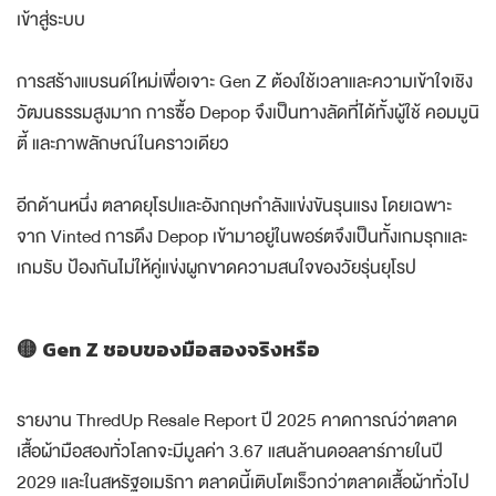
เข้าสู่ระบบ
การสร้างแบรนด์ใหม่เพื่อเจาะ Gen Z ต้องใช้เวลาและความเข้าใจเชิง
วัฒนธรรมสูงมาก การซื้อ Depop จึงเป็นทางลัดที่ได้ทั้งผู้ใช้ คอมมูนิ
ตี้ และภาพลักษณ์ในคราวเดียว
อีกด้านหนึ่ง ตลาดยุโรปและอังกฤษกำลังแข่งขันรุนแรง โดยเฉพาะ
จาก Vinted การดึง Depop เข้ามาอยู่ในพอร์ตจึงเป็นทั้งเกมรุกและ
เกมรับ ป้องกันไม่ให้คู่แข่งผูกขาดความสนใจของวัยรุ่นยุโรป
🟡 Gen Z ชอบของมือสองจริงหรือ
รายงาน ThredUp Resale Report ปี 2025 คาดการณ์ว่าตลาด
เสื้อผ้ามือสองทั่วโลกจะมีมูลค่า 3.67 แสนล้านดอลลาร์ภายในปี
2029 และในสหรัฐอเมริกา ตลาดนี้เติบโตเร็วกว่าตลาดเสื้อผ้าทั่วไป