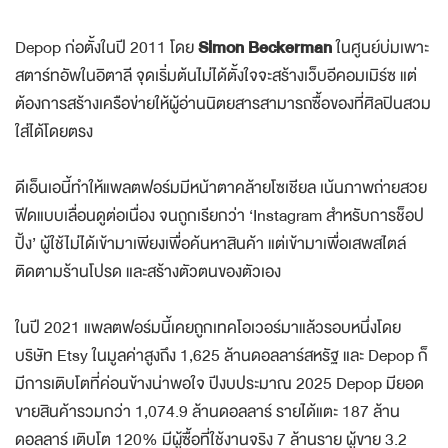
Depop ก่อตั้งในปี 2011 โดย
Simon Beckerman
ในศูนย์บ่มเพาะ
สตาร์ทอัพในอิตาลี จุดเริ่มต้นไม่ได้ตั้งใจจะสร้างเว็บอีคอมเมิร์ซ แต่
ต้องการสร้างเครือข่ายให้ผู้อ่านนิตยสารสามารถซื้อของที่ศิลปินสวม
ใส่ได้โดยตรง
ดีเอ็นเอนี้ทำให้แพลตฟอร์มมีหน้าตาคล้ายโซเชียล เน้นภาพถ่ายสวย
ฟีดแบบเลื่อนดูต่อเนื่อง จนถูกเรียกว่า ‘Instagram สำหรับการช็อป
ปิ้ง’ ผู้ใช้ไม่ได้เข้ามาเพียงเพื่อค้นหาสินค้า แต่เข้ามาเพื่อเสพสไตล์
ติดตามร้านโปรด และสร้างตัวตนของตัวเอง
ในปี 2021 แพลตฟอร์มนี้เคยถูกเทคโอเวอร์มาแล้วรอบหนึ่งโดย
บริษัท Etsy ในมูลค่าสูงถึง 1,625 ล้านดอลลาร์สหรัฐ และ Depop ก็
มีการเติบโตที่ค่อนข้างน่าพอใจ ปีงบประมาณ 2025 Depop มียอด
ขายสินค้ารวมกว่า 1,074.9 ล้านดอลลาร์ รายได้แตะ 187 ล้าน
ดอลลาร์ เติบโต 120% มีผู้ซื้อที่ใช้งานจริง 7 ล้านราย ผู้ขาย 3.2