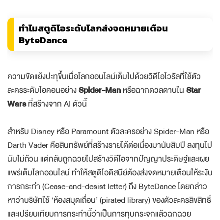
ทำไมสตูดิโอระดับโลกส่งจดหมายเตือน
ByteDance
ความขัดแย้งปะทุขึ้นเมื่อโลกออนไลน์เต็มไปด้วยวิดีโอไวรัลที่ใช้ตัว
ละครระดับไอคอนอย่าง
Spider-Man
หรือฉากดวลดาบใน
Star
Wars
ที่สร้างจาก AI ตัวนี้
สำหรับ Disney หรือ Paramount ตัวละครอย่าง Spider-Man หรือ
Darth Vader คือสินทรัพย์ที่สร้างรายได้ต่อเนื่องมานับสิบปี ลงทุนไป
นับไม่ถ้วน แต่กลับถูกฉวยไปสร้างวิดีโอจากปัญญาประดิษฐ์และเผย
แพร่เต็มโลกออนไลน์ ทำให้สตูดิโอดิสนีย์ต้องส่งจดหมายเตือนให้ระงับ
การกระทำ (Cease-and-desist letter) ถึง ByteDance โดยกล่าว
หาว่าบริษัทใช้ ‘ห้องสมุดเถื่อน’ (pirated library) ของตัวละครลิขสิทธิ์
และเปรียบเทียบการกระทำนี้ว่าเป็นการทุบกระจกแล้วฉกฉวย