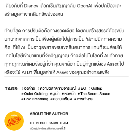
เดียวกับที่ Disney เลือกเซ็นสัญญากับ OpenAI เพื่อปกป้องและ
สร้างมูลค่าจากสินทรัพย์ของตน
ท้ายที่สุด การปรับตัวคือทางรอดเดียว โดยคนสร้างสรรค์ต้องขยับ
บทบาทจากการเป็นเพียงผู้ผลิตไปสู่การเป็น ‘สถาปนิกทางความ
คิด’ ที่ใช้ AI เป็นอาวุธขยายขอบเขตจินตนาการ แทนที่จะปล่อยให้
เทคโนโลยีเข้ามาแทนที่จิตวิญญาณ ก้าวต่อไปในโลกที่ AI ท้าทาย
ทุกกฎเกณฑ์เดิมจึงอยู่ที่ว่า คุณจะเลือกเป็นผู้ที่ถูกแย่งชิง Asset ไป
หรือจะใช้ AI มาเพิ่มมูลค่าให้ Asset ของคุณอย่างทรงพลัง
TAGS:
องค์กร
ความฉลาดทางอารมณ์
EQ
Gallup
Quiet Quitting
ผู้นำ
หัวหน้า
The Secret Sauce
Box Breathing
ความเครียด
การทำงาน
ABOUT THE AUTHOR
THE SECRET SAUCE TEAM
คู่มือผู้นำ-นักธุรกิจศตวรรษที่ 21