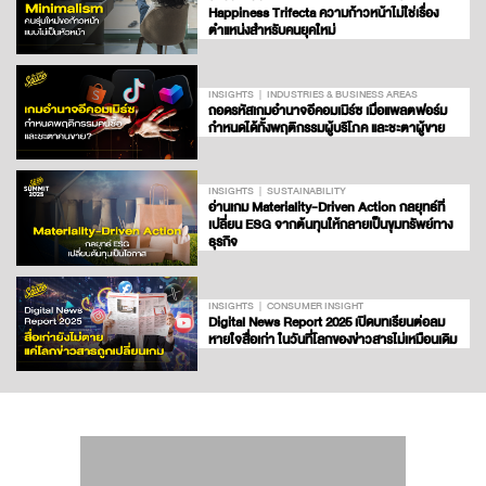
Happiness Trifecta ความก้าวหน้าไม่ใช่เรื่อง
ตำแหน่งสำหรับคนยุคใหม่
INSIGHTS
INDUSTRIES & BUSINESS AREAS
ถอดรหัสเกมอำนาจอีคอมเมิร์ซ เมื่อแพลตฟอร์ม
กำหนดได้ทั้งพฤติกรรมผู้บริโภค และชะตาผู้ขาย
INSIGHTS
SUSTAINABILITY
อ่านเกม Materiality-Driven Action กลยุทธ์ที่
เปลี่ยน ESG จากต้นทุนให้กลายเป็นขุมทรัพย์ทาง
ธุรกิจ
INSIGHTS
CONSUMER INSIGHT
Digital News Report 2025 เปิดบทเรียนต่อลม
หายใจสื่อเก่า ในวันที่โลกของข่าวสารไม่เหมือนเดิม