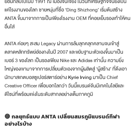
ย้อนกลับไปในปี 1991 ณ เมืองจิ้นเจียง ในวันที่เศรษฐกิจจีนยังเป็น
แค่โรงงานของโลก ชายหนุ่มที่ชื่อ ‘Ding Shizhong’ เริ่มต้นสร้าง
ANTA ขึ้นมาจากการเป็นเพียงโรงงาน OEM ที่คอยเย็บรองเท้าให้คน
อื่นใส่
ANTA ค่อยๆ สะสม Legacy ผ่านการล้มลุกคลุกคลานจนเข้าสู่
ตลาดหลักทรัพย์ฮ่องกงในปี 2007 และขยับฐานะตัวเองขึ้นมาเป็น
เบอร์ 3 ของโลก เป็นรองเพียง Nike และ Adidas เท่านั้น ความยิ่ง
ใหญ่ของเขามาจากการเปลี่ยนตัวเองจากผู้ผลิตสู่ ‘ผู้สร้าง’ ที่ดึงเอา
นักบาสเกตบอลซูเปอร์สตาร์อย่าง
Kyrie Irving
มาเป็น Chief
Creative Officer เพื่อบอกโลกว่า วันนี้แบรนด์จีนมีเทคโนโลยีและ
ดีไซน์ที่พร้อมแข่งในระดับสากลอย่างเต็มภาคภูมิ
🟡
กลยุทธ์แบบ ANTA เปลี่ยนสมรภูมิแบรนด์กีฬา
อย่างไรบ้าง