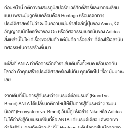
ก่อนหน้านี้ กติกาของสมรภูมิสปอร์ตแวร์ศักดิ์สิทธิ์และยากจะเลียน
แบบ เพราะมันถูกขับเคลื่อนด้วย Heritage หรือมรดกทาง
ประวัติศาสตร์ ไม่ว่าจะเป็นความแม่นยำสไตล์ญี่ปุ่นของ Asics, จิต
วิญญาณนักไตรกีฬาของ On หรือวิศวกรรมเยอรมันของ Adidas
สิ่งเหล่านี้ไม่ใช่แค่เรื่องของสินค้า แต่มันคือ ‘เรื่องเล่า’ ที่ต้องใช้เวลานับ
ทศวรรษในการสร้างขึ้นมา
แต่สิ่งที่ ANTA ทำคือการฉีกตำราเล่มเดิมทิ้งทั้งหมด แล้วบอกกับ
โลกว่า ถ้าคุณสร้างประวัติศาสตร์เองไม่ทัน คุณก็แค่ไป ‘ซื้อ’ มันมาซะ
เลย
จากเดิมที่เป็นการสู้กันระหว่างแบรนด์ต่อแบรนด์ (Brand vs.
Brand) ANTA ได้เปลี่ยนกติกาใหม่ให้เป็นการสู้กันระหว่าง ‘ระบบ
นิเวศ’ (Ecosystem vs. Brand) วันนี้คู่แข่งอย่าง Nike หรือ Adidas
ไม่ได้กำลังสู้กับแบรนด์จีนที่ชื่อ ANTA แค่แบรนด์เดียว แต่พวกเขา
กำลังสู้กับ ‘กองทัพหัวกะทิ’ ที่มี Heritage ระดับโลกอยู่ในมือทุกเซก