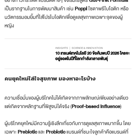
อย่างก้าวกระโดด แบรนด์ต่างๆ จึงเริ่มใช้สูตร
Gut-First Formula
เป็นรากฐานในการพัฒนาสินค้า เช่น
Poppi
โซดาพรีไบโอติก หรือ
นวัตกรรมอมยิ้มที่ใส่โปรไบโอติกเพื่อดูแลสุขภาพเฉพาะจุดของผู้
หญิง
INSIGHTS
SCIENCE & INNOVATION
10 เทรนด์เทคโนโลยี 20 ข้อค้นพบปี 2026 ใครจะ
อยู่รอดในปีที่โลกกำลังกลายพันธุ์
คนยุคใหม่ใส่ใจสุขภาพ มองหาอะไรบ้าง
ความเชื่อมั่นของผู้บริโภคไม่ได้เกิดจากภาพลักษณ์เพียงอย่างเดียว
แต่เกิดจากหลักฐานที่พิสูจน์ได้จริง (
Proof-based Influence
)
ผู้บริโภคยุคใหม่มีความรู้เชิงลึกเกี่ยวกับการดูแลสุขภาพมากขึ้น โดย