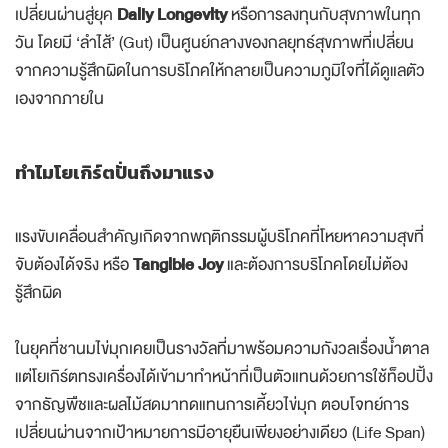
เปลี่ยนผ่านสู่ยุค
Daily Longevity
หรือการลงทุนกับสุขภาพในทุก
วัน โดยมี ‘ลำไส้’ (Gut) เป็นศูนย์กลางของกลยุทธ์สุขภาพที่เปลี่ยน
จากความรู้สึกผิดในการบริโภคให้กลายเป็นความภูมิใจที่ได้ดูแลตัว
เองจากภายใน
ทำไมโยเกิร์ตปั่นถึงมาแรง
แรงขับเคลื่อนสำคัญเกิดจากพฤติกรรมผู้บริโภคที่โหยหาความสุขที่
จับต้องได้จริง หรือ
Tangible Joy
และต้องการบริโภคโดยไม่ต้อง
รู้สึกผิด
ในยุคที่ชานมไข่มุกเคยเป็นรางวัลที่มาพร้อมความกังวลเรื่องน้ำตาล
แต่โยเกิร์ตทรงเครื่องได้เข้ามาทำหน้าที่เป็นตัวแทนด้วยการใช้ท็อปปิ้ง
จากธัญพืชและผลไม้สดมาทดแทนการเคี้ยวไข่มุก ตอบโจทย์การ
เปลี่ยนผ่านจากเป้าหมายการมีอายุยืนเพียงอย่างเดียว (Life Span)