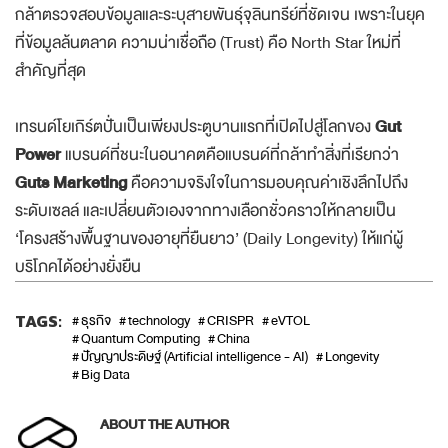
เฉพาะ
Prebiotic
และ
Probiotic
แบรนด์ที่ชนะใจลูกค้าคือแบรนด์ที่
กล้าตรวจสอบข้อมูลและระบุสายพันธุ์จุลินทรีย์ที่ชัดเจน เพราะในยุค
ที่ข้อมูลล้นตลาด ความน่าเชื่อถือ (Trust) คือ North Star ใหม่ที่
สำคัญที่สุด
เทรนด์โยเกิร์ตปั่นเป็นเพียงประตูบานแรกที่เปิดไปสู่โลกของ
Gut
Power
แบรนด์ที่ชนะในอนาคตคือแบรนด์ที่กล้าทำสิ่งที่เรียกว่า
Guts Marketing
คือความจริงใจในการมอบคุณค่าเชิงลึกไปถึง
ระดับเซลล์ และเปลี่ยนตัวเองจากทางเลือกชั่วคราวให้กลายเป็น
‘โครงสร้างพื้นฐานของอายุที่ยืนยาว’ (Daily Longevity) ให้แก่ผู้
บริโภคได้อย่างยั่งยืน
TAGS:
ธุรกิจ
technology
CRISPR
eVTOL
Quantum Computing
China
ปัญญาประดิษฐ์ (Artificial intelligence - AI)
Longevity
Big Data