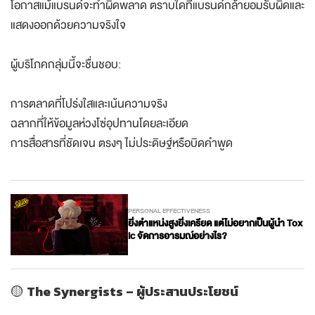
โอกาสแม้แบรนด์จะทำผิดพลาด ตราบใดที่แบรนด์กล้ายอมรับผิดและ
แสดงออกด้วยความจริงใจ
ผู้บริโภคกลุ่มนี้จะชื่นชอบ:
การตลาดที่โปร่งใสและเน้นความจริง
ฉลากที่ให้ข้อมูลห่วงโซ่อุปทานโดยละเอียด
การสื่อสารที่ชัดเจน ตรงๆ ไม่ประดิษฐ์หรือบิดคำพูด
PERSONAL EFFECTIVENESS
ยิ่งตำแหน่งสูงยิ่งเครียด แต่ไม่อยากเป็นผู้นำ Tox
ic จัดการอารมณ์อย่างไร?
🟡
The Synergists – ผู้ประสานประโยชน์