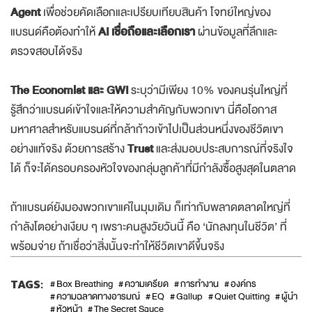
ปัจจุบันมีกลุ่มสูงวัยถึง
22% ที่วางแผนจะใช้ AI เป็น Shopping
Agent
เพื่อช่วยคัดเลือกและเปรียบเทียบสินค้า โจทย์ใหญ่ของ
แบรนด์คือต้องทำให้
AI เชื่อถือและเลือกเรา
ผ่านข้อมูลที่ลึกและ
ตรวจสอบได้จริง
The Economist และ GWI
ระบุว่ามีเพียง 10% ของคนรุ่นใหญ่ที่
รู้สึกว่าแบรนด์เข้าใจและให้ความสำคัญกับพวกเขา นี่คือโอกาส
มหาศาลสำหรับแบรนด์ที่กล้าก้าวเข้าไปเป็นส่วนหนึ่งของชีวิตเขา
อย่างแท้จริง ด้วยการสร้าง
Trust
และส่งมอบประสบการณ์ที่จริงใจ
ได้ ก็จะได้ครอบครองหัวใจของกลุ่มลูกค้าที่มีกำลังซื้อสูงสุดในตลาด
ถ้าแบรนด์ยังมองพวกเขาแค่ในมุมเดิม ก็เท่ากับพลาดตลาดใหญ่ที่
กำลังโตอย่างเงียบ ๆ เพราะคนสูงวัยวันนี้ คือ ‘นักลงทุนในชีวิต’ ที่
พร้อมจ่าย ถ้าเชื่อว่าสิ่งนั้นจะทำให้ชีวิตเขาดีขึ้นจริง
TAGS:
Box Breathing
ความเครียด
การทำงาน
องค์กร