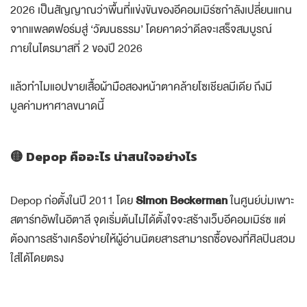
ดีลมูลค่า 1,200 ล้านดอลลาร์สหรัฐที่ eBay เข้าซื้อ Depop ในต้นปี
2026 เป็นสัญญาณว่าพื้นที่แข่งขันของอีคอมเมิร์ซกำลังเปลี่ยนแกน
จากแพลตฟอร์มสู่ ‘วัฒนธรรม’ โดยคาดว่าดีลจะเสร็จสมบูรณ์
ภายในไตรมาสที่ 2 ของปี 2026
แล้วทำไมแอปขายเสื้อผ้ามือสองหน้าตาคล้ายโซเชียลมีเดีย ถึงมี
มูลค่ามหาศาลขนาดนี้
🟡 Depop คืออะไร น่าสนใจอย่างไร
Depop ก่อตั้งในปี 2011 โดย
Simon Beckerman
ในศูนย์บ่มเพาะ
สตาร์ทอัพในอิตาลี จุดเริ่มต้นไม่ได้ตั้งใจจะสร้างเว็บอีคอมเมิร์ซ แต่
ต้องการสร้างเครือข่ายให้ผู้อ่านนิตยสารสามารถซื้อของที่ศิลปินสวม
ใส่ได้โดยตรง