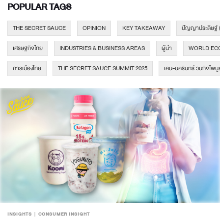
POPULAR TAGS
THE SECRET SAUCE
OPINION
KEY TAKEAWAY
ปัญญาประดิษฐ์ 
เศรษฐกิจไทย
INDUSTRIES & BUSINESS AREAS
ผู้นำ
WORLD EC
การเมืองไทย
THE SECRET SAUCE SUMMIT 2025
เคน-นครินทร์ วนกิจไพบู
INSIGHTS
CONSUMER INSIGHT