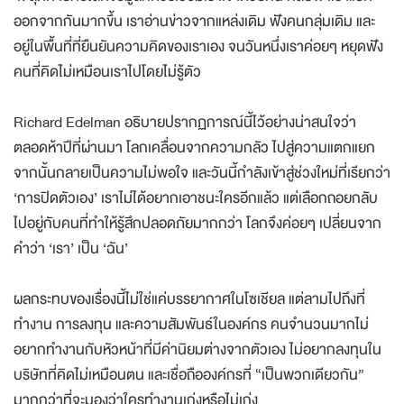
4. สุดท้ายคือโลกข้อมูลที่ควรเชื่อมเราเข้าด้วยกัน กลับพาเราแยก
ออกจากกันมากขึ้น เราอ่านข่าวจากแหล่งเดิม ฟังคนกลุ่มเดิม และ
อยู่ในพื้นที่ที่ยืนยันความคิดของเราเอง จนวันหนึ่งเราค่อยๆ หยุดฟัง
คนที่คิดไม่เหมือนเราไปโดยไม่รู้ตัว
Richard Edelman อธิบายปรากฏการณ์นี้ไว้อย่างน่าสนใจว่า
ตลอดห้าปีที่ผ่านมา โลกเคลื่อนจากความกลัว ไปสู่ความแตกแยก
จากนั้นกลายเป็นความไม่พอใจ และวันนี้กำลังเข้าสู่ช่วงใหม่ที่เรียกว่า
‘การปิดตัวเอง’ เราไม่ได้อยากเอาชนะใครอีกแล้ว แต่เลือกถอยกลับ
ไปอยู่กับคนที่ทำให้รู้สึกปลอดภัยมากกว่า โลกจึงค่อยๆ เปลี่ยนจาก
คำว่า ‘เรา’ เป็น ‘ฉัน’
ผลกระทบของเรื่องนี้ไม่ใช่แค่บรรยากาศในโซเชียล แต่ลามไปถึงที่
ทำงาน การลงทุน และความสัมพันธ์ในองค์กร คนจำนวนมากไม่
อยากทำงานกับหัวหน้าที่มีค่านิยมต่างจากตัวเอง ไม่อยากลงทุนใน
บริษัทที่คิดไม่เหมือนตน และเชื่อถือองค์กรที่ “เป็นพวกเดียวกัน”