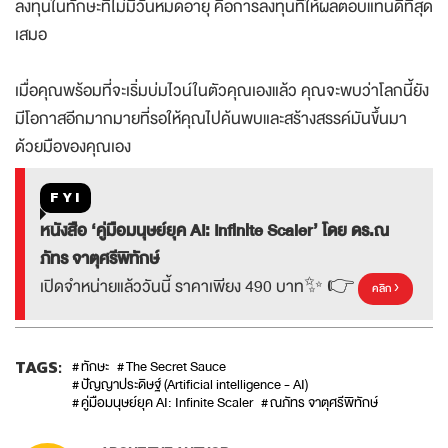
ลงทุนในทักษะที่ไม่มีวันหมดอายุ คือการลงทุนที่ให้ผลตอบแทนดีที่สุด
เสมอ
เมื่อคุณพร้อมที่จะเริ่มบ่มไวน์ในตัวคุณเองแล้ว คุณจะพบว่าโลกนี้ยัง
มีโอกาสอีกมากมายที่รอให้คุณไปค้นพบและสร้างสรรค์มันขึ้นมา
ด้วยมือของคุณเอง
FYI
หนังสือ ‘คู่มือมนุษย์ยุค AI: Infinite Scaler’ โดย ดร.ณ
ภัทร จาตุศรีพิทักษ์
เปิดจำหน่ายแล้ววันนี้ ราคาเพียง 490 บาท✨ 👉
คลิก ›
TAGS:
ทักษะ
The Secret Sauce
ปัญญาประดิษฐ์ (Artificial intelligence - AI)
คู่มือมนุษย์ยุค AI: Infinite Scaler
ณภัทร จาตุศรีพิทักษ์