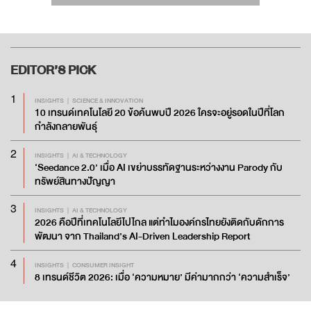
EDITOR’S
PICK
1
INSIGHTS
SCIENCE & INNOVATION
10 เทรนด์เทคโนโลยี 20 ข้อค้นพบปี 2026 ใครจะอยู่รอดในปีที่โลก
กำลังกลายพันธุ์
2
INSIGHTS
AI & TECHNOLOGY
‘Seedance 2.0’ เมื่อ AI เขย่าบรรทัดฐานระหว่างงาน Parody กับ
ทรัพย์สินทางปัญญา
3
INSIGHTS
AI & TECHNOLOGY
2026 คือปีที่เทคโนโลยีไปไกล แต่ทำไมองค์กรไทยยังติดกับดักการ
พัฒนา จาก Thailand’s AI-Driven Leadership Report
4
INSIGHTS
CONSUMER INSIGHT
8 เทรนด์ชีวิต 2026: เมื่อ ‘ความหมาย’ มีค่ามากกว่า ‘ความสำเร็จ’