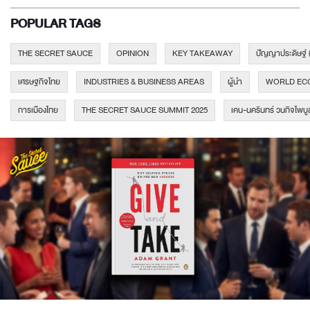
POPULAR TAGS
THE SECRET SAUCE
OPINION
KEY TAKEAWAY
ปัญญาประดิษฐ์ 
เศรษฐกิจไทย
INDUSTRIES & BUSINESS AREAS
ผู้นำ
WORLD EC
การเมืองไทย
THE SECRET SAUCE SUMMIT 2025
เคน-นครินทร์ วนกิจไพบู