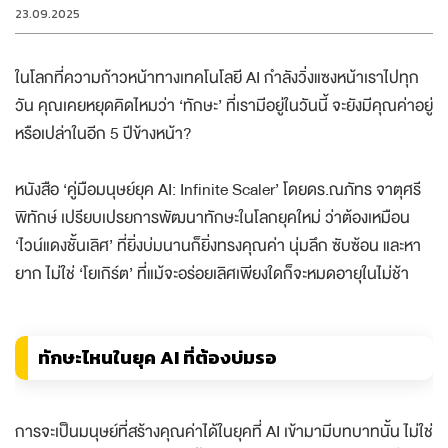
23.09.2025
ในโลกที่ความก้าวหน้าทางเทคโนโลยี AI กำลังวิ่งแซงหน้าเราไปทุก
วัน คุณเคยหยุดคิดไหมว่า ‘ทักษะ’ ที่เรามีอยู่ในวันนี้ จะยังมีคุณค่าอยู่
หรือเปล่าในอีก 5 ปีข้างหน้า?
หนังสือ ‘คู่มือมนุษย์ยุค AI: Infinite Scaler’ โดยดร.ณภัทร จาตุศรี
พิทักษ์ เปรียบเปรยการพัฒนาทักษะในโลกยุคใหม่ ว่าต้องเหมือน
‘ไวน์แดงชั้นเลิศ’ ที่ยิ่งบ่มนานก็ยิ่งทรงคุณค่า นุ่มลึก ซับซ้อน และหา
ยาก ไม่ใช่ ‘โยเกิร์ต’ ที่แม้จะอร่อยเลิศเพียงใดก็จะหมดอายุในไม่ช้า
ทักษะไหนในยุค AI ที่ต้องบ่มรอ
การจะเป็นมนุษย์ที่สร้างคุณค่าได้ในยุคที่ AI เข้ามามีบทบาทนั้น ไม่ใช่