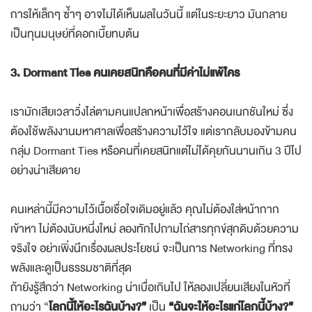
การให้เล็กๆ ซ้ำๆ อาจไม่ได้เห็นผลในวันนี้ แต่ในระยะยาว มันกลาย
เป็นทุนมนุษย์ที่ดอกเบี้ยทบต้น
3. Dormant Ties คนเคยสนิทคือคนที่มีค่าไม่แพ้ใคร
เรามักเสียเวลาวิ่งไล่ตามคนแปลกหน้าเพื่อสร้างคอนเนกชันใหม่ ซึ่ง
ต้องใช้พลังงานมหาศาลเพื่อสร้างความไว้ใจ แต่เรากลับมองข้ามคน
กลุ่ม Dormant Ties หรือคนที่เคยสนิทแต่ไม่ได้คุยกันนานเกิน 3 ปีไป
อย่างน่าเสียดาย
คนเหล่านี้มีความไว้เนื้อเชื่อใจเดิมอยู่แล้ว คุณไม่ต้องใส่หน้ากาก
เข้าหา ไม่ต้องนับหนึ่งใหม่ ลองทักไปถามไถ่สารทุกข์สุกดิบด้วยความ
จริงใจ อย่าเพิ่งนึกเรื่องผลประโยชน์ จะเป็นการ Networking ที่ทรง
พลังและดูเป็นธรรมชาติที่สุด
ถ้ายังรู้สึกว่า Networking น่าเบื่อเกินไป ให้ลองเปลี่ยนเสียงในหัวที่
ถามว่า “
โลกนี้ให้อะไรฉันบ้าง?”
เป็น
“ฉันจะให้อะไรแก่โลกนี้บ้าง?”