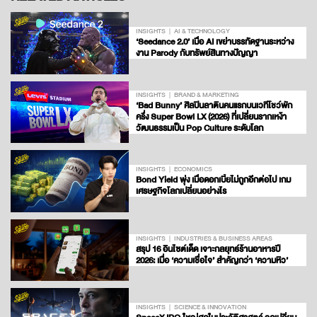
INSIGHTS
AI & TECHNOLOGY
‘Seedance 2.0’ เมื่อ AI เขย่าบรรทัดฐานระหว่าง
งาน Parody กับทรัพย์สินทางปัญญา
INSIGHTS
BRAND & MARKETING
‘Bad Bunny’ ศิลปินลาตินคนแรกบนเวทีโชว์พัก
ครึ่ง Super Bowl LX (2026) ที่เปลี่ยนรากเหง้า
วัฒนธรรมเป็น Pop Culture ระดับโลก
INSIGHTS
ECONOMICS
Bond Yield พุ่ง เมื่อดอกเบี้ยไม่ถูกอีกต่อไป เกม
เศรษฐกิจโลกเปลี่ยนอย่างไร
INSIGHTS
INDUSTRIES & BUSINESS AREAS
สรุป 16 อินไซต์เด็ด เจาะกลยุทธ์ร้านอาหารปี
2026: เมื่อ ‘ความเชื่อใจ’ สำคัญกว่า ‘ความหิว’
INSIGHTS
SCIENCE & INNOVATION