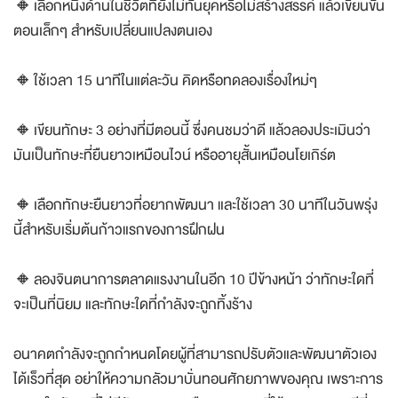
🔸เลือกหนึ่งด้านในชีวิตที่ยังไม่ทันยุคหรือไม่สร้างสรรค์ แล้วเขียนขั้น
ตอนเล็กๆ สำหรับเปลี่ยนแปลงตนเอง
🔸ใช้เวลา 15 นาทีในแต่ละวัน คิดหรือทดลองเรื่องใหม่ๆ
🔸เขียนทักษะ 3 อย่างที่มีตอนนี้ ซึ่งคนชมว่าดี แล้วลองประเมินว่า
มันเป็นทักษะที่ยืนยาวเหมือนไวน์ หรืออายุสั้นเหมือนโยเกิร์ต
🔸เลือกทักษะยืนยาวที่อยากพัฒนา และใช้เวลา 30 นาทีในวันพรุ่ง
นี้สำหรับเริ่มต้นก้าวแรกของการฝึกฝน
🔸ลองจินตนาการตลาดแรงงานในอีก 10 ปีข้างหน้า ว่าทักษะใดที่
จะเป็นที่นิยม และทักษะใดที่กำลังจะถูกทิ้งร้าง
อนาคตกำลังจะถูกกำหนดโดยผู้ที่สามารถปรับตัวและพัฒนาตัวเอง
ได้เร็วที่สุด อย่าให้ความกลัวมาบั่นทอนศักยภาพของคุณ เพราะการ