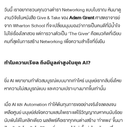
วันนี้ เราอยากชวนคุณวางตำรา Networking แบบโบราณ หันมาดู
งานวิจัยในหนังสือ Give & Take ของ
Adam Grant
ศาสตราจารย์
จาก Wharton School ที่จะเปลี่ยนมุมมองว่าการเป็นคนดีที่มีน้ำใจ
ไม่ใช่เรื่องโลกสวย แต่การวางตัวเป็น ‘The Giver’ คือแนวคิดที่เฉียบ
คมที่สุดในการสร้าง Networking เพื่อความสำเร็จที่ยั่งยืน
ทำไมความเรียล ถึงมีมูลค่าสูงในยุค AI?
ยิ่ง AI พยายามทำตัวสมบูรณ์แบบมากเท่าไหร่ มนุษย์เรากลับยิ่งโหย
หาความไม่สมบูรณ์แบบ และความเปราะบางมากขึ้นเท่านั้น
เมื่อ AI และ Automation ทำให้ต้นทุนการขออย่างจริงใจลดลงจน
เหลือศูนย์ มนุษย์ส่งข้อความแสนไพเราะแต่ไร้วิญญาณหาคนนับร้อย
นับพันได้ในคลิกเดียว ผลลัพธ์คือเราทุกคนต่างสร้าง ‘กำแพง’ ขึ้นมา