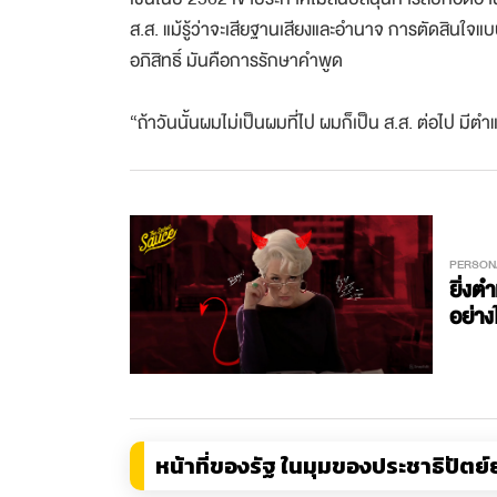
ส.ส. แม้รู้ว่าจะเสียฐานเสียงและอำนาจ การตัดสินใจแ
อภิสิทธิ์ มันคือการรักษาคำพูด
“ถ้าวันนั้นผมไม่เป็นผมที่ไป ผมก็เป็น ส.ส. ต่อไป มีตำแห
PERSON
ยิ่งต
อย่าง
หน้าที่ของรัฐ ในมุมของประชาธิปัตย์ย