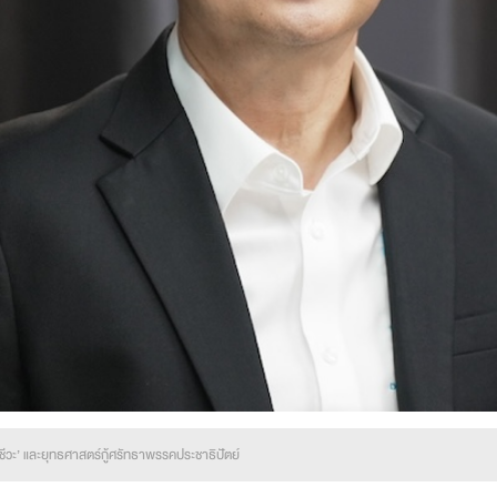
าชีวะ’ และยุทธศาสตร์กู้ศรัทธาพรรคประชาธิปัตย์