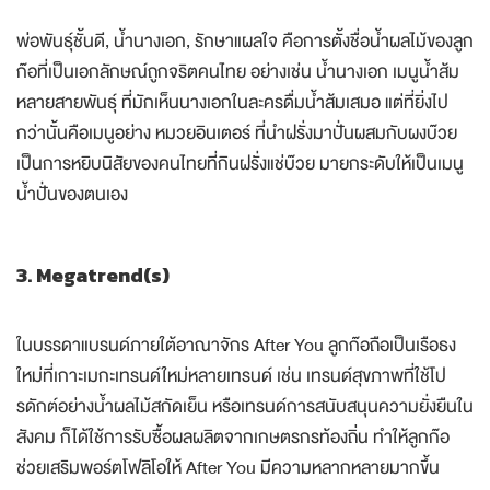
พ่อพันธุ์ชั้นดี, น้ำนางเอก, รักษาแผลใจ คือการตั้งชื่อน้ำผลไม้ของลูก
ก๊อที่เป็นเอกลักษณ์ถูกจริตคนไทย อย่างเช่น น้ำนางเอก เมนูน้ำส้ม
หลายสายพันธุ์ ที่มักเห็นนางเอกในละครดื่มน้ำส้มเสมอ แต่ที่ยิ่งไป
กว่านั้นคือเมนูอย่าง หมวยอินเตอร์ ที่นำฝรั่งมาปั่นผสมกับผงบ๊วย
เป็นการหยิบนิสัยของคนไทยที่กินฝรั่งแช่บ๊วย มายกระดับให้เป็นเมนู
น้ำปั่นของตนเอง
3. Megatrend(s)
ในบรรดาแบรนด์ภายใต้อาณาจักร After You ลูกก๊อถือเป็นเรือธง
ใหม่ที่เกาะเมกะเทรนด์ใหม่หลายเทรนด์ เช่น เทรนด์สุขภาพที่ใช้โป
รดักต์อย่างน้ำผลไม้สกัดเย็น หรือเทรนด์การสนับสนุนความยั่งยืนใน
สังคม ก็ได้ใช้การรับซื้อผลผลิตจากเกษตรกรท้องถิ่น ทำให้ลูกก๊อ
ช่วยเสริมพอร์ตโฟลิโอให้ After You มีความหลากหลายมากขึ้น