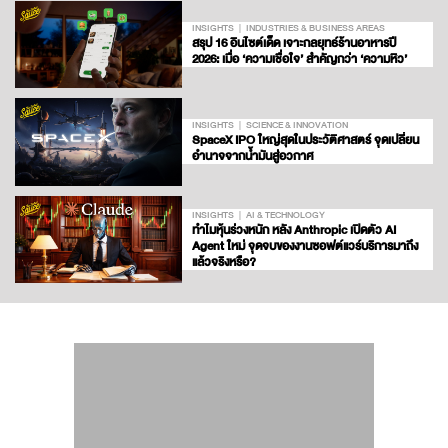
INSIGHTS
INDUSTRIES & BUSINESS AREAS
สรุป 16 อินไซต์เด็ด เจาะกลยุทธ์ร้านอาหารปี
2026: เมื่อ ‘ความเชื่อใจ’ สำคัญกว่า ‘ความหิว’
INSIGHTS
SCIENCE & INNOVATION
SpaceX IPO ใหญ่สุดในประวัติศาสตร์ จุดเปลี่ยน
อำนาจจากน้ำมันสู่อวกาศ
INSIGHTS
AI & TECHNOLOGY
ทำไมหุ้นร่วงหนัก หลัง Anthropic เปิดตัว AI
Agent ใหม่ จุดจบของงานซอฟต์แวร์บริการมาถึง
แล้วจริงหรือ?