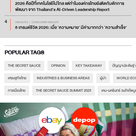
2026 คือปีที่เทคโนโลยีไปไกล แต่ทำไมองค์กรไทยยังติดกับดักการ
พัฒนา จาก Thailand’s AI-Driven Leadership Report
4
INSIGHTS
CONSUMER INSIGHT
8 เทรนด์ชีวิต 2026: เมื่อ ‘ความหมาย’ มีค่ามากกว่า ‘ความสำเร็จ’
POPULAR TAGS
THE SECRET SAUCE
OPINION
KEY TAKEAWAY
ปัญญาประดิษฐ์ 
เศรษฐกิจไทย
INDUSTRIES & BUSINESS AREAS
ผู้นำ
WORLD EC
การเมืองไทย
THE SECRET SAUCE SUMMIT 2025
เคน-นครินทร์ วนกิจไพบู