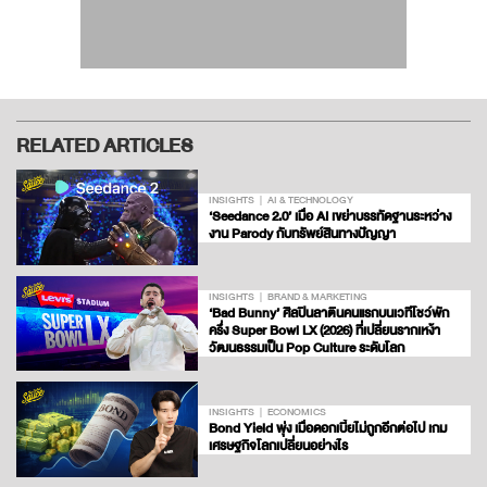
RELATED ARTICLES
INSIGHTS
AI & TECHNOLOGY
‘Seedance 2.0’ เมื่อ AI เขย่าบรรทัดฐานระหว่าง
งาน Parody กับทรัพย์สินทางปัญญา
INSIGHTS
BRAND & MARKETING
‘Bad Bunny’ ศิลปินลาตินคนแรกบนเวทีโชว์พัก
ครึ่ง Super Bowl LX (2026) ที่เปลี่ยนรากเหง้า
วัฒนธรรมเป็น Pop Culture ระดับโลก
INSIGHTS
ECONOMICS
Bond Yield พุ่ง เมื่อดอกเบี้ยไม่ถูกอีกต่อไป เกม
เศรษฐกิจโลกเปลี่ยนอย่างไร