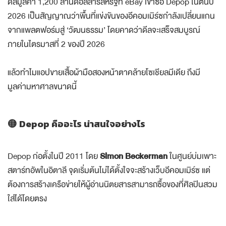
ดีลมูลค่า 1,200 ล้านดอลลาร์สหรัฐที่ eBay เข้าซื้อ Depop ในต้นปี
2026 เป็นสัญญาณว่าพื้นที่แข่งขันของอีคอมเมิร์ซกำลังเปลี่ยนแกน
จากแพลตฟอร์มสู่ ‘วัฒนธรรม’ โดยคาดว่าดีลจะเสร็จสมบูรณ์
ภายในไตรมาสที่ 2 ของปี 2026
แล้วทำไมแอปขายเสื้อผ้ามือสองหน้าตาคล้ายโซเชียลมีเดีย ถึงมี
มูลค่ามหาศาลขนาดนี้
🟡 Depop คืออะไร น่าสนใจอย่างไร
Depop ก่อตั้งในปี 2011 โดย
Simon Beckerman
ในศูนย์บ่มเพาะ
สตาร์ทอัพในอิตาลี จุดเริ่มต้นไม่ได้ตั้งใจจะสร้างเว็บอีคอมเมิร์ซ แต่
ต้องการสร้างเครือข่ายให้ผู้อ่านนิตยสารสามารถซื้อของที่ศิลปินสวม
ใส่ได้โดยตรง