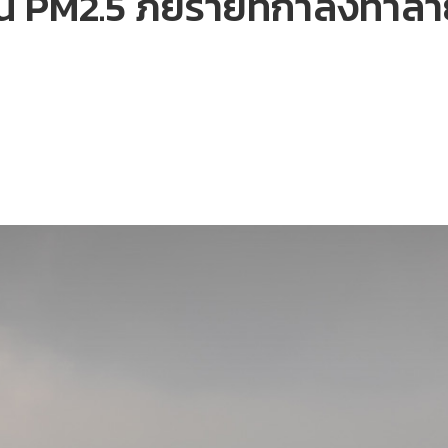
่น PM2.5 ภัยร้ายที่กำลังทำ