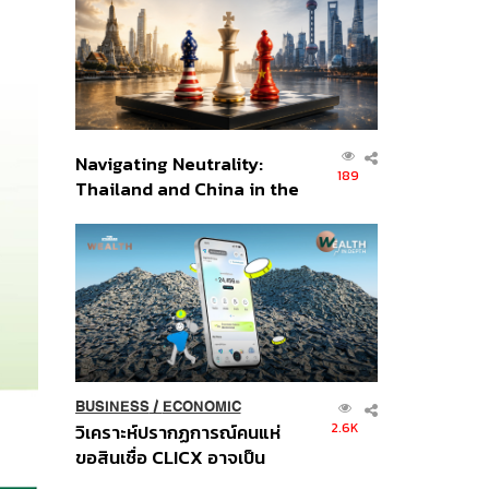
อินโดนีเซีย
Navigating Neutrality:
189
Thailand and China in the
Age of a New Global
Order
BUSINESS
/
ECONOMIC
2.6K
วิเคราะห์ปรากฏการณ์คนแห่
ขอสินเชื่อ CLICX อาจเป็น
เพียงยอดภูเขาน้ำแข็ง ของ