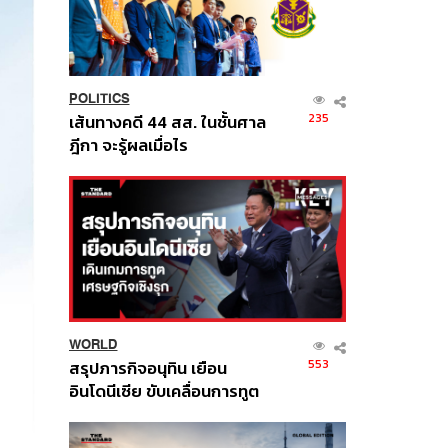
POLITICS
235
เส้นทางคดี 44 สส. ในชั้นศาล
ฎีกา จะรู้ผลเมื่อไร
WORLD
553
สรุปภารกิจอนุทิน เยือน
อินโดนีเซีย ขับเคลื่อนการทูต
เศรษฐกิจเชิงรุก ประกาศหุ้น
ส่วนยุทธศาสตร์ไทย –