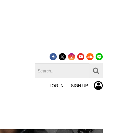
LOG IN
SIGN UP