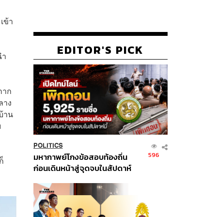
เข้า
EDITOR'S PICK
นำ
ากาก
กลาง
บ้าน
บ
POLITICS
596
มหากาพย์โกงข้อสอบท้องถิ่น
ก็
ก่อนเดินหน้าสู่จุดจบในสัปดาห์
นี้