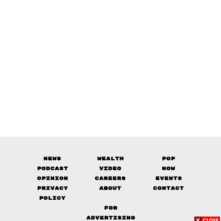
News
Wealth
Pop
Podcast
Video
Now
Opinion
Careers
Events
Privacy
About
Contact
Policy
FOR
ADVERTISING