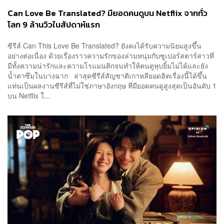
Can Love Be Translated? มียอดคนดูบน Netflix จากทั่ว
โลก 9 ล้านวิวในสัปดาห์แรก
ซีรีส์ Can This Love Be Translated? ยังคงได้รับความนิยมสูงขึ้น
อย่างต่อเนื่อง ด้วยเรื่องราวความรักของล่ามหนุ่มกับซูเปอร์สตาร์สาวที่
มีทั้งความน่ารักและความโรแมนติกจนทำให้คนดูหุบยิ้มไม่ได้และยัง
น้ำตาซึมในบางฉาก ล่าสุดซีรีส์สัญชาติเกาหลียอดฮิตเรื่องนี้ได้ขึ้น
แท่นเป็นผลงานซีรีส์ที่ไม่ใช่ภาษาอังกฤษ ที่มียอดคนดูสูงสุดเป็นอันดับ 1
บน Netflix ใ...