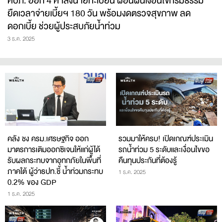
คปภ. ออก 4 คำสั่งนายทะเบียน ผ่อนผันเงื่อนไขกรมธรรม์
ยืดเวลาจ่ายเบี้ยฯ 180 วัน พร้อมงดตรวจสุขภาพ ลด
ดอกเบี้ย ช่วยผู้ประสบภัยน้ำท่วม
3 ธ.ค. 2025
คลัง ชง ครม.เศรษฐกิจ ออก
รวมมาให้ครบ! เปิดเกณฑ์ประเมิน
มาตรการเติมออกซิเจนให้แก่ผู้ได้
รถน้ำท่วม 5 ระดับและเงื่อนไขขอ
รับผลกระทบจากอุทกภัยในพื้นที่
คืนทุนประกันที่ต้องรู้
ภาคใต้ ผู้ว่าธปท.ชี้ น้ำท่วมกระทบ
1 ธ.ค. 2025
0.2% ของ GDP
1 ธ.ค. 2025