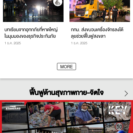
บทเรียนจากอุทกภัยที่หาดใหญ่
กทม. ส่งขบวนเครื่องจักรลงใต้
ในมุมมองของธุรกิจประกันภัย
ลุยช่วยฟื้นฟูสงขลา
1 ธ.ค. 2025
1 ธ.ค. 2025
MORE
ฟื้นฟูด้านสุขภาพกาย-จิตใจ