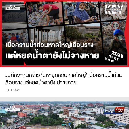
บันทึกจากนักข่าว ‘มหาอุทกภัยหาดใหญ่’ เมื่อคราบน้ำท่วม
เลือนราง แต่หยดน้ำตายังไม่จางหาย
1 ม.ค. 2026