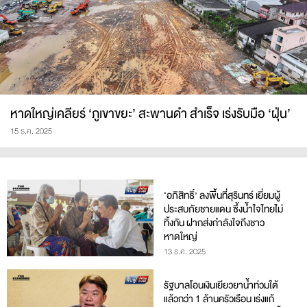
หาดใหญ่เคลียร์ ‘ภูเขาขยะ’ สะพานดำ สำเร็จ เร่งรับมือ ‘ฝุ่น’
15 ธ.ค. 2025
‘อภิสิทธิ์’ ลงพื้นที่สุรินทร์ เยี่ยมผู้
ประสบภัยชายแดน ซึ้งน้ำใจไทยไม่
ทิ้งกัน ฝากส่งกำลังใจถึงชาว
หาดใหญ่
13 ธ.ค. 2025
รัฐบาลโอนเงินเยียวยาน้ำท่วมใต้
แล้วกว่า 1 ล้านครัวเรือน เร่งแก้