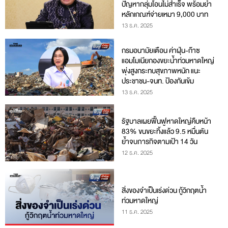
ปัญหากลุ่มโอนไม่สำเร็จ พร้อมย้ำ
หลักเกณฑ์จ่ายเหมา 9,000 บาท
13 ธ.ค. 2025
กรมอนามัยเตือน ค่าฝุ่น-ก๊าซ
แอมโมเนียกองขยะน้ำท่วมหาดใหญ่
พุ่งสูงกระทบสุขภาพหนัก แนะ
ประชาชน-จนท. ป้องกันเข้ม
13 ธ.ค. 2025
รัฐบาลเผยฟื้นฟูหาดใหญ่คืบหน้า
83% ขนขยะทิ้งแล้ว 9.5 หมื่นตัน
ย้ำจบภารกิจตามเป้า 14 วัน
12 ธ.ค. 2025
สิ่งของจำเป็นเร่งด่วน กู้วิกฤตน้ำ
ท่วมหาดใหญ่
11 ธ.ค. 2025