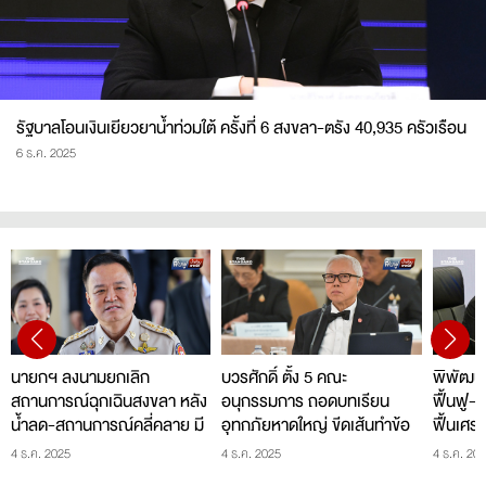
รัฐบาลโอนเงินเยียวยาน้ำท่วมใต้ ครั้งที่ 6 สงขลา-ตรัง 40,935 ครัวเรือน
6 ธ.ค. 2025
นายกฯ ลงนามยกเลิก
บวรศักดิ์ ตั้ง 5 คณะ
พิพัฒน์น
สถานการณ์ฉุกเฉินสงขลา หลัง
อนุกรรมการ ถอดบทเรียน
ฟื้นฟู-
น้ำลด-สถานการณ์คลี่คลาย มี
อุทกภัยหาดใหญ่ ขีดเส้นทำข้อ
ฟื้นเศร
ผลตั้งแต่ 5 ธ.ค.
เสนอส่ง ครม.ใน 3 เดือน ตั้งเป้า
ชูท่องเ
4 ธ.ค. 2025
4 ธ.ค. 2025
4 ธ.ค. 20
ให้คนในพื้นที่ สบายใจ-นอน
จังหวัด