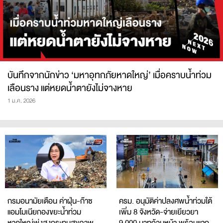
บันทึกจากนักข่าว ‘มหาอุทกภัยหาดใหญ่’ เมื่อคราบน้ำท่วม
เลือนราง แต่หยดน้ำตายังไม่จางหาย
1 ม.ค. 2026
กรมอนามัยเตือน ค่าฝุ่น-ก๊าซ
ครม. อนุมัติค่าปลงศพน้ำท่วมใต้
แอมโมเนียกองขยะน้ำท่วม
เพิ่ม 8 จังหวัด-จ่ายเยียวยา
หาดใหญ่พุ่งสูงกระทบสุขภาพ
9,000 บาทถ้วนหน้า พร้อมแจก