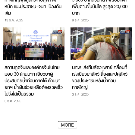
หนัก แนะประชาชน-จนท. ป้องกัน
เพิ่มตามขั้นบันได สูงสุด 20,000
เข้ม
บาท
13 ธ.ค. 2025
9 ธ.ค. 2025
สถานทูตจีนและองค์กรจีนในไทย
​นทพ. ส่งทีมสัตวแพทย์เคลื่อนที่
มอบ 30 ล้านบาท เยียวยาผู้
เร่งเยียวยาสัตว์เลี้ยงและปศุสัตว์
ประสบภัยน้ำท่วมภาคใต้ ด้านนา
ของประชาชนหลังน้ำท่วม
ยกฯ ย้ำเงินช่วยเหลือต้องรวดเร็ว
หาดใหญ่
โปร่งใสเป็นธรรม
3 ธ.ค. 2025
3 ธ.ค. 2025
MORE