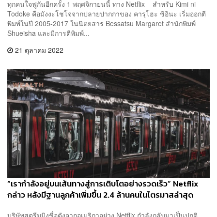
ทุกคนใจฟูกันอีกครั้ง 1 พฤศจิกายนนี้ ทาง Netflix สำหรับ Kimi ni
Todoke คือมังงะโชโจจากปลายปากกาของ คารุโฮะ ชิอินะ เริ่มออกตี
พิมพ์ในปี 2005-2017 ในนิตยสาร Bessatsu Margaret สำนักพิมพ์
Shueisha และมีการตีพิมพ์...
21 ตุลาคม 2022
“เรากำลังอยู่บนเส้นทางสู่การเติบโตอย่างรวดเร็ว” Netflix
กล่าว หลังมีฐานลูกค้าเพิ่มขึ้น 2.4 ล้านคนในไตรมาสล่าสุด
บริษัทสตรีมมิงชื่อดังจากอเมริกาอย่าง Netflix กำลังกลับมาเป็นปกติ