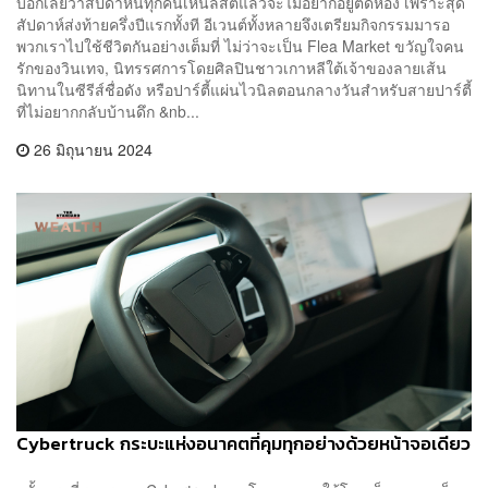
บอกเลยว่าสัปดาห์นี้ทุกคนเห็นลิสต์แล้วจะไม่อยากอยู่ติดห้อง เพราะสุด
สัปดาห์ส่งท้ายครึ่งปีแรกทั้งที อีเวนต์ทั้งหลายจึงเตรียมกิจกรรมมารอ
พวกเราไปใช้ชีวิตกันอย่างเต็มที่ ไม่ว่าจะเป็น Flea Market ขวัญใจคน
รักของวินเทจ, นิทรรศการโดยศิลปินชาวเกาหลีใต้เจ้าของลายเส้น
นิทานในซีรีส์ชื่อดัง หรือปาร์ตี้แผ่นไวนิลตอนกลางวันสำหรับสายปาร์ตี้
ที่ไม่อยากกลับบ้านดึก &nb...
26 มิถุนายน 2024
Cybertruck กระบะแห่งอนาคตที่คุมทุกอย่างด้วยหน้าจอเดียว