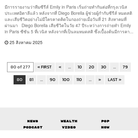
มีการรายงานว่าทีมซีรีส์ Emily in Paris เริ่มถ่ายทำกันต่อที่กรุงเวนิส
ประเทศอิตาลีแล้ว หลังจากที่ Diego Borella ผู้ช่วยผู้กำกับซีรีส์ หมดสติ
และเสียชีวิตอย่างไม่มีใครคาดคิดในกองถ่ายเมื่อวันที่ 21 สิงหาคมที่
ผ่านมา Diego Borella เสียชีวิตในวัย 47 ปีระหว่างการถ่ายทำ Emily
in Paris ซีซัน 5 ที่เวนิส หลังจากที่เป็นลมหมดสติ ซึ่งเบื้องต้นมีการคา...
25 สิงหาคม 2025
80 of 277
« FIRST
«
...
10
20
30
...
79
80
81
...
90
100
110
...
»
LAST »
News
Wealth
Pop
Podcast
Video
Now
Opinion
Careers
Events