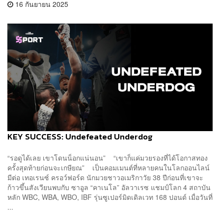
16 กันยายน 2025
KEY SUCCESS: Undefeated Underdog
“รอดูได้เลย เขาโดนน็อกแน่นอน” “เขาก็แค่มวยรองที่ได้โอกาสทอง
ครั้งสุดท้ายก่อนจะเกษียณ” เป็นคอมเมนต์ที่หลายคนในโลกออนไลน์
มีต่อ เทอเรนซ์ ครอว์ฟอร์ด นักมวยชาวอเมริกาวัย 38 ปีก่อนที่เขาจะ
ก้าวขึ้นสังเวียนพบกับ ซาอูล “คาเนโล” อัลวาเรซ แชมป์โลก 4 สถาบัน
หลัก WBC, WBA, WBO, IBF รุ่นซูเปอร์มิดเดิลเวท 168 ปอนด์ เมื่อวันที่
...