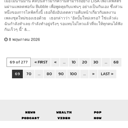
เมื่อไม่นานมานี้ ศิลปินสาวมากความสามารถอย่าง LISA เพิ่งไลฟ์สตรี
มผ่านแพลตฟอร์ม Bubble เพื่อพูดคุยกับแฟนๆ อย่างเป็นกันเอง ซึ่งส่วน
หนึ่งของการไลฟ์ครั้งนี้ เธอก็ยังอัปเดตความคืบหน้าเกี่ยวกับผลงาน
เพลงชุดใหม่ของเธอด้วย เธอกล่าวว่า “อัลบั้มใหม่เหรอ? ใช่แล้วล่ะ
ฉันกำลังทำเลย กำลังทำอยู่จริงๆ รอแทบไม่ไหวแล้วที่จะให้ทุกคนได้ฟัง
กันเร็วๆ นี้” &...
8 พฤษภาคม 2026
69 of 277
« FIRST
«
...
10
20
30
...
68
69
70
...
80
90
100
...
»
LAST »
News
Wealth
Pop
Podcast
Video
Now
Opinion
Careers
Events