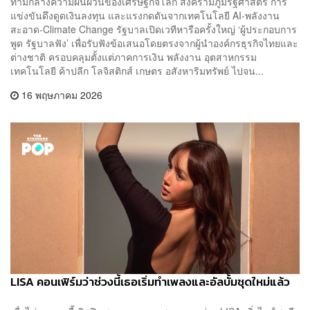
ท่ามกลางความผันผวนของเศรษฐกิจโลก สงครามภูมิรัฐศาสตร์ การ
แข่งขันดึงดูดเงินลงทุน และแรงกดดันจากเทคโนโลยี AI-พลังงาน
สะอาด-Climate Change รัฐบาลเปิดเวทีหารือครั้งใหญ่ ‘ผู้ประกอบการ
พูด รัฐบาลฟัง’ เพื่อรับฟังข้อเสนอโดยตรงจากผู้นำองค์กรธุรกิจไทยและ
ต่างชาติ ครอบคลุมตั้งแต่ภาคการเงิน พลังงาน อุตสาหกรรม
เทคโนโลยี ค้าปลีก โลจิสติกส์ เกษตร อสังหาริมทรัพย์ ไปจน...
16 พฤษภาคม 2026
LISA คอนเฟิร์มว่าช่วงนี้เธอเริ่มทำเพลงและอัลบั้มชุดใหม่แล้ว