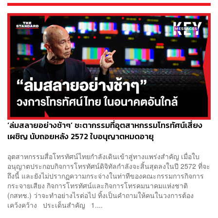
‘ล่มสลายอย่างช้าๆ’ ชะตากรรมที่อุตสาหกรรมโทรทัศน์เสี่ยง
เผชิญ นับถอยหลัง 2572 ใบอนุญาตหมดอายุ
อุตสาหกรรมสื่อโทรทัศน์ไทยกำลังเดินเข้าสู่ทางแพร่งสำคัญ เมื่อใบ
อนุญาตประกอบกิจการโทรทัศน์ดิจิทัลกำลังจะสิ้นสุดลงในปี 2572 ที่จะ
ถึงนี้ และยังไม่ปรากฏความกระจ่างในท่าทีของคณะกรรมการกิจการ
กระจายเสียง กิจการโทรทัศน์และกิจการโทรคมนาคมแห่งชาติ
(กสทช.) ว่าจะทำอย่างไรต่อไป ทิ้งเป็นคำถามให้คนในวงการต้อง
เคว้งคว้าง ประเด็นสำคัญ 1....