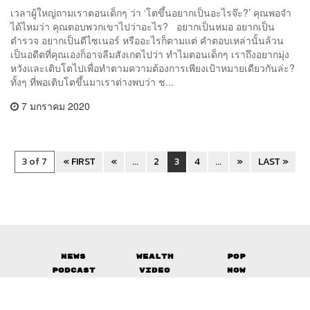
[Advertorial]
เวลาผู้ใหญ่ถามเราตอนเด็กๆ ว่า ‘โตขึ้นอยากเป็นอะไรจ๊ะ?’ คุณพอจำ
ได้ไหมว่า คุณตอบพวกเขาไปว่าอะไร? อยากเป็นหมอ อยากเป็น
ตำรวจ อยากเป็นดีไซเนอร์ หรืออะไรก็ตามแต่ คำตอบเหล่านั้นล้วน
เป็นอดีตที่คุณเองก็อาจลืมสังเกตไปว่า ทำไมตอนเด็กๆ เราถึงอยากมุ่ง
หวังและเติบโตไปเพื่อทำตามความต้องการเพียงเป้าหมายเดียวกันล่ะ?
ทั้งๆ ที่พอเติบโตขึ้นมาเราต่างพบว่า ช...
7 มกราคม 2020
3 of 7
« FIRST
«
...
2
3
4
...
»
LAST »
News
Wealth
Pop
Podcast
Video
Now
Opinion
Careers
Events
Privacy
About
Contact