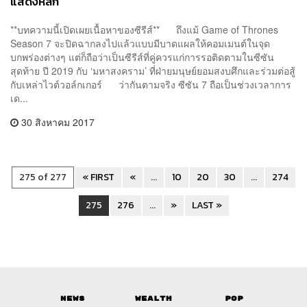
แสดงหลัก
**บทความนี้เปิดเผยเนื้อหาของซีรีส์** ถึงแม้ Game of Thrones
Season 7 จะปิดฉากลงไปแล้วแบบมีบาดแผลให้คอมเมนต์ในจุด
บกพร่องต่างๆ แต่ก็ถือว่าเป็นซีรีส์ที่คู่ควรแก่การรอติดตามในซีซัน
สุดท้าย ปี 2019 กับ ‘มหาสงคราม’ ที่ฝ่ายมนุษย์ยอมสงบศึกและร่วมต่อสู้
กับเหล่าไวต์วอล์กเกอร์ ว่ากันตามจริง ซีซัน 7 ถือเป็นช่วงเวลาการ
เด...
30 สิงหาคม 2017
275 of 277
« FIRST
«
...
10
20
30
...
274
275
276
...
»
LAST »
News
Wealth
Pop