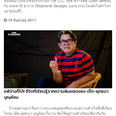
ของสองโปรดิวเซอร์จากเรื่อง The O.C. จอช ชวาร์ตซ์ (Josh Swartz)
กับ สเตฟานี ซาเวจ (Stephanie Savage) นอกจากจะโด่งดังไปทั่วโลก
จนวัยรุ่นที่ไ...
19 กันยายน 2017
แพ้บ้างก็ได้! ชีวิตที่เรียนรู้จากความล้มเหลวของ เต็ด-ยุทธนา
บุญอ้อม
ถ้าเคยผ่านตาเรื่องราวประเภทบุคคลที่ประสบความสำเร็จทั้งที่เรียน
ไม่จบ เต็ด-ยุทธนา บุญอ้อม ก็น่าจะจัดให้อยู่ร่วมทำเนียบเดียวกันกับ