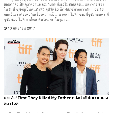
ยอมตกลงเป็นคู่เดตงานพรอมกับคนที่เธอไม่ชอบเลย... และทายซิว่า
ในวันนี้ ซู่ชิงผู้เป็นคนทำทีวี ดูทีวีหรือเน็ตฟลิกซ์มากกว่ากัน... 02.18
ก่อนอื่นเราต้องคุยกันเรื่องความเป็น ‘นางฟ้า ไอที ’ ของพี่ซู่ชิงก่อนค่ะ พี่
ซู่ชิงชอบ ไอที มาตั้งแต่ต้นไหมคะ โบรู้มาว่...
13 กันยายน 2017
มาแล้ว! First They Killed My Father หนังกำกับโดย แอนเจ
ลินา โจลี