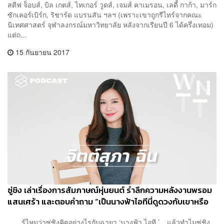
สตีฟ จ็อบส์, บิล เกตส์, ไทเกอร์ วูดส์, เจมส์ คาเมรอน, เลดี้ กาก้า, มาร์ก
ซักเคอร์เบิร์ก, ริชาร์ด แบรนสัน ฯลฯ (เพราะเขาถูกรีไทร์จากคณะ
นิเทศศาสตร์ จุฬาลงกรณ์มหาวิทยาลัย หลังจากเรียนปี 6 ได้ครึ่งเทอม)
แต่ถ...
15 กันยายน 2017
ซู่ชิง เล่าเรื่องการสัมภาษณ์หุ่นยนต์ รำลึกความหลังงานพรอม
แสนเศร้า และตอบคำถาม “เป็นนางฟ้าไอทีนี่ดูดวงกับเขาหรือ
เปล่า?”
รู้ไหมว่าซู่ชิงคิดอย่างไรกับฉายา ‘นางฟ้า ไอที ’... แล้วทำไมซู่ชิง