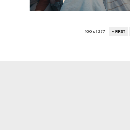
100 of 277
« FIRST