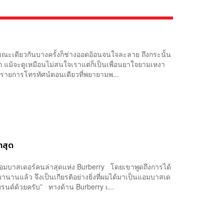
่ง ขณะเดียวกันบางครั้งก็ช่างออดอ้อนจนใจละลาย ถึงกระนั้น
ดตลก แม้จะดูเหมือนไม่สนใจเราแต่ก็เป็นเพื่อนยาใจยามเหงา
x รายการโทรทัศน์ตอนเดียวที่พยายามพ...
าสุด
์แอมบาสเดอร์คนล่าสุดแห่ง Burberry โดยเขาพูดถึงการได้
มานานแล้ว จึงเป็นเกียรติอย่างยิ่งที่ผมได้มาเป็นแอมบาสเด
นด์ด้วยครับ” ทางด้าน Burberry เ...