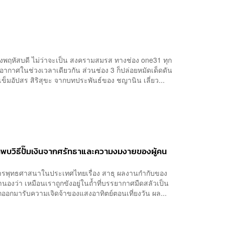
ร์ถึงพฤหัสบดี ไม่ว่าจะเป็น สงครามสมรส ทางช่อง one31 ทุก
อกอากาศในช่วงเวลาเดียวกัน ส่วนช่อง 3 ก็ปล่อยหมัดเด็ดดัน
ข็มอัปสร สิริสุขะ จากบทประพันธ์ของ ชญานิน เลี่ยว...
่ค้นพบวิธีปั๊มเงินจากศรัทธาและความงมงายของผู้คน
วงการพุทธศาสนาในประเทศไทยเรื่อง สาธุ ผลงานกำกับของ
ว่า เหมือนเราถูกขังอยู่ในถ้ำที่บรรยากาศมืดสลัวเป็น
ากออกมารับความเจิดจ้าของแสงอาทิตย์ตอนเที่ยงวัน ผล...