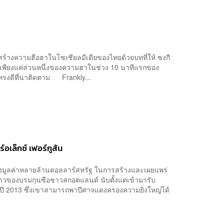
ก็สร้างความฮือฮาในโซเชียลมีเดียของไทยด้วยบทที่ให้ ซงกี
็นเพียงแค่ส่วนหนึ่งของความฮาในช่วง 10 นาทีแรกของ
์ทรงดีที่น่าติดตาม Frankly...
อเล็กซ์ เฟอร์กูสัน
กลงมูลค่าหลายล้านดอลลาร์สหรัฐ ในการสร้างและเผยแพร่
่องราวของบรมกุนซือชาวสกอตแลนด์ นับตั้งแต่เข้ามารับ
ปี 2013 ซึ่งเขาสามารถพาปีศาจแดงครองความยิ่งใหญ่ได้