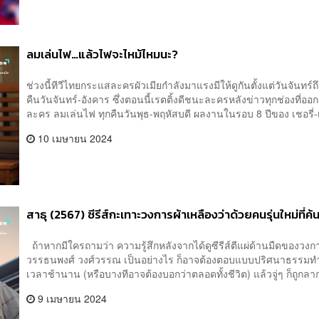
ลมเล่นไฟ…แล้วไฟจะไหม้ไหมนะ?
ช่วงนี้ทีวีไทยกระแสละครผัวเมียกำลังมาแรงมีให้ดูกันตั้งแต่วันจันท
คืนวันจันทร์-อังคาร ซึ่งตอนนี้เรตติ้งดีชนะละครหลังข่าวทุกช่องที่อ
ละคร ลมเล่นไฟ ทุกคืนวันพุธ-พฤหัสบดี ผลงานในรอบ 8 ปีของ เชอรี่-เ
10 เมษายน 2024
สาธุ (2567) ซีรีส์กะเทาะวงการผ้าเหลืองว่าด้วยคนรุ่นใหม่ที
ถ้าหากมีใครถามว่า ความรู้สึกหลังจากได้ดูซีรีส์ตีแผ่ด้านมืดของ
วรรธนพงศ์ วงศ์วรรณ เป็นอย่างไร ก็อาจต้องตอบแบบปริศนาธรรมทำนอง
เวลาช้านาน (หรือบางทีอาจต้องบอกว่าตลอดทั้งชีวิต) แล้วจู่ๆ ก็ถูกล
9 เมษายน 2024