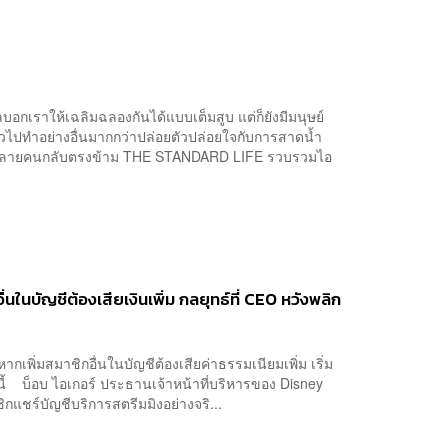
บอกเราให้เฉลิมฉลองกันได้แบบเต็มสูบ แต่ก็ยังมีมนุษย์
วไปทำอย่างอื่นมากกว่าปล่อยตัวปล่อยใจกับการสาดน้ำ
ต่หลายคนกลับตรงข้าม THE STANDARD LIFE รวบรวมไอ
นในบัญชีต้องเสียเงินเพิ่ม กลยุทธ์ที่ CEO หวังพลิก
หากเพิ่มสมาชิกอื่นในบัญชีต้องเสียค่าธรรมเนียมเพิ่ม เริ่ม
ี้ บ็อบ ไอเกอร์ ประธานเจ้าหน้าที่บริหารของ Disney
ิกแชร์บัญชีบริการสตรีมมิงอย่างจริ...