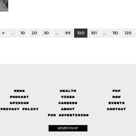
«
...
10
20
30
...
99
100
101
...
110
120
News
Wealth
Pop
Podcast
Video
Now
Opinion
Careers
Events
Privacy Policy
About
Contact
FOR ADVERTISING
MEMBERSHIP