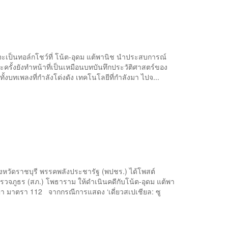
เป็นทอล์กโชว์ที่ โน้ต-อุดม แต้พานิช นำประสบการณ์
่ละครั้งยังทำหน้าที่เป็นเหมือนบทบันทึกประวัติศาสตร์ของ
้งบทเพลงที่กำลังโด่งดัง เทคโนโลยีที่กำลังมา ไปจ...
ังหวัดราชบุรี พรรคพลังประชารัฐ (พปชร.) ได้โพสต์
วจภูธร (สภ.) โพธาราม ให้ดำเนินคดีกับโน้ต-อุดม แต้พา
 มาตรา 112 จากกรณีการแสดง ‘เดี่ยวสเปเชียล: ซู