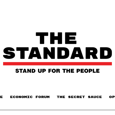
E
ECONOMIC FORUM
THE SECRET SAUCE​
OP