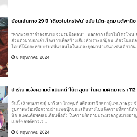
ย้อนเส้นทาง 29 ปี ‘เดี่ยวไมโครโฟน’ ฉบับ โน้ต-อุดม แต้พานิช
“หากพวกเรากำลังสบาย จงปรบมือพลัน” นอกจาก เดี่ยวไมโครโฟน จะ
ส่วนตัวมาบอกเล่าเรื่องราวเพื่อสร้างเสียงหัวเราะแก่ผู้ชม เดี่ยวในแต
ไทยที่โน้ตจะหยิบบริบทที่น่าสนใจในแต่ละยุคมานำเสนอเช่นเดียวกัน ทั
8 พฤษภาคม 2024
ปารีณาแจ้งความดำเนินคดี ‘โน้ต อุดม’ ในความผิดมาตรา 112
วันนี้ (8 พฤษภาคม) ปารีณา ไกรคุปต์ อดีตสมาชิกสภาผู้แทนราษฎร จ
รูปภาพพร้อมข้อความผ่านเฟซบุ๊กขณะเดินทางไปแจ้งความที่สถานีตำร
นิช สแตนด์อัพคอเมเดียนชื่อดัง ในความผิดตามประมวลกฎหมายอาญา
เปอร์ซอฟต์พาวเว...
8 พฤษภาคม 2024