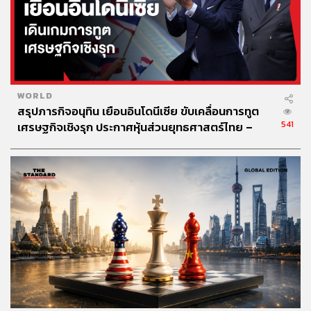
WORLD
สรุปภารกิจอนุทิน เยือนอินโดนีเซีย ขับเคลื่อนการทูต
541
เศรษฐกิจเชิงรุก ประกาศหุ้นส่วนยุทธศาสตร์ไทย –
อินโดนีเซีย