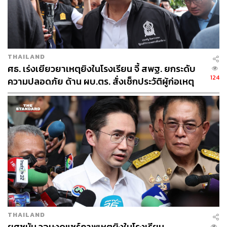
THAILAND
ศธ. เร่งเยียวยาเหตุยิงในโรงเรียน จี้ สพฐ. ยกระดับ
124
ความปลอดภัย ด้าน ผบ.ตร. สั่งเช็กประวัติผู้ก่อเหตุ
หลังพบยิงจุดตายแม่นยำ
THAILAND
ยศชนัน วอนงดแชร์ภาพเหตุยิงในโรงเรียน