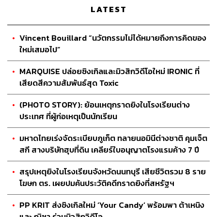
LATEST
Vincent Bouillard “นวัตกรรมไม่ได้หมายถึงการคิดของ
ใหม่เสมอไป”
MARQUISE ปล่อยซิงเกิลและมิวสิกวิดีโอใหม่ IRONIC ที่
เสียดสีความสัมพันธ์สุด Toxic
(PHOTO STORY): ย้อนเหตุกราดยิงในโรงเรียนต่าง
ประเทศ ที่ผู้ก่อเหตุเป็นนักเรียน
มหาดไทยเร่งจัดระเบียบภูเก็ต ทลายนอมินีต่างชาติ คุมเจ็ต
สกี สางบริษัทฮุบที่ดิน เคลียร์ใบอนุญาตโรงแรมค้าง 7 ปี
สรุปเหตุยิงในโรงเรียนจังหวัดนนทบุรี เสียชีวิตรวม 8 ราย
โฆษก ตร. เผยปมค้นประวัติคดีกราดยิงที่สหรัฐฯ
PP KRIT ส่งซิงเกิลใหม่ ‘Your Candy’ พร้อมพา ต้าเหนิง
และ ณิชา ร่วมมิวสิกวิดีโอ