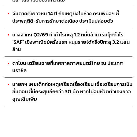
จับตาคดีเยาวชน 14 ปี ก่อเหตุยิงในห้าง กรมพินิจฯ ชี้
ประพฤติดี-รับการรักษาต่อเนื่อง ประเมินปล่อยตัว
บางจากฯ Q2/69 ทำกำไรทะลุ 1.2 หมื่นล้าน เริ่มบุ๊กกำไร
‘SAF’ เชิงพาณิชย์ครั้งแรก หนุนรายได้ครึ่งปีทะลุ 3.2 แสน
ล้าน
ตาโขน เตรียมฉายที่เทศกาลภาพยนตร์ไทย ณ ประเทศ
บราซิล
นายกฯ เผยเด็กก่อเหตุเครียดเรื่องเรียน เชื่อเตรียมการเป็น
ขั้นตอน ชี้มีกระสุนอีกกว่า 30 นัด หากไม่จบชีวิตตัวเองอาจ
สูญเสียเพิ่ม