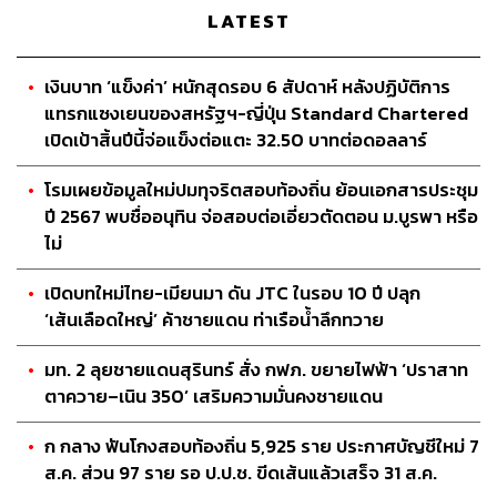
LATEST
เงินบาท ‘แข็งค่า’ หนักสุดรอบ 6 สัปดาห์ หลังปฏิบัติการ
แทรกแซงเยนของสหรัฐฯ-ญี่ปุ่น Standard Chartered
เปิดเป้าสิ้นปีนี้จ่อแข็งต่อแตะ 32.50 บาทต่อดอลลาร์
โรมเผยข้อมูลใหม่ปมทุจริตสอบท้องถิ่น ย้อนเอกสารประชุม
ปี 2567 พบชื่ออนุทิน จ่อสอบต่อเอี่ยวตัดตอน ม.บูรพา หรือ
ไม่
เปิดบทใหม่ไทย-เมียนมา ดัน JTC ในรอบ 10 ปี ปลุก
‘เส้นเลือดใหญ่’ ค้าชายแดน ท่าเรือน้ำลึกทวาย
มท. 2 ลุยชายแดนสุรินทร์ สั่ง กฟภ. ขยายไฟฟ้า ‘ปราสาท
ตาควาย–เนิน 350’ เสริมความมั่นคงชายแดน
ก กลาง ฟันโกงสอบท้องถิ่น 5,925 ราย ประกาศบัญชีใหม่ 7
ส.ค. ส่วน 97 ราย รอ ป.ป.ช. ขีดเส้นแล้วเสร็จ 31 ส.ค.