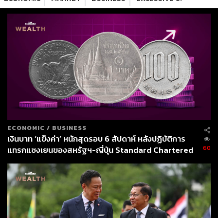
ECONOMIC
/
BUSINESS
เงินบาท ‘แข็งค่า’ หนักสุดรอบ 6 สัปดาห์ หลังปฏิบัติการ
60
แทรกแซงเยนของสหรัฐฯ-ญี่ปุ่น Standard Chartered
เปิดเป้าสิ้นปีนี้จ่อแข็งต่อแตะ 32.50 บาทต่อดอลลาร์