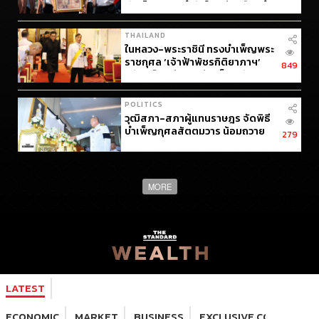
ผ่านโครงการกำลังใจฯ พ้นเรือนจำ
ชั่วคราวเขากลิ้ง
THAILAND
ในหลวง-พระราชินี ทรงบำเพ็ญพระ
ราชกุศล ‘เจ้าฟ้าพัชรกิติยาภาฯ’
849
กษัตริย์จิกมี-ราชินี เสด็จฯ ร่วม
อาลัย
POLITICS
วุฒิสภา-สภาผู้แทนราษฎร จัดพิธี
บำเพ็ญกุศลสัตตมวาร น้อมถวาย
279
พระกุศลแด่ ‘เจ้าฟ้าพัชรกิตติยา
ภาฯ’
MORE
LATEST
ECONOMIC
MARKET
BUSINESS
EXCLUSIVE CONTENT