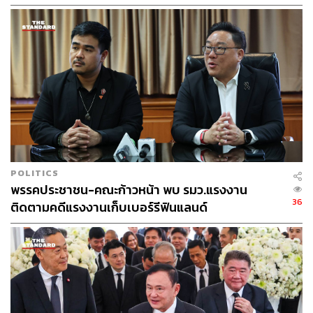
ม.บูรพา หรือไม่
POLITICS
พรรคประชาชน-คณะก้าวหน้า พบ รมว.แรงงาน
36
ติดตามคดีแรงงานเก็บเบอร์รีฟินแลนด์