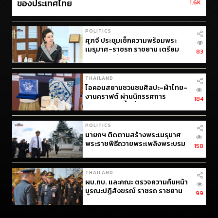
ของประเทศไทย
1.6K
POLITICS
ศุภจี ประชุมเช็กความพร้อมพระ
เมรุมาศ-ราชรถ ราชยาน เตรียม
83
พระราชพิธีถวายพระเพลิงพระบรม
ศพพระพันปีหลวง
THAILAND
ไอคอนสยามชวนชมศิลปะ-ผ้าไทย-
งานคราฟต์ ผ่านนิทรรศการ
184
กิจกรรมและพื้นที่สร้างสรรค์ตลอด
เดือนวันแม่ [ADVERTORIAL]
POLITICS
นายกฯ ติดตามสร้างพระเมรุมาศ
พระราชพิธีถวายพระเพลิงพระบรม
158
ศพ คืบหน้ากว่า 90%
THAILAND
ผบ.ทบ. และคณะ ตรวจความคืบหน้า
บูรณะปฏิสังขรณ์ ราชรถ ราชยาน
99
ในพระราชพิธีถวายพระเพลิง
พระบรมศพ พระพันปีหลวง