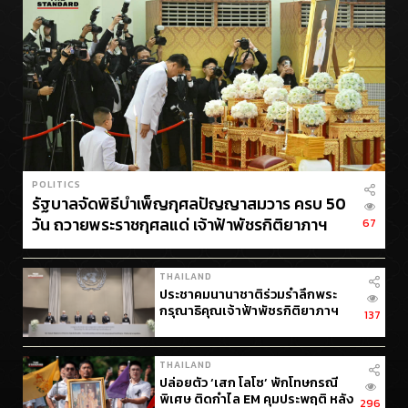
POLITICS
รัฐบาลจัดพิธีบำเพ็ญกุศลปัญญาสมวาร ครบ 50
วัน ถวายพระราชกุศลแด่ เจ้าฟ้าพัชรกิติยาภาฯ
67
THAILAND
ประชาคมนานาชาติร่วมรำลึกพระ
กรุณาธิคุณเจ้าฟ้าพัชรกิติยาภาฯ
137
THAILAND
ปล่อยตัว ‘เสก โลโซ’ พักโทษกรณี
พิเศษ ติดกำไล EM คุมประพฤติ หลัง
296