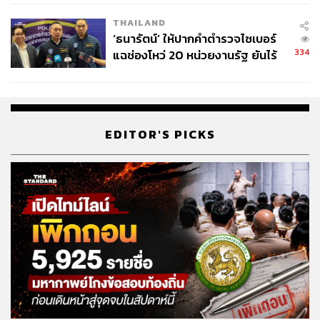
เวลล์ฯ’ ฟ้อง ‘โทน บางแค’ ผิดนัด
THAILAND
จ่ายหนี้-แอบระบุแบรนด์
‘ธนารัตน์’ ให้ปากคำตำรวจไซเบอร์
334
แฉช่องโหว่ 20 หน่วยงานรัฐ ยันไร้
นัยทางการเมือง
EDITOR'S PICKS