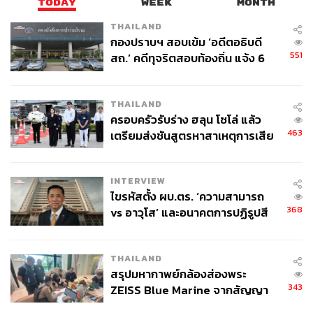
TODAY
WEEK
MONTH
THAILAND
กองปราบฯ สอบเข้ม ‘อดีตอธิบดี
551
สถ.’ คดีทุจริตสอบท้องถิ่น แจ้ง 6
ข้อหาหนัก จ่อชง ป.ป.ช. 12 ส.ค. นี้
THAILAND
ครอบครัวรับร่าง ฮลุน โซโล่ แล้ว
463
เตรียมส่งชันสูตรหาสาเหตุการเสีย
ชีวิต
INTERVIEW
ไขรหัสตั้ง ผบ.ตร. ‘ความสามารถ
368
vs อาวุโส’ และอนาคตการปฏิรูปสี
กากี กับ พล.ต.อ. เอก อังสนานนท์
THAILAND
สรุปมหากาพย์กล้องส่องพระ
343
ZEISS Blue Marine จากสัญญา
ผลิต 8.3 ล้าน สู่ข้อพิพาท ‘มา