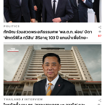
POLITICS
ทักษิณ ร่วมสวดพระอภิธรรมศพ ‘พล.ต.ท. ผ่อน’ บิดา
87
‘พักตร์พิไล ทวีสิน’ สิริอายุ 103 ปี แกนนำเพื่อไทย-
บุคคลหลากวงการร่วมอาลัย
THAILAND
/
INTERVIEW
ไขรหัสตั้ง ผบ.ตร. ‘ความสามารถ vs อาวุโส’ และ