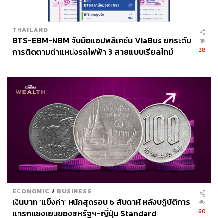
THAILAND
BTS-EBM-NBM จับมือแอปพลิเคชัน ViaBus ยกระดับ
28
การติดตามตำแหน่งรถไฟฟ้า 3 สายแบบเรียลไทม์
ECONOMIC
/
BUSINESS
เงินบาท ‘แข็งค่า’ หนักสุดรอบ 6 สัปดาห์ หลังปฏิบัติการ
60
แทรกแซงเยนของสหรัฐฯ-ญี่ปุ่น Standard