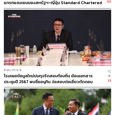
60
แทรกแซงเยนของสหรัฐฯ-ญี่ปุ่น Standard Chartered
เปิดเป้าสิ้นปีนี้จ่อแข็งต่อแตะ 32.50 บาทต่อดอลลาร์
POLITICS
โรมเผยข้อมูลใหม่ปมทุจริตสอบท้องถิ่น ย้อนเอกสาร
33
ประชุมปี 2567 พบชื่ออนุทิน จ่อสอบต่อเอี่ยวตัดตอน
ม.บูรพา หรือไม่