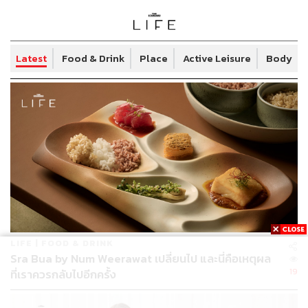
Latest
Food & Drink
Place
Active Leisure
Body & 
LIFE | FOOD & DRINK
Sra Bua by Num Weerawat เปลี่ยนไป และนี่คือเหตุผล
19
ที่เราควรกลับไปอีกครั้ง