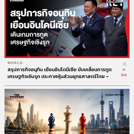
WORLD
สรุปภารกิจอนุทิน เยือนอินโดนีเซีย ขับเคลื่อนการทูต
514
เศรษฐกิจเชิงรุก ประกาศหุ้นส่วนยุทธศาสตร์ไทย –
อินโดนีเซีย