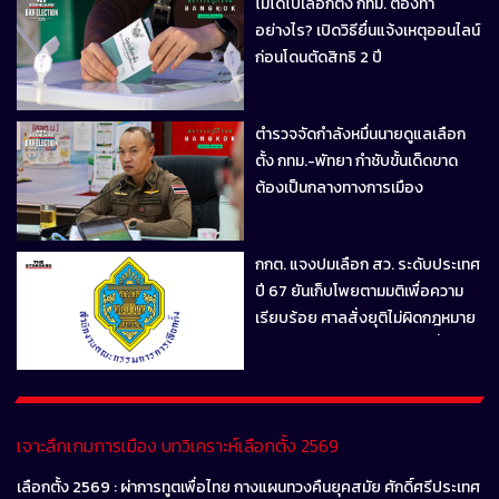
ไม่ได้ไปเลือกตั้ง กทม. ต้องทำ
อย่างไร? เปิดวิธียื่นแจ้งเหตุออนไลน์
ก่อนโดนตัดสิทธิ 2 ปี
ตำรวจจัดกำลังหมื่นนายดูแลเลือก
ตั้ง กทม.-พัทยา กำชับขั้นเด็ดขาด
ต้องเป็นกลางทางการเมือง
กกต. แจงปมเลือก สว. ระดับประเทศ
ปี 67 ยันเก็บโพยตามมติเพื่อความ
เรียบร้อย ศาลสั่งยุติไม่ผิดกฎหมาย
พร้อมโต้ปมผู้ตรวจการเลือกตั้งแจ้ง
เบาะแสฮั้ว
เจาะลึกเกมการเมือง บทวิเคราะห์เลือกตั้ง 2569
เลือกตั้ง 2569 : ผ่าการทูตเพื่อไทย กางแผนทวงคืนยุคสมัย ศักดิ์ศรีประเทศ