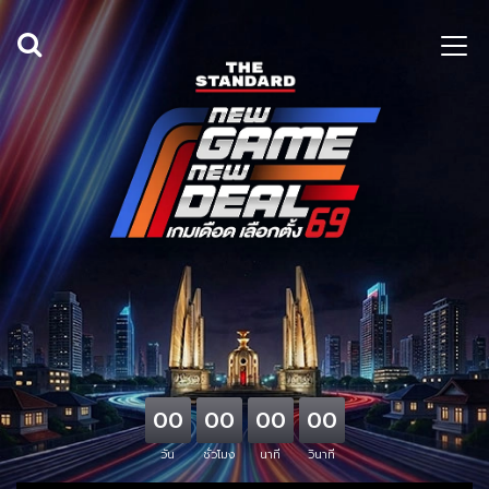
00
00
00
00
วัน
ชั่วโมง
นาที
วินาที