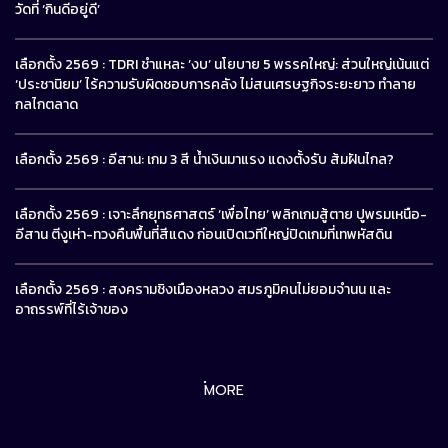
วัดที่ ‘กินดีอยู่ดี’
เลือกตั้ง 2569 : TDRI ชำแหละ ‘งบ’ นโยบาย 5 พรรคใหญ่: ส่วนใหญ่เน้นแต่
‘ประชานิยม’ ไร้ความรับผิดชอบการคลัง ไม่สนเศรษฐกิจระยะยาว ทำลาย
กลไกตลาด
เลือกตั้ง 2569 : อีสาน: เกม 3 สี น้ำเงินมาแรง แดงตั้งรับ ส้มฝันไกล?
เลือกตั้ง 2569 : เจาะลึกยุทธศาสตร์ ‘เพื่อไทย’ พลิกเกมสู้ตาย ปูพรมเหนือ-
อีสาน ตีงูเห่า-ทวงคืนพื้นที่สีแดง ก่อนเปิดเวทีใหญ่ปิดเกมที่เทพหัสดิน
เลือกตั้ง 2569 : สงครามชิงเมืองหลวง สมรภูมิคนไม่ยอมจำนน และ
อาถรรพ์ที่ไร้เจ้าของ
MORE