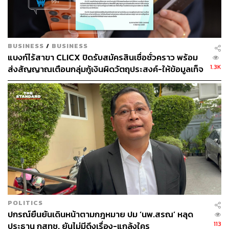
Mode ซึ่งเป็นโหมดที่จะทำให้อุปกรณ์ที่รองรับ NFC อย่าง
สมาร์ทโฟน ทำงานเสมือนเป็นบัตรที่ผู้ใช้งานแค่แตะกับ
อุปกรณ์อ่านข้อมูลหรือตัวรับสัญญาณ โดยไม่ต้องสัมผัสกับ
เครื่องโดยตรง (Contactless) ก็สามารถชำระค่าสินค้าและ
BUSINESS
/
BUSINESS
แบงก์ไร้สาขา CLICX ปิดรับสมัครสินเชื่อชั่วคราว พร้อม
บริการได้
1.3K
ส่งสัญญาณเตือนกลุ่มกู้เงินผิดวัตถุประสงค์-ให้ข้อมูลเท็จ
เตรียมดำเนินคดีเด็ดขาด
ข้อควรระวังของ NFC
อย่างไรก็ดี การใช้งานเทคโนโลยี NFC ก็มีข้อควรระวัง
เนื่องจากระบบการทำงานของ NFC ถูกออกแบบมาเพื่อให้
สามารถแลกเปลี่ยนข้อมูลได้อย่างรวดเร็ว จึงไม่ได้มีการ
ตรวจสอบหรือยืนยันตัวบุคคลที่ซับซ้อนมาก ผู้ใช้งานควร
ตระหนักอยู่เสมอว่าระบบที่ใช้งานอยู่อาจไม่มีการรักษาความ
มั่นคงปลอดภัยที่ดีพอ จึงควรใช้งานด้วยความระมัดระวัง
ดังนี้
POLITICS
ปกรณ์ยืนยันเดินหน้าตามกฎหมาย ปม ‘นพ.สรณ’ หลุด
ก่อนการใช้งานควรตรวจสอบอุปกรณ์อ่านข้อมูลหรือ
113
ประธาน กสทช. ยันไม่มีดึงเรื่อง-แกล้งใคร