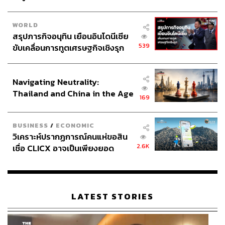
WORLD
สรุปภารกิจอนุทิน เยือนอินโดนีเซีย
539
ขับเคลื่อนการทูตเศรษฐกิจเชิงรุก
ประกาศหุ้นส่วนยุทธศาสตร์ไทย –
อินโดนีเซีย
Navigating Neutrality:
Thailand and China in the Age
169
of a New Global Order
BUSINESS
/
ECONOMIC
วิเคราะห์ปรากฏการณ์คนแห่ขอสิน
2.6K
เชื่อ CLICX อาจเป็นเพียงยอด
ภูเขาน้ำแข็ง ของปัญหาหนี้ครัว
เรือนไทยที่ถูกซุกไว้
LATEST STORIES