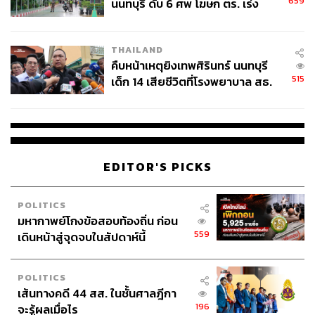
659
นนทบุรี ดับ 6 ศพ โฆษก ตร. เร่ง
สอบปมขโมยปืนปู่ก่อเหตุ
THAILAND
คืบหน้าเหตุยิงเทพศิรินทร์ นนทบุรี
515
เด็ก 14 เสียชีวิตที่โรงพยาบาล สธ.
ยืนยันครูเสียชีวิต 5 ราย เจ็บ 22
ราย
EDITOR'S PICKS
POLITICS
มหากาพย์โกงข้อสอบท้องถิ่น ก่อน
559
เดินหน้าสู่จุดจบในสัปดาห์นี้
POLITICS
เส้นทางคดี 44 สส. ในชั้นศาลฎีกา
196
จะรู้ผลเมื่อไร