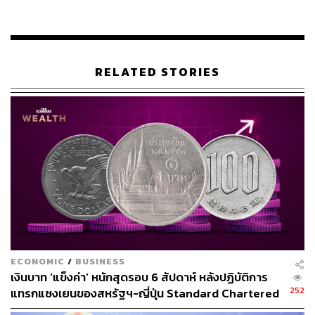
ต่อปี ดังนั้นหากคนไทยหันมาทำใช้ธุรกรรมการเงินแบบ
ดิจิทัลกันมากขึ้น ต้นทุนส่วนนี้ก็จะลดลง
ทั้งนี้ ผลสำรวจการใช้จ่ายรายวัน (Daily Payment Survey)
RELATED STORIES
ของ ธปท. ที่เก็บข้อมูลจาก 6,000 ตัวอย่างทั่วประเทศแบบปี
เว้นปี พบว่าเทรนด์การใช้เงินสดของคนไทยในช่วงหลายปีที่
ผ่านมาปรับลดลงอย่างต่อเนื่อง จากในปี 2560 ที่สัดส่วนการ
ใช้เงินสดอยู่ที่ 96% ขณะที่ช่องทางดิจิทัลมีเพียง 4% แต่
ปัจจุบันสัดส่วนการใช้เงินสดลดลงไปเหลือ 66% ขณะที่ดิจิทัล
เพิ่มขึ้นมาเป็น 34% ซึ่งปัจจัยหลักที่ก่อให้เกิดความ
เปลี่ยนแปลงคือการฟรีค่าธรรมเนียมต่างๆ และสถานการณ์
โควิดที่เป็นตัวเร่ง
“เราอยากเห็นดิจิทัลเป็นทางเลือกหลักในการทำธุรกรรมของ
คนไทย ไม่เฉพาะประชาชน แต่รวมถึงภาคธุรกิจและภาครัฐ
ECONOMIC
/
BUSINESS
ด้วย ซึ่งในส่วนของภาคธุรกิจปัจจุบันก็มีการพัฒนาระบบ
เงินบาท ‘แข็งค่า’ หนักสุดรอบ 6 สัปดาห์ หลังปฏิบัติการ
พร้อมบิซขึ้นมารองรับแล้ว อย่างไรก็ดี แนวทางของเราไม่ใช่
252
แทรกแซงเยนของสหรัฐฯ-ญี่ปุ่น Standard Chartered
คำว่า Cashless แต่เป็น Less Cash ไปเรื่อยๆ เพราะแม้แต่ใน
เปิดเป้าสิ้นปีนี้จ่อแข็งต่อแตะ 32.50 บาทต่อดอลลาร์