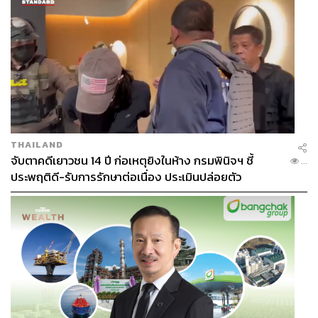
THAILAND
จับตาคดีเยาวชน 14 ปี ก่อเหตุยิงในห้าง กรมพินิจฯ ชี้
...
ประพฤติดี-รับการรักษาต่อเนื่อง ประเมินปล่อยตัว