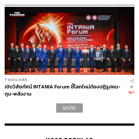
ตัวรับสัญญาณ NFC ว่ามีอุปกรณ์แปลกปลอมติดตั้งอยู่
หรือไม่
ไม่ควรนำสมาร์ทโฟนไปแตะเข้ากับอุปกรณ์อ่านข้อมูล
หรือตัวรับสัญญาณที่น่าสงสัย
เมื่อใช้งานเสร็จแล้ว ควรปิดการเชื่อมต่อ NFC เพื่อ
ป้องกันการขโมยข้อมูล
ระมัดระวังในการเก็บข้อมูลสำคัญไว้ในสมาร์ทโฟน
ควรกำหนดรหัสผ่านสำหรับการใช้งานสมาร์ทโฟน เพื่อ
ป้องกันผู้ไม่หวังดีนำข้อมูลไปใช้ในกรณีที่ทำสมาร์ท
โฟนสูญหาย
THAILAND
เปิดวิสัยทัศน์ INTANIA Forum ชี้โลกใหม่ต้องปฏิรูปคน-
สามารถติดตาม THE STANDARD WEALTH
167
ทุน-พลังงาน
ผ่านแอปพลิเคชันต่างๆ ที่คุณสะดวกหรือใช้งานอยู่แล้วได้เลย
MORE
TAGS:
พร้อมเพย์
ธนาคารแห่งประเทศไทย
NFC