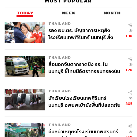
MOST POPULAR
PromptPay
ธุรกรรมทางอิเล็กทรอนิกส์
ธุรกรรมทางการเงิน
TODAY
WEEK
MONTH
THAILAND
รอง ผบ.ตร. บัญชาการเหตุยิง
1.3K
โรงเรียนเทพศิรินทร์ นนทบุรี สั่ง
ค้นหา 2 รอบยืนยันไร้คนติดค้าง พบ
ศพปู่-ย่าที่บ้านพักผู้ก่อเหตุ
THAILAND
สื่อนอกจับตากราดยิง รร. ใน
830
1.2K
นนทบุรี ชี้ไทยมีอัตราครอบครองปืน
สูงในระดับต้นของภูมิภาค
ABOUT THE AUTHOR
THAILAND
นักเรียนโรงเรียนเทพศิรินทร์
ดำรงเกียรติ มาลา
805
นนทบุรี อพยพเข้ายังพื้นที่ปลอดภัย
Content Creator THE STANDARD WEALTH
ชั่วคราว หลังเหตุใช้อาวุธปืนภายใน
โรงเรียนคลี่คลาย
THAILAND
คืบหน้าเหตุยิงโรงเรียนเทพศิรินทร์