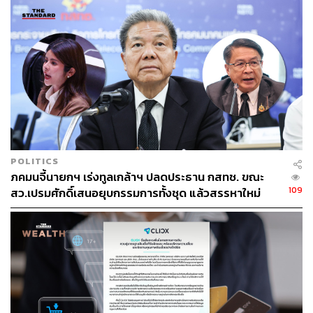
ประเทศที่พัฒนาไปไกลแล้ว เช่น ในสแกนดิเนเวียก็พบว่า
เงินสดยังมีความจำเป็นต้องมีอยู่เช่นกัน” ดารณีกล่าว
เทคโนโลยี NFC คืออะไร?
ข้อมูลจากสำนักงานพัฒนาธุรกรรมทางอิเล็กทรอนิกส์
(สพธอ.) ระบุว่า NFC เป็นเทคโนโลยีการสื่อสารไร้สายระยะ
สั้น (Short-Range Wireless Technology) ใช้คลื่นความถี่
13.56 เมกะเฮิรตซ์ บนพื้นฐานมาตรฐาน ISO 14443 (Philips
POLITICS
MIFARE and Sony’s FeliCa) ใช้ส่งข้อมูลได้ระยะประมาณ
ภคมนจี้นายกฯ เร่งทูลเกล้าฯ ปลดประธาน กสทช. ขณะ
4-10 เซนติเมตร มีความเร็วในการรับ-ส่งข้อมูลได้สูงสุด 424
109
สว.เปรมศักดิ์เสนอยุบกรรมการทั้งชุด แล้วสรรหาใหม่
กิโลบิตต่อวินาที และมีความเร็วในการติดต่อเริ่มต้นต่ำกว่า
0.1 วินาที ด้วยคุณสมบัติดังกล่าวจึงทำให้เทคโนโลยี NFC
ถูกนำมาประยุกต์ใช้งานเพื่อการสื่อสารระหว่างอุปกรณ์
อิเล็กทรอนิกส์ในระยะใกล้ๆ ซึ่งปัจจุบันกำลังได้รับความนิยม
อย่างมากและมีการใช้งานกันอย่างแพร่หลายมากขึ้นเรื่อยๆ
หนึ่งในรูปแบบการใช้งานของ NFC คือ Card Emulation