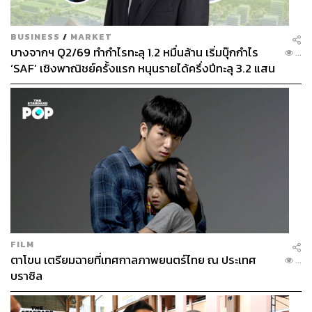
BUSINESS
/
MARKET
บางจากฯ Q2/69 ทำกำไรทะลุ 1.2 หมื่นล้าน เริ่มบุ๊กกำไร
...
‘SAF’ เชิงพาณิชย์ครั้งแรก หนุนรายได้ครึ่งปีทะลุ 3.2 แสน
ล้าน
FILM
ตาโขน เตรียมฉายที่เทศกาลภาพยนตร์ไทย ณ ประเทศ
...
บราซิล