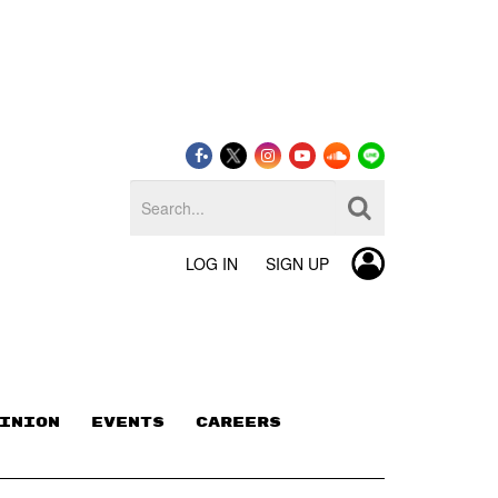
LOG IN
SIGN UP
INION
EVENTS
CAREERS