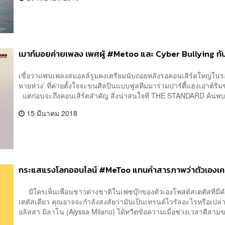
เมาท์มอยค่ายเพลง เพศผู้ #Metoo และ Cyber Bullying กับ
เชื่อว่าแฟนเพลงสมอลล์รูมคงเตรียมนับถอยหลังรอคอนเสิร์ตใหญ่ในรอ
หายห่วง’ ที่ค่ายตั้งใจจะขนศิลปินแบบฟูลทีมมาร่วมปาร์ตี้แฮงเอาต์ริ
แต่ก่อนจะถึงคอนเสิร์ตสำคัญ สิ่งน่าสนใจที่ THE STANDARD ค้นพบค
15 มีนาคม 2018
กระแสแรงโลกออนไลน์ #MeToo แทนคำสารภาพว่าตัวเองเคย
มีใครเห็นเพื่อนชาวต่างชาติในเฟซบุ๊กของตัวเองโพสต์สเตตัสที่มีคำว
เตตัสเดียว คุณอาจจะกำลังสงสัยว่ามันเป็นเทรนด์ไวรัลอะไรหรือเป
อลิสสา มิลาโน (Alyssa Milano) ได้ทวีตข้อความเมื่อช่วงเวลาตีสามของ