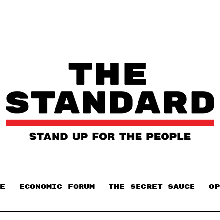
E
ECONOMIC FORUM
THE SECRET SAUCE​
OP