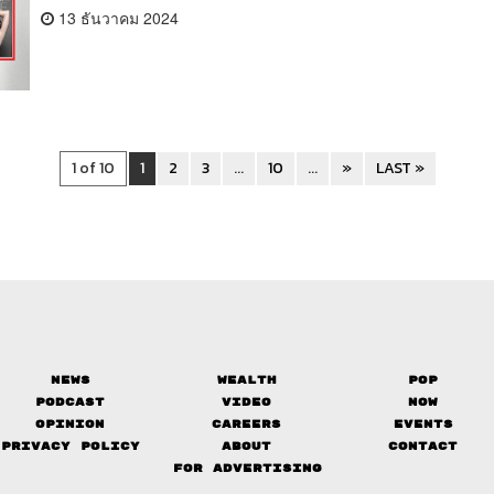
13 ธันวาคม 2024
1 of 10
1
2
3
...
10
...
»
LAST »
News
Wealth
Pop
Podcast
Video
Now
Opinion
Careers
Events
Privacy Policy
About
Contact
FOR ADVERTISING