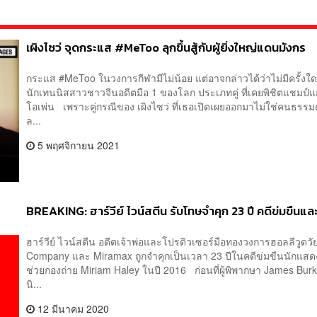
เผิงไซว่ จุดกระแส #MeToo ลุกขึ้นสู้กับผู้ยิ่งใหญ่แดนมังกร
กระแส #MeToo ในวงการกีฬามีไม่น้อย แต่อาจกล่าวได้ว่าไม่มีครั้งใด
นักเทนนิสสาวชาวจีนอดีตมือ 1 ของโลก ประเภทคู่ ที่เคยพิชิตแชมป์แ
โอเพ่น เพราะคู่กรณีของ เผิงไซว่ ที่เธอเปิดเผยออกมาไม่ใช่คนธรร
ล...
5 พฤศจิกายน 2021
BREAKING: ฮาร์วีย์ ไวน์สตีน รับโทษจำคุก 23 ปี คดีข่มขื
ฮาร์วีย์ ไวน์สตีน อดีตเจ้าพ่อและโปรดิวเซอร์มือทองวงการฮอลลีวูดวัย 
Company และ Miramax ถูกจำคุกเป็นเวลา 23 ปีในคดีข่มขืนนักแสด
ช่วยกองถ่าย Miriam Haley ในปี 2016 ก่อนที่ผู้พิพากษา James B
นิ...
12 มีนาคม 2020