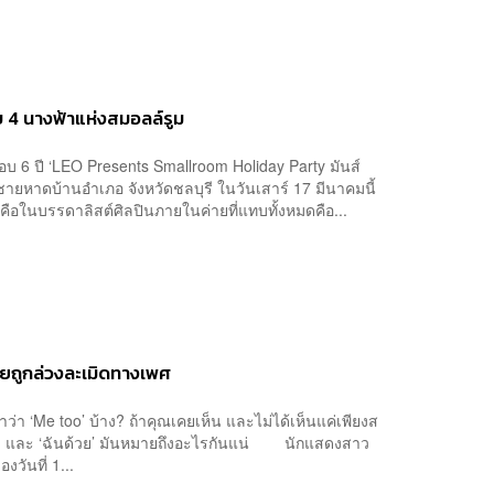
 4 นางฟ้าแห่งสมอลล์รูม
บ 6 ปี ‘LEO Presents Smallroom Holiday Party มันส์
มชายหาดบ้านอำเภอ จังหวัดชลบุรี ในวันเสาร์ 17 มีนาคมนี้
ือในบรรดาลิสต์ศิลปินภายในค่ายที่แทบทั้งหมดคือ...
ถูกล่วงละเมิดทางเพศ
่า ‘Me too’ บ้าง? ถ้าคุณเคยเห็น และไม่ได้เห็นแค่เพียงส
ล่า และ ‘ฉันด้วย’ มันหมายถึงอะไรกันแน่ นักแสดงสาว
วันที่ 1...