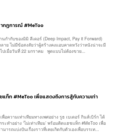
่ปรากฏการณ์ #MeToo
านกำกับของมิมิ ลีเดอร์ (Deep Impact, Pay it Forward)
าย ไม่มีข้อสงสัยว่าผู้สร้างคงแอบคาดหวังว่าหนังน่าจะมี
อไปเมื่อวันที่ 22 มกราคม พูดแบบไม่ต้องขวย...
แท็ก #MeToo เพื่อแสดงถึงการสู้กับความเท่า
เพื่อความเท่าเทียมทางเพศอย่าง รูธ เบเดอร์ กินส์เบิร์ก ได้
กระทำอย่าง ‘ไม่เท่าเทียม’ พร้อมติดแฮชแท็ก #MeToo เพื่อ
ถแบ่งปันเรื่องราวที่เคยเกิดกับตัวเองเพื่อบรรเท...